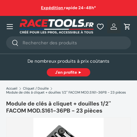
auf
Expédition
rapide 24-48h*
Aller au contenu
Nos produits
Se connec
Pani
Recherche
Rechercher
De nombreux produits à prix coûtants
J'en profite ►
Accueil
Cliquet / Douille
Module de clés à cliquet + douilles 1/2'' FACOM MOD.S161-36PB - 23 pièces
Module de clés à cliquet + douilles 1/2''
FACOM MOD.S161-36PB - 23 pièces