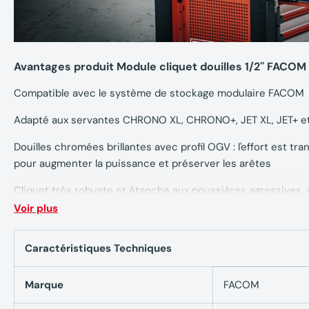
Avantages produit Module cliquet douilles 1/2'' FACO
Compatible avec le système de stockage modulaire FACOM
Adapté aux servantes CHRONO XL, CHRONO+, JET XL, JET+ e
Douilles chromées brillantes avec profil OGV : l'effort est tra
pour augmenter la puissance et préserver les arêtes
Cliquet très robuste et étanche aux poussières agressives,
à la poignée ergonomique
Voir plus
Avec rallonges et cardan pour faciliter les serrages dans de
Caractéristiques Techniques
Caractéristiques techniques Module cliquet douilles
Marque
FACOM
Contient :