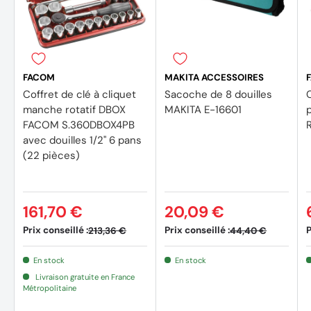
Rallonge 1/2" S.215 :
Accessoires
Finition chromée brillante
1 x plateau thermoformé PL.M01
Normes : NF ISO 3316, ISO 3316, DIN 3123, ASME B107.10
Longueur : 250 mm
Cardan universel 1/2 " S.240A :
FACOM
MAKITA ACCESSOIRES
Articulation freinée par ressort : reste en position pour attei
Coffret de clé à cliquet
Sacoche de 8 douilles
C
d'accès
manche rotatif DBOX
MAKITA E-16601
Finition chromée brillante et rivets phosphatés
FACOM S.360DBOX4PB
Normes : NF ISO 3316, ISO 3316, DIN 3123, ASME B107.10
avec douilles 1/2'' 6 pans
(22 pièces)
Poids : 3 kg
161,70 €
20,09 €
Prix conseillé :
Prix conseillé :
P
213,36 €
44,40 €
En stock
En stock
Livraison gratuite en France
Métropolitaine