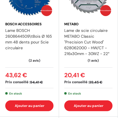
Prix coûtants
Prix coûtants
BOSCH ACCESSOIRES
METABO
Lame BOSCH
Lame de scie circulaire
2608644509\tBois Ø 165
METABO Classic
mm 48 dents pour Scie
"Precision Cut Wood"
circulaire
628062000 - HW/CT -
216x30mm - 30WZ - 22°
43,62 €
20,41 €
Prix conseillé :
Prix conseillé :
94,41 €
39,45 €
En stock
En stock
Ajouter au panier
Ajouter au panier