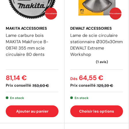
Prix coûtants
Prix coûtants
MAKITA ACCESSOIRES
DEWALT ACCESSOIRES
Lame carbure bois
Lame de scie circulaire
MAKITA MakForce B-
stationnaire Ø305x30mm
08741 355 mm scie
DEWALT Extreme
circulaire 80 dents
Workshop
81,14 €
64,55 €
Dès
Prix conseillé :
Prix conseillé :
153,60 €
125,39 €
En stock
En stock
Ajouter au panier
Choisir les options