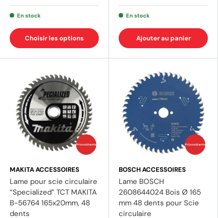
En stock
En stock
Choisir les options
Ajouter au panier
(8 av
Prix coûtants
Prix coûtants
MAKITA ACCESSOIRES
BOSCH ACCESSOIRES
Lame pour scie circulaire
Lame BOSCH
“Specialized” TCT MAKITA
2608644024 Bois Ø 165
B-56764 165x20mm, 48
mm 48 dents pour Scie
dents
circulaire