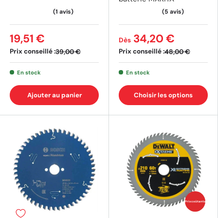
19,51 €
34,20 €
Dès
(2 avis)
(1 av
Prix conseillé :
Prix conseillé :
39,00 €
48,00 €
En stock
En stock
Ajouter au panier
Choisir les options
Prix coûtants