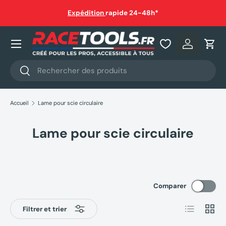
auf
Expédition
rapide 24-48h*
Aller au contenu
Nos produits
Se connec
Pani
Recherche
Rechercher
Accueil
Lame pour scie circulaire
Lame pour scie circulaire
Comparer
Liste
Grille
Filtrer et trier