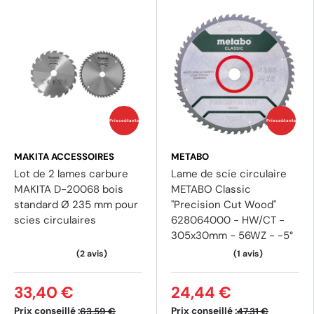
Prix coûtants
Prix coûtants
MAKITA ACCESSOIRES
METABO
Lot de 2 lames carbure
Lame de scie circulaire
MAKITA D-20068 bois
METABO Classic
(3 avis)
(1 av
standard Ø 235 mm pour
"Precision Cut Wood"
scies circulaires
628064000 - HW/CT -
305x30mm - 56WZ - -5°
33,40 €
24,44 €
Prix conseillé :
Prix conseillé :
63,59 €
47,31 €