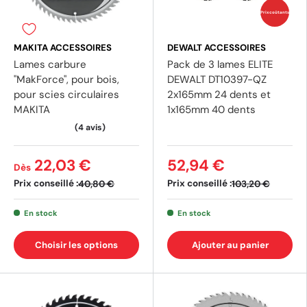
Prix coûtants
(1 avis)
(2 av
MAKITA ACCESSOIRES
DEWALT ACCESSOIRES
Lames carbure
Pack de 3 lames ELITE
"MakForce", pour bois,
DEWALT DT10397-QZ
pour scies circulaires
2x165mm 24 dents et
MAKITA
1x165mm 40 dents
22,03 €
52,94 €
Dès
Prix conseillé :
Prix conseillé :
40,80 €
103,20 €
En stock
En stock
Choisir les options
Ajouter au panier