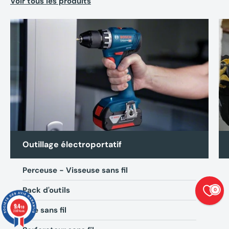
Voir tous les produits
Outillage électroportatif
Perceuse - Visseuse sans fil
Pack d'outils
0
9.4
/10
Scie sans fil
23874 avis