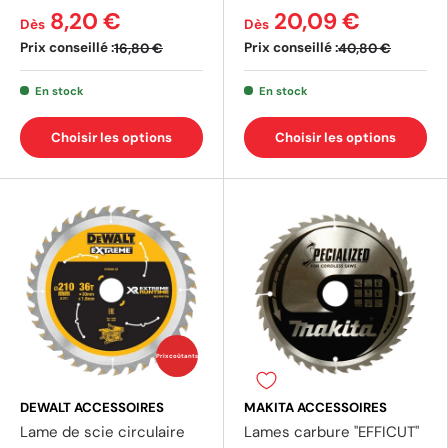
8,20 €
20,09 €
Dès
Dès
Prix conseillé :
Prix conseillé :
16,80 €
40,80 €
En stock
En stock
Choisir les options
Choisir les options
(10 avis)
(2 av
Prix coûtants
DEWALT ACCESSOIRES
MAKITA ACCESSOIRES
Lame de scie circulaire
Lames carbure "EFFICUT"