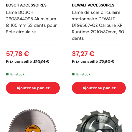
BOSCH ACCESSOIRES
DEWALT ACCESSOIRES
Lame BOSCH
Lame de scie circulaire
2608644095 Aluminium
stationnaire DEWALT
Ø 165 mm 52 dents pour
DT99567-QZ Carbure XR
Scie circulaire
Runtime Ø210x30mm, 60
dents
57,78 €
37,27 €
Prix conseillé :
Prix conseillé :
120,01 €
72,60 €
En stock
En stock
Ajouter au panier
Ajouter au panier
(2 avis)
(1 av