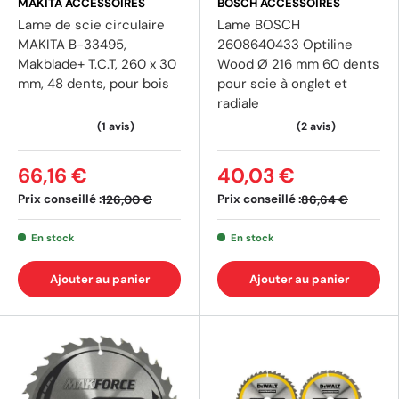
MAKITA ACCESSOIRES
BOSCH ACCESSOIRES
Lame de scie circulaire
Lame BOSCH
MAKITA B-33495,
2608640433 Optiline
Makblade+ T.C.T, 260 x 30
Wood Ø 216 mm 60 dents
mm, 48 dents, pour bois
pour scie à onglet et
radiale
66,16 €
40,03 €
Prix conseillé :
Prix conseillé :
126,00 €
86,64 €
(1 av
En stock
En stock
Ajouter au panier
Ajouter au panier