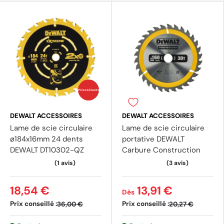
Prix coûtants
DEWALT ACCESSOIRES
DEWALT ACCESSOIRES
Lame de scie circulaire
Lame de scie circulaire
ø184x16mm 24 dents
portative DEWALT
DEWALT DT10302-QZ
Carbure Construction
18,54 €
13,91 €
Dès
Prix conseillé :
Prix conseillé :
36,00 €
20,27 €