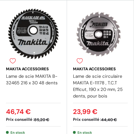
(1 avis)
(5 av
MAKITA ACCESSOIRES
MAKITA ACCESSOIRES
Lame de scie MAKITA B-
Lame de scie circulaire
32465 216 x 30 48 dents
MAKITA E-11178 , T.C.T
Efficut, 190 x 20 mm, 25
dents, pour bois
46,74 €
23,99 €
Prix conseillé :
Prix conseillé :
85,20 €
44,40 €
En stock
En stock