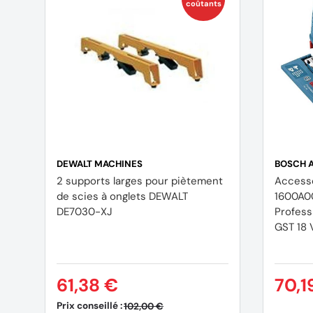
coûtants
(1 avis)
DEWALT MACHINES
BOSCH 
2 supports larges pour piètement
Access
de scies à onglets DEWALT
1600A00
DE7030-XJ
Profess
GST 18 
61,38 €
70,1
Prix conseillé :
102,00 €