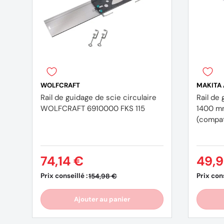
WOLFCRAFT
MAKITA
Rail de guidage de scie circulaire
Rail de
WOLFCRAFT 6910000 FKS 115
1400 m
(compat
74,14 €
49,
Prix conseillé :
Prix cons
154,98 €
Ajouter au panier