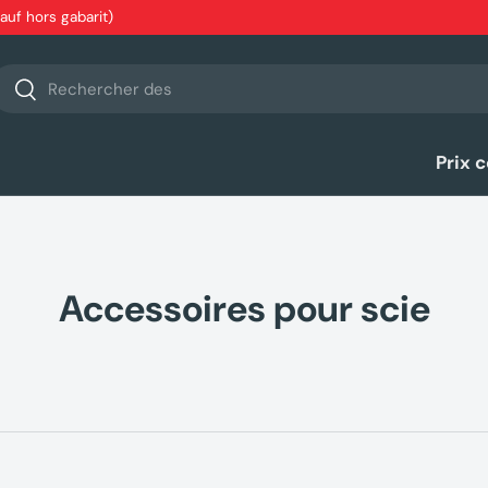
sauf hors gabarit)
echerche
Rechercher
Prix 
Accessoires pour scie