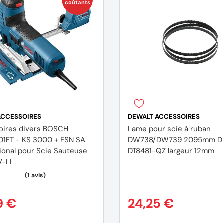
coûtants
(1 avis)
ACCESSOIRES
DEWALT ACCESSOIRES
oires divers BOSCH
Lame pour scie à ruban
1FT - KS 3000 + FSN SA
DW738/DW739 2095mm D
ional pour Scie Sauteuse
DT8481-QZ largeur 12mm
V-LI
9 €
24,25 €