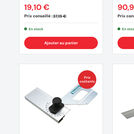
19,10 €
90,
Prix conseillé :
Prix cons
37,19 €
En stock
En sto
Ajouter au panier
(20 avis)
Prix
coûtants