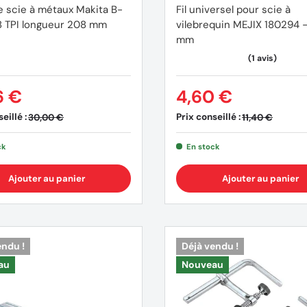
 scie à métaux Makita B-
Fil universel pour scie à
 TPI longueur 208 mm
vilebrequin MEJIX 180294 
mm
6 €
4,60 €
eillé :
Prix conseillé :
30,00 €
11,40 €
ck
En stock
Ajouter au panier
Ajouter au panier
endu !
Déjà vendu !
au
Nouveau