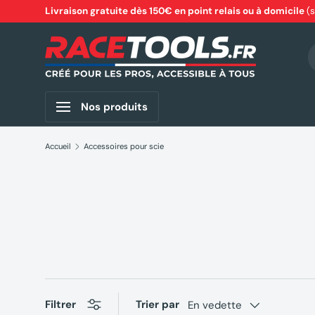
Livraison gratuite dès 150€ en point relais ou à domicile
(
Aller au contenu
R
Nos produits
Accueil
Accessoires pour scie
Filtrer
Trier par
En vedette