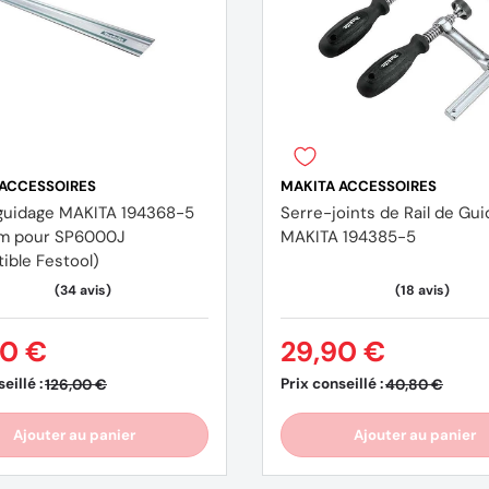
 ACCESSOIRES
MAKITA ACCESSOIRES
 guidage MAKITA 194368-5
Serre-joints de Rail de Gu
m pour SP6000J
MAKITA 194385-5
ible Festool)
90 €
29,90 €
eillé :
Prix conseillé :
126,00 €
40,80 €
Ajouter au panier
Ajouter au panier