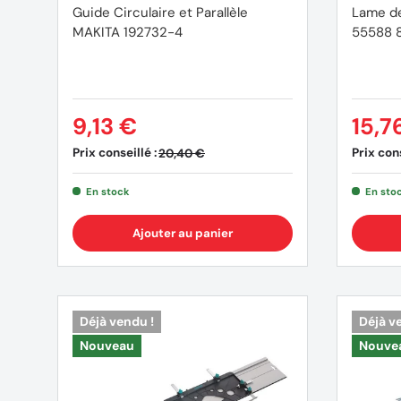
Guide Circulaire et Parallèle
Lame de
MAKITA 192732-4
55588 8
9,13 €
15,7
Prix conseillé :
Prix cons
20,40 €
En stock
En sto
Ajouter au panier
Déjà vendu !
Déjà v
Nouveau
Nouve