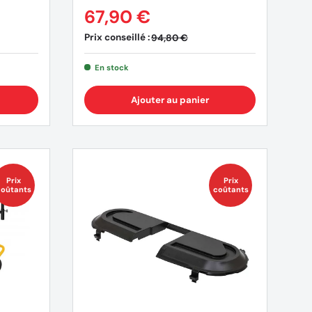
67,90 €
Prix conseillé :
94,80 €
En stock
Ajouter au panier
Prix
Prix
oûtants
coûtants