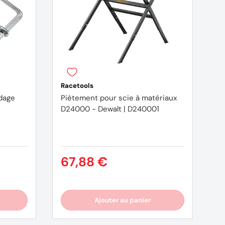
Racetools
idage
Piètement pour scie à matériaux
D24000 - Dewalt | D240001
(1 avis)
67,88 €
Ajouter au panier