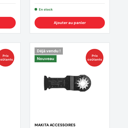
En stock
Ajouter au panier
Déjà vendu !
Prix
Prix
Nouveau
oûtants
coûtants
MAKITA ACCESSOIRES