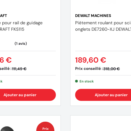
AFT
DEWALT MACHINES
e pour rail de guidage
Piètement roulant pour sci
AFT FKS115
onglets DE7260-XJ DEWAL
6 €
189,60 €
eillé :
Prix conseillé :
111,49 €
318,00 €
ck
En stock
Ajouter au panier
Ajouter au panier
Prix