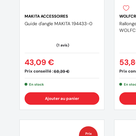
MAKITA ACCESSOIRES
WOLFCR
Guide d'angle MAKITA 194433-0
Rallong
WOLFCR
43,09 €
53,8
Prix conseillé :
Prix cons
68,39 €
En stock
En sto
Ajouter au panier
Prix