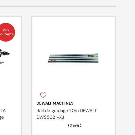
Prix
oûtants
DEWALT MACHINES
ITA
Rail de guidage 1,0m DEWALT
ge
DWS5021-XJ