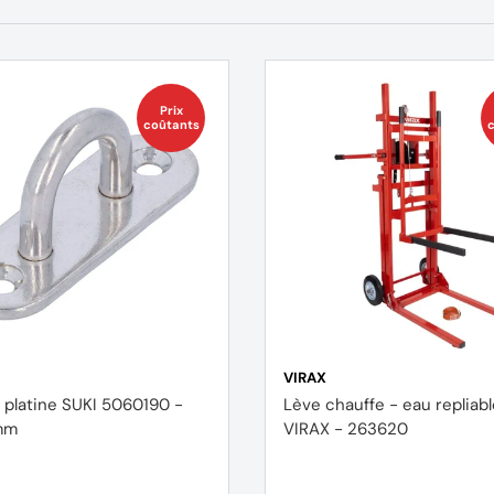
Prix
coûtants
c
VIRAX
r platine SUKI 5060190 -
Lève chauffe - eau repliable -
mm
VIRAX - 263620