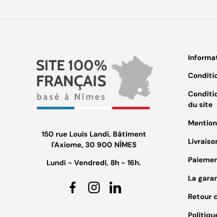
Informa
Conditi
Conditio
du site
Mention
150 rue Louis Landi, Bâtiment
Livraiso
l'Axiome, 30 900 NÎMES
Paiemen
Lundi - Vendredi, 8h - 16h.
La gara
Facebook
Instagram
Linkedin
Retour d
Politiqu