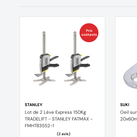
Prix
coûtants
STANLEY
SUKI
Lot de 2 Lève Express 150Kg
Oeil su
TRADELIFT - STANLEY FATMAX -
20x60
FMHT83552-1