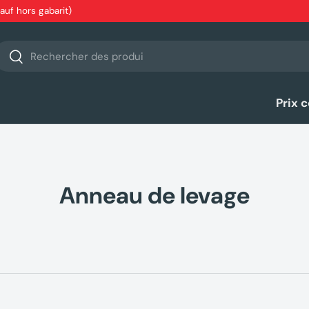
sauf hors gabarit)
echerche
Rechercher
Prix 
Anneau de levage