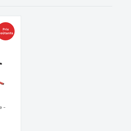
Prix
oûtants