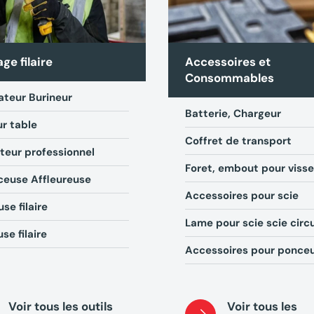
age filaire
Accessoires et
Consommables
ateur Burineur
Batterie, Chargeur
ur table
Coffret de transport
teur professionnel
Foret, embout pour viss
ceuse Affleureuse
Accessoires pour scie
se filaire
Lame pour scie scie circu
se filaire
Accessoires pour ponce
Voir tous les outils
Voir tous les