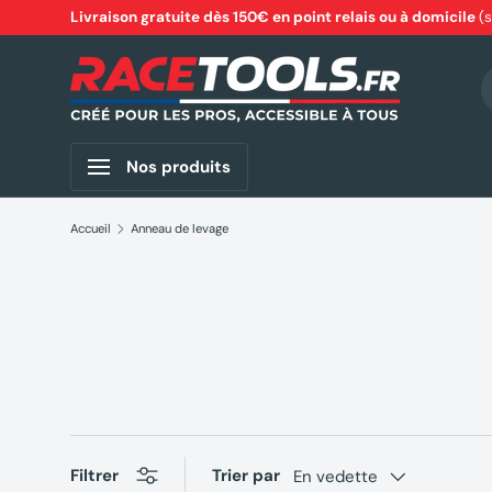
Livraison gratuite dès 150€ en point relais ou à domicile
(
Aller au contenu
R
Nos produits
Accueil
Anneau de levage
Filtrer
Trier par
En vedette