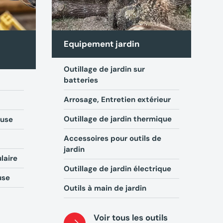
Equipement jardin
Outillage de jardin sur
A
batteries
R
Arrosage, Entretien extérieur
L
Outillage de jardin thermique
euse
M
Accessoires pour outils de
É
jardin
laire
C
Outillage de jardin électrique
use
Outils à main de jardin
Voir tous les outils