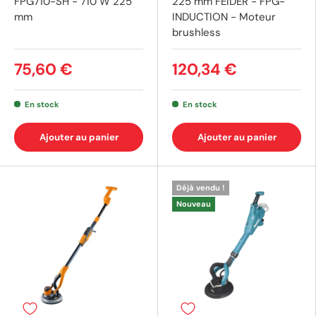
FPG710-SH - 710 W 225
225 mm FEIDER - FPG-
mm
INDUCTION - Moteur
brushless
75,60 €
120,34 €
En stock
En stock
Ajouter au panier
Ajouter au panier
Déjà vendu !
Nouveau