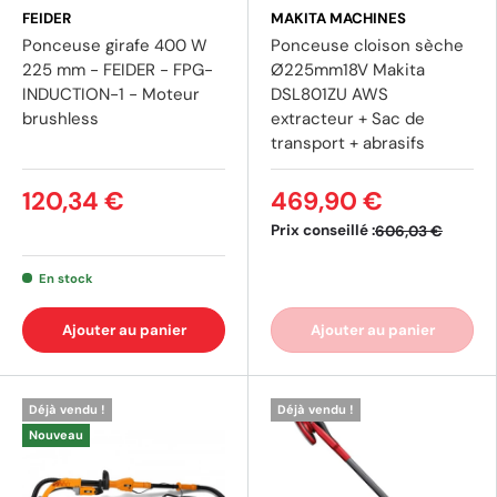
FEIDER
MAKITA MACHINES
Ponceuse girafe 400 W
Ponceuse cloison sèche
225 mm - FEIDER - FPG-
Ø225mm18V Makita
INDUCTION-1 - Moteur
DSL801ZU AWS
brushless
extracteur + Sac de
transport + abrasifs
120,34 €
469,90 €
Prix conseillé :
606,03 €
En stock
Ajouter au panier
Ajouter au panier
Déjà vendu !
Déjà vendu !
Nouveau