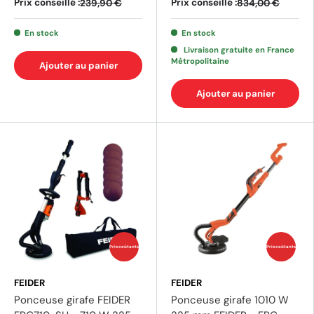
Prix conseillé :
Prix conseillé :
239,90 €
834,00 €
En stock
En stock
Livraison gratuite en France
Métropolitaine
Ajouter au panier
(13 avis)
(1 av
Ajouter au panier
Prix coûtants
Prix coûtants
FEIDER
FEIDER
Ponceuse girafe FEIDER
Ponceuse girafe 1010 W