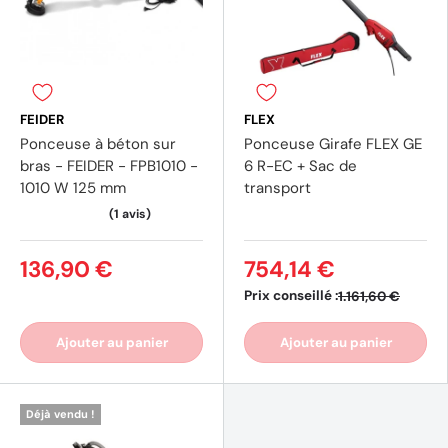
FEIDER
FLEX
Ponceuse à béton sur
Ponceuse Girafe FLEX GE
bras - FEIDER - FPB1010 -
6 R-EC + Sac de
1010 W 125 mm
transport
136,90 €
754,14 €
Prix conseillé :
1.161,60 €
Ajouter au panier
Ajouter au panier
Déjà vendu !