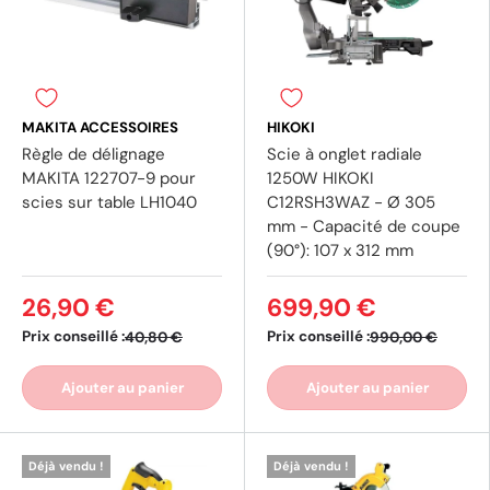
MAKITA ACCESSOIRES
HIKOKI
Règle de délignage
Scie à onglet radiale
MAKITA 122707-9 pour
1250W HIKOKI
scies sur table LH1040
C12RSH3WAZ - Ø 305
mm - Capacité de coupe
(90°): 107 x 312 mm
26,90 €
699,90 €
Prix conseillé :
Prix conseillé :
40,80 €
990,00 €
(3 avis)
Ajouter au panier
Ajouter au panier
Déjà vendu !
Déjà vendu !