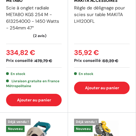
METABO
MAKITA ACCESSOIRES
Scie à onglet radiale
Règle de délignage pour
METABO KGS 254 M -
scies sur table MAKITA
613254000 - 1450 Watts
LH1200FL
(3 avis)
(1 av
- 254mm 47°
334,82 €
35,92 €
Prix conseillé :
Prix conseillé :
478,79 €
68,39 €
En stock
En stock
Livraison gratuite en France
Métropolitaine
Ajouter au panier
Ajouter au panier
Déjà vendu !
Déjà vendu !
Nouveau
Nouveau