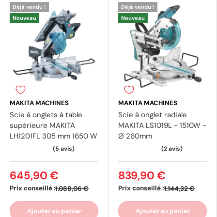
Déjà vendu !
Déjà vendu !
Nouveau
Nouveau
(2 avis)
MAKITA MACHINES
MAKITA MACHINES
Scie à onglets à table
Scie à onglet radiale
supérieure MAKITA
MAKITA LS1019L - 1510W -
LH1201FL 305 mm 1650 W
Ø 260mm
645,90 €
839,90 €
Prix conseillé :
Prix conseillé :
1.088,06 €
1.144,32 €
Ajouter au panier
Ajouter au panier