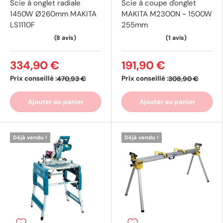
Scie à onglet radiale
Scie à coupe d'onglet
1450W Ø260mm MAKITA
MAKITA M2300N - 1500W
LS1110F
255mm
334,90 €
191,90 €
Prix conseillé :
Prix conseillé :
470,93 €
308,90 €
Ajouter au panier
Ajouter au panier
Déjà vendu !
Déjà vendu !
(2 avis)
(6 av