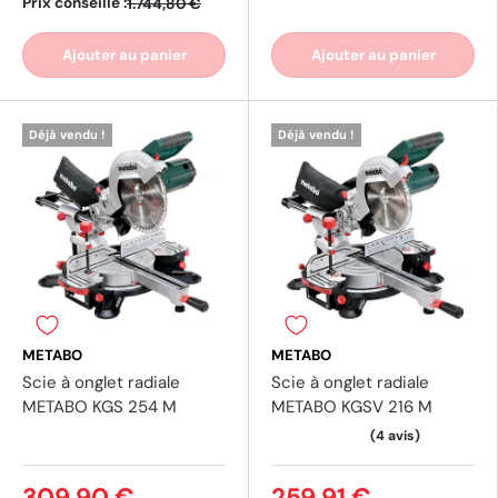
Prix conseillé :
1.744,80 €
Ajouter au panier
Ajouter au panier
Déjà vendu !
Déjà vendu !
METABO
METABO
Scie à onglet radiale
Scie à onglet radiale
METABO KGS 254 M
METABO KGSV 216 M
(2 av
309,90 €
259,91 €