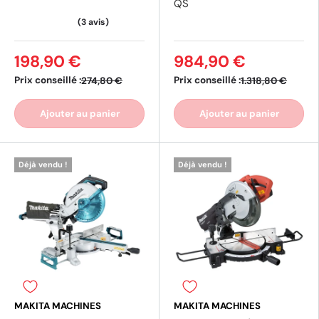
QS
198,90 €
984,90 €
Prix conseillé :
Prix conseillé :
274,80 €
1.318,80 €
Ajouter au panier
Ajouter au panier
Déjà vendu !
Déjà vendu !
(5 avis)
(2 av
MAKITA MACHINES
MAKITA MACHINES