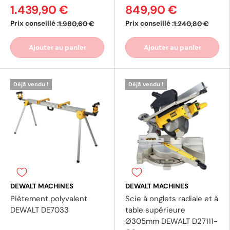
1.439,90 €
849,90 €
Prix conseillé :
Prix conseillé :
1.980,60 €
1.240,80 €
Ajouter au panier
Ajouter au panier
(2 av
Déjà vendu !
Déjà vendu !
DEWALT MACHINES
DEWALT MACHINES
Piètement polyvalent
Scie à onglets radiale et à
DEWALT DE7033
table supérieure
Ø305mm DEWALT D27111-