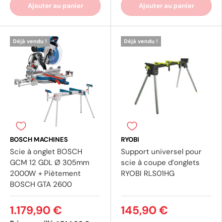
Ajouter au panier
Ajouter au panier
Déjà vendu !
Déjà vendu !
(1 avis)
(3 av
BOSCH MACHINES
RYOBI
Scie à onglet BOSCH
Support universel pour
GCM 12 GDL Ø 305mm
scie à coupe d’onglets
2000W + Piètement
RYOBI RLS01HG
BOSCH GTA 2600
1.179,90 €
145,90 €