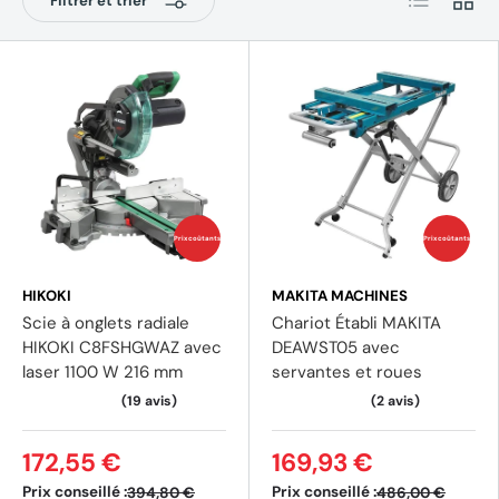
Filtrer et trier
Prix coûtants
Prix coûtants
HIKOKI
MAKITA MACHINES
Scie à onglets radiale
Chariot Établi MAKITA
HIKOKI C8FSHGWAZ avec
DEAWST05 avec
laser 1100 W 216 mm
servantes et roues
172,55 €
169,93 €
Prix conseillé :
Prix conseillé :
394,80 €
486,00 €