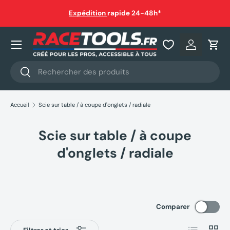
auf
Expédition
rapide 24-48h*
Aller au contenu
Nos produits
Se connec
Pani
Recherche
Rechercher
Accueil
Scie sur table / à coupe d'onglets / radiale
Scie sur table / à coupe
d'onglets / radiale
Comparer
Liste
Grille