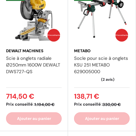
Prix coûtants
Prix coûtants
DEWALT MACHINES
METABO
Scie à onglets radiale
Socle pour scie à onglets
Ø250mm 1600W DEWALT
KSU 251 METABO
DWS727-QS
629005000
714,50 €
138,71 €
Prix conseillé :
Prix conseillé :
1.194,00 €
330,00 €
Ajouter au panier
Ajouter au panier