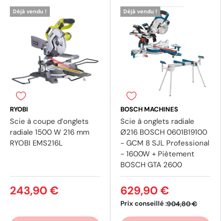
Déjà vendu !
Déjà vendu !
(8 avis)
(1 av
RYOBI
BOSCH MACHINES
Scie à coupe d’onglets
Scie à onglets radiale
radiale 1500 W 216 mm
Ø216 BOSCH 0601B19100
RYOBI EMS216L
- GCM 8 SJL Professional
- 1600W + Piètement
BOSCH GTA 2600
243,90 €
629,90 €
Prix conseillé :
904,80 €