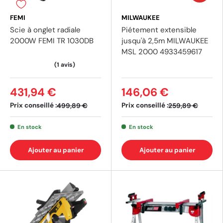
FEMI
MILWAUKEE
Scie à onglet radiale
Piétement extensible
2000W FEMI TR 1030DB
jusqu'à 2,5m MILWAUKEE
MSL 2000 4933459617
431,94 €
146,06 €
Prix conseillé :
Prix conseillé :
499,89 €
259,89 €
En stock
En stock
Ajouter au panier
Ajouter au panier
(2 avis)
(10 a