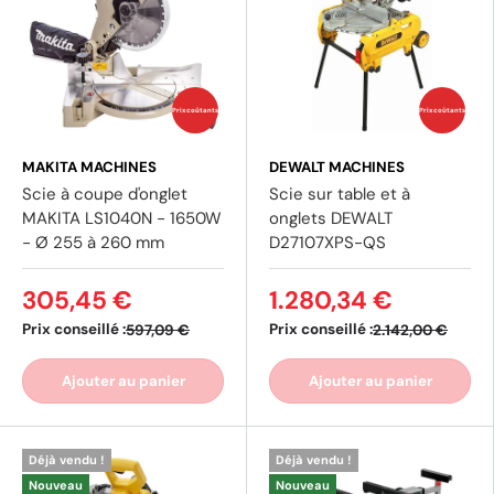
Prix coûtants
Prix coûtants
MAKITA MACHINES
DEWALT MACHINES
Scie à coupe d'onglet
Scie sur table et à
MAKITA LS1040N - 1650W
onglets DEWALT
- Ø 255 à 260 mm
D27107XPS-QS
305,45 €
1.280,34 €
Prix conseillé :
Prix conseillé :
597,09 €
2.142,00 €
Ajouter au panier
Ajouter au panier
Déjà vendu !
Déjà vendu !
Nouveau
Nouveau