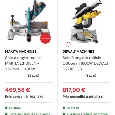
(1 avis)
Prix coûtants
MAKITA MACHINES
DEWALT MACHINES
Scie à onglet radiale
Scie à onglets radiale
MAKITA LS1018LN -
Ø305mm 1600W DEWALT
260mm - 1430W
D27113-QS
469,58 €
817,90 €
Prix conseillé :
Prix conseillé :
754,17 €
1.150,80 €
En stock
En stock
Livraison gratuite en France
Livraison gratuite en France