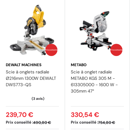
Prix coûtants
Prix coûtants
(3 avis)
(2 av
DEWALT MACHINES
METABO
Scie à onglets radiale
Scie à onglet radiale
Ø216mm 1300W DEWALT
METABO KGS 305 M -
DWS773-QS
613305000 - 1600 W -
305mm 47°
239,70 €
330,54 €
Prix conseillé :
Prix conseillé :
490,80 €
754,80 €