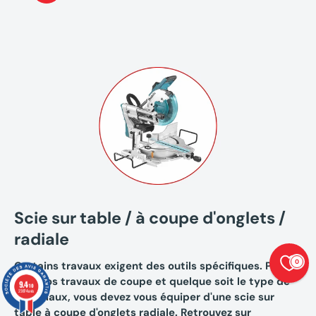
(3 av
Scie sur table / à coupe d'onglets /
radiale
0
Certains travaux exigent des outils spécifiques. Pour
tous vos travaux de coupe et quelque soit le type de
9.4
/10
23874 avis
matériaux, vous devez vous équiper d'une scie sur
table à coupe d'onglets radiale. Retrouvez sur