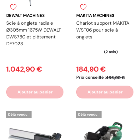
DEWALT MACHINES
MAKITA MACHINES
Scie à onglets radiale
Chariot support MAKITA
Ø305mm 1675W DEWALT
WST06 pour scie à
DWS780 et piètement
onglets
DE7023
1.042,90 €
184,90 €
Prix conseillé :
486,00 €
Ajouter au panier
Ajouter au panier
Déjà vendu !
Déjà vendu !