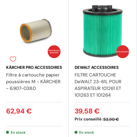
Remises sur
Prix coûtants
quantité
KÄRCHER PRO ACCESSOIRES
DEWALT ACCESSOIRES
Filtre à cartouche papier
FILTRE CARTOUCHE
poussières M - KÄRCHER
DeWALT 23-61L POUR
- 6.907-038.0
ASPIRATEUR 101261 ET
101263 ET 101264
62,94 €
39,58 €
Prix conseillé :
53,90 €
En stock
En stock