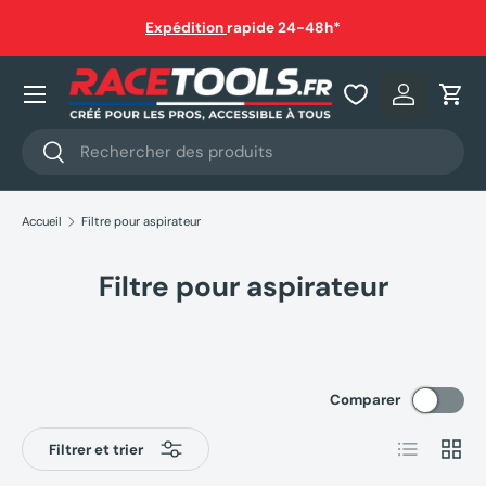
auf
Expédition
rapide 24-48h*
Aller au contenu
Nos produits
Se connec
Pani
Recherche
Rechercher
Accueil
Filtre pour aspirateur
Filtre pour aspirateur
Comparer
Liste
Grille
Filtrer et trier