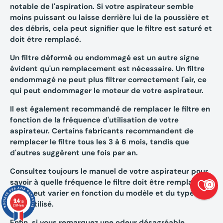
notable de l'aspiration. Si votre aspirateur semble
moins puissant ou laisse derrière lui de la poussière et
des débris, cela peut signifier que le filtre est saturé et
doit être remplacé.
Un filtre déformé ou endommagé est un autre signe
évident qu'un remplacement est nécessaire. Un filtre
endommagé ne peut plus filtrer correctement l'air, ce
qui peut endommager le moteur de votre aspirateur.
Il est également recommandé de remplacer le filtre en
fonction de la fréquence d'utilisation de votre
aspirateur. Certains fabricants recommandent de
remplacer le filtre tous les 3 à 6 mois, tandis que
d'autres suggèrent une fois par an.
Consultez toujours le manuel de votre aspirateur pour
savoir à quelle fréquence le filtre doit être remplacé.
0
Cela peut varier en fonction du modèle et du type de
9.4
/10
filtre utilisé.
23874 avis
Enfin, si vous remarquez une odeur désagréable