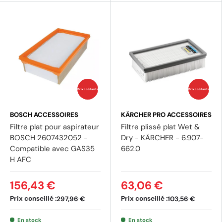
Prix coûtants
Prix coûtants
BOSCH ACCESSOIRES
KÄRCHER PRO ACCESSOIRES
Filtre plat pour aspirateur
Filtre plissé plat Wet &
BOSCH 2607432052 -
Dry - KÄRCHER - 6.907-
Compatible avec GAS35
662.0
H AFC
156,43 €
63,06 €
Prix conseillé :
Prix conseillé :
297,96 €
103,56 €
En stock
En stock