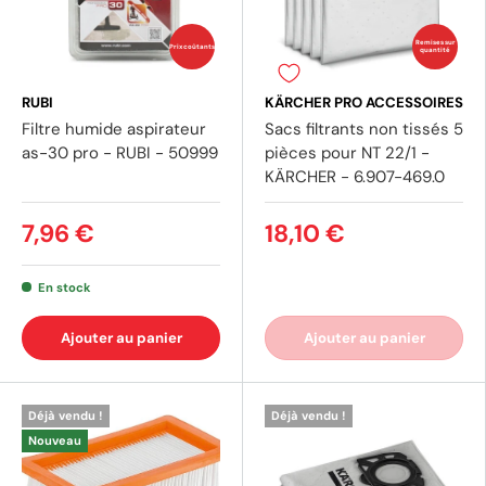
Remises sur
Prix coûtants
quantité
RUBI
KÄRCHER PRO ACCESSOIRES
Filtre humide aspirateur
Sacs filtrants non tissés 5
as-30 pro - RUBI - 50999
pièces pour NT 22/1 -
KÄRCHER - 6.907-469.0
7,96 €
18,10 €
En stock
Ajouter au panier
Ajouter au panier
Déjà vendu !
Déjà vendu !
Nouveau