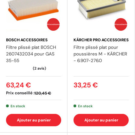
Prix coûtants
Prix coûtants
BOSCH ACCESSOIRES
KÄRCHER PRO ACCESSOIRES
Filtre plissé plat BOSCH
Filtre plissé plat pour
2607432034 pour GAS
poussières M - KÄRCHER
35-55
- 6.907-276.0
(1 av
63,24 €
33,25 €
Prix conseillé :
120,45 €
En stock
En stock
Ajouter au panier
Ajouter au panier