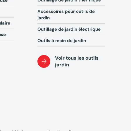
Outillage de jardin thermique
euse
M
Accessoires pour outils de
É
jardin
laire
C
Outillage de jardin électrique
use
Outils à main de jardin
Voir tous les outils
jardin