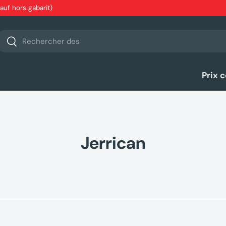
sauf hors gabarit)
echerche
Rechercher
Prix 
Jerrican