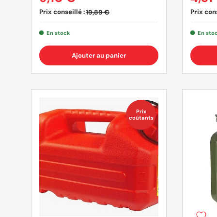
Prix conseillé :
Prix cons
19,89 €
En stock
En sto
Ajouter au panier
Prix
coûtants