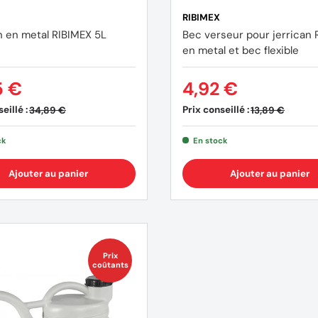
RIBIMEX
n en metal RIBIMEX 5L
Bec verseur pour jerrican 
en metal et bec flexible
5 €
4,92 €
eillé :
Prix conseillé :
34,89 €
13,89 €
ck
En stock
Ajouter au panier
Ajouter au panier
Prix
coûtants