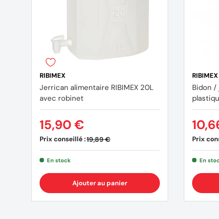
RIBIMEX
RIBIMEX
Jerrican alimentaire RIBIMEX 20L
Bidon /
avec robinet
plastiq
15,90 €
10,6
Prix conseillé :
Prix cons
19,89 €
En stock
En sto
Ajouter au panier