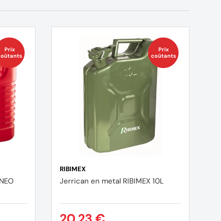
Prix
Prix
oûtants
coûtants
RIBIMEX
 NEO
Jerrican en metal RIBIMEX 10L
20,23 €