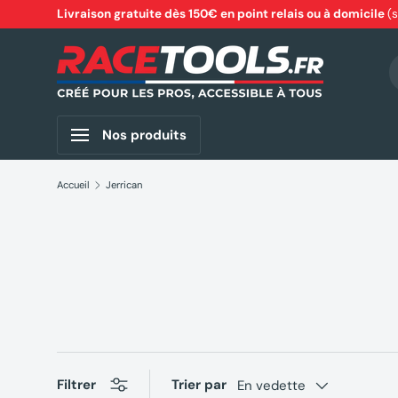
Livraison gratuite dès 150€ en point relais ou à domicile
(
Aller au contenu
R
Nos produits
Accueil
Jerrican
Filtrer
Trier par
En vedette