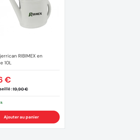
 jerrican RIBIMEX en
ue 10L
6 €
eillé :
19,90 €
ck
Ajouter au panier