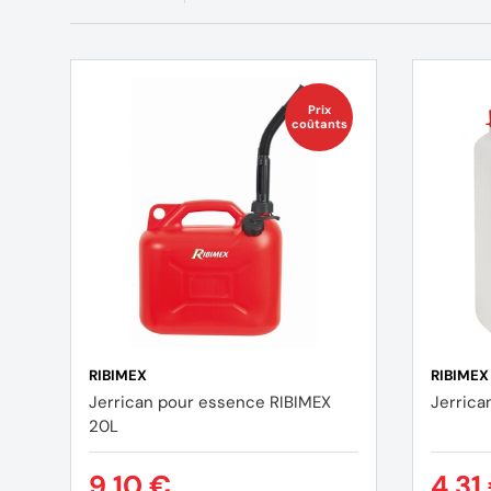
Prix
coûtants
RIBIMEX
RIBIMEX
Jerrican pour essence RIBIMEX
Jerrica
20L
9,10 €
4,31