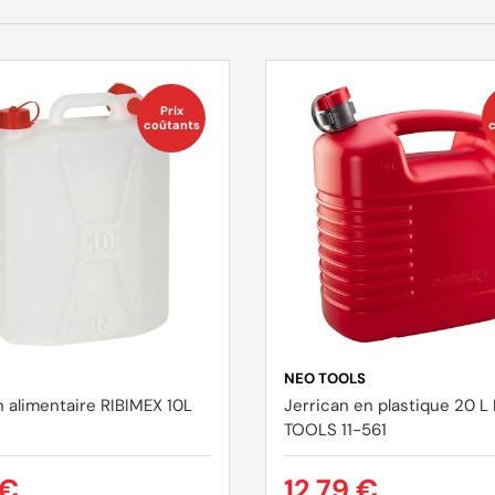
Prix
coûtants
c
NEO TOOLS
n alimentaire RIBIMEX 10L
Jerrican en plastique 20 L
TOOLS 11-561
 €
12,79 €