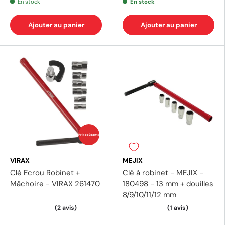
En stock
En stock
Ajouter au panier
Ajouter au panier
(5 av
Prix coûtants
VIRAX
MEJIX
Clé Ecrou Robinet +
Clé à robinet - MEJIX -
Mâchoire - VIRAX 261470
180498 - 13 mm + douilles
8/9/10/11/12 mm