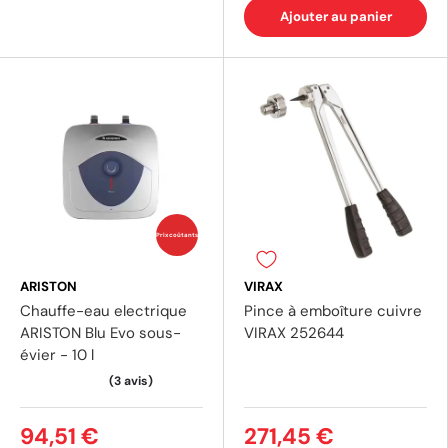
Ajouter au panier
(1 avis)
(2 av
Prix coûtants
ARISTON
VIRAX
Chauffe-eau electrique
Pince à emboîture cuivre
ARISTON Blu Evo sous-
VIRAX 252644
évier - 10 l
94,51 €
271,45 €