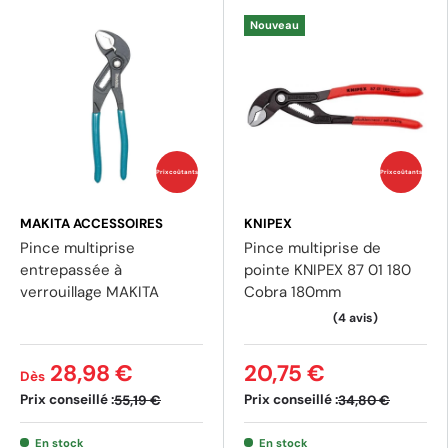
Nouveau
Prix coûtants
Prix coûtants
MAKITA ACCESSOIRES
KNIPEX
Pince multiprise
Pince multiprise de
entrepassée à
pointe KNIPEX 87 01 180
verrouillage MAKITA
Cobra 180mm
28,98 €
20,75 €
Dès
(1 avis)
(1 av
Prix conseillé :
Prix conseillé :
55,19 €
34,80 €
En stock
En stock