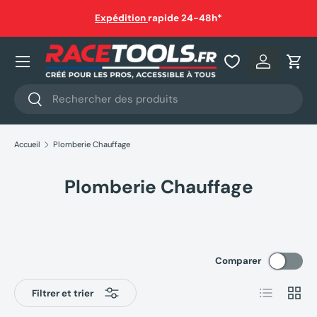
auf
Expédition
rapide 24-48h*
Aller au contenu
Nos produits
Se connec
Pani
Recherche
Rechercher
Accueil
Plomberie Chauffage
Plomberie Chauffage
Comparer
Liste
Grille
Filtrer et trier