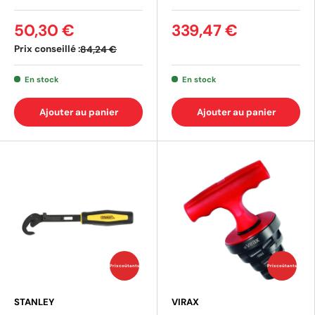
50,30 €
339,47 €
Prix conseillé :
84,24 €
En stock
En stock
Ajouter au panier
Ajouter au panier
Prix coûtants
Prix coûtants
(4 av
STANLEY
VIRAX