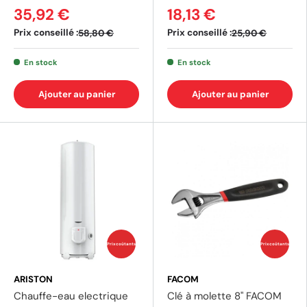
35,92 €
18,13 €
Prix conseillé :
Prix conseillé :
58,80 €
25,90 €
En stock
En stock
Ajouter au panier
Ajouter au panier
(2 avis)
(1 av
Prix coûtants
Prix coûtants
ARISTON
FACOM
Chauffe-eau electrique
Clé à molette 8" FACOM