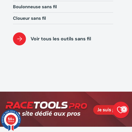
Boulonneuse sans fil
Cloueur sans fil
Voir tous les outils sans fil
(1 avis)
(1 av
0
9.4
/10
23874 avis