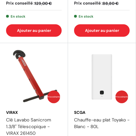
Prix conseillé :
Prix conseillé :
129,00 €
88,80 €
En stock
En stock
Ajouter au panier
Ajouter au panier
Prix coûtants
Prix coûtants
VIRAX
SCGA
Clé Lavabo Sanicrom
Chauffe-eau plat Toyako -
1.3/8'' Télescopique -
Blanc - 80L
VIRAX 261450