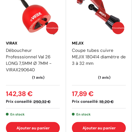
Prix coûtants
Prix coûtants
VIRAX
MEJIX
Déboucheur
Coupe tubes cuivre
Professsionnel Val 26
MEJIX 180414 diamètre de
LONG 7,5MM Ø 7MM -
3 à 32 mm
VIRAX290640
142,38 €
17,89 €
Prix conseillé :
Prix conseillé :
250,32 €
18,20 €
En stock
En stock
Ajouter au panier
Ajouter au panier