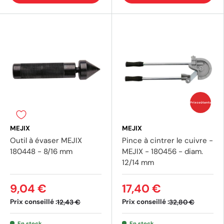
Prix coûtants
MEJIX
MEJIX
Outil à évaser MEJIX
Pince à cintrer le cuivre -
180448 - 8/16 mm
MEJIX - 180456 - diam.
12/14 mm
9,04 €
17,40 €
Prix conseillé :
Prix conseillé :
12,43 €
32,80 €
(3 avis)
En stock
En stock