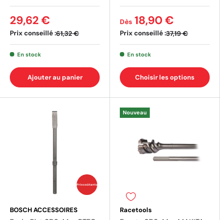
29,62 €
18,90 €
Dès
Prix conseillé :
Prix conseillé :
61,32 €
37,19 €
En stock
En stock
Ajouter au panier
Choisir les options
Nouveau
Prix coûtants
BOSCH ACCESSOIRES
Racetools