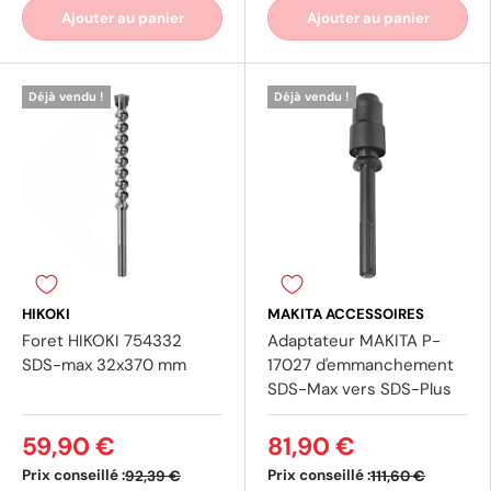
Ajouter au panier
Ajouter au panier
Déjà vendu !
Déjà vendu !
HIKOKI
MAKITA ACCESSOIRES
Foret HIKOKI 754332
Adaptateur MAKITA P-
SDS-max 32x370 mm
17027 d'emmanchement
SDS-Max vers SDS-Plus
(1 avis)
(4 av
59,90 €
81,90 €
Prix conseillé :
Prix conseillé :
92,39 €
111,60 €