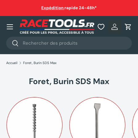
auf
Expédition
rapide 24-48h*
Aller au contenu
Nos produits
Se connec
Pani
Recherche
Rechercher
Accueil
Foret, Burin SDS Max
Foret, Burin SDS Max