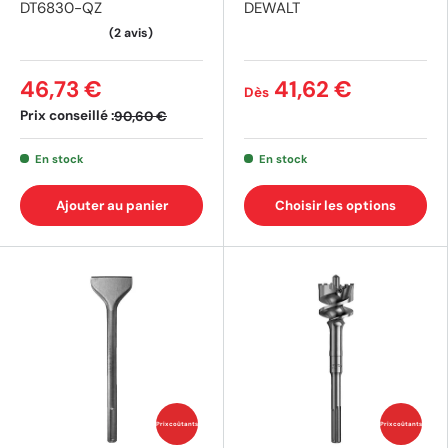
DT6830-QZ
DEWALT
(2 avis)
(3 av
46,73 €
41,62 €
Dès
Prix conseillé :
90,60 €
En stock
En stock
Ajouter au panier
Choisir les options
Prix coûtants
Prix coûtants