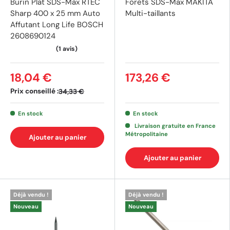
Burin Plat SDS-Max RTEC
Forets SDS-Max MAKITA
Sharp 400 x 25 mm Auto
Multi-taillants
Affutant Long Life BOSCH
2608690124
18,04 €
173,26 €
(3 av
Prix conseillé :
34,33 €
En stock
En stock
Livraison gratuite en France
Métropolitaine
Ajouter au panier
Ajouter au panier
Déjà vendu !
Déjà vendu !
Nouveau
Nouveau