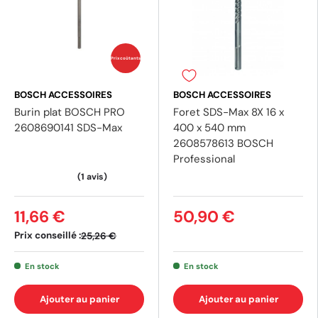
Prix coûtants
BOSCH ACCESSOIRES
BOSCH ACCESSOIRES
Burin plat BOSCH PRO
Foret SDS-Max 8X 16 x
2608690141 SDS-Max
400 x 540 mm
2608578613 BOSCH
Professional
11,66 €
50,90 €
Prix conseillé :
25,26 €
En stock
En stock
(1 avis)
(4 av
Ajouter au panier
Ajouter au panier