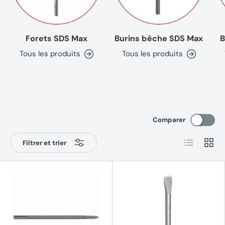
Forets SDS Max
Burins bêche SDS Max
B
Tous les produits
Tous les produits
Comparer
Liste
Grille
Filtrer et trier