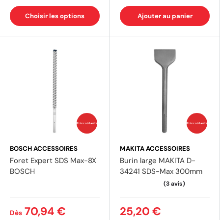
Choisir les options
Ajouter au panier
(1 avis)
Prix coûtants
Prix coûtants
BOSCH ACCESSOIRES
MAKITA ACCESSOIRES
Foret Expert SDS Max-8X
Burin large MAKITA D-
BOSCH
34241 SDS-Max 300mm
70,94 €
25,20 €
Dès