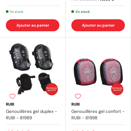
En stock
En stock
Ajouter au panier
Ajouter au panier
(3 av
Remises sur
Remises sur
quantité
quantité
RUBI
RUBI
Genouillères gel duplex -
Genouillères gel confort -
RUBI - 81989
RUBI - 81998