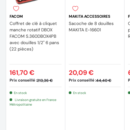
FACOM
MAKITA ACCESSOIRES
Coffret de clé à cliquet
Sacoche de 8 douilles
C
manche rotatif DBOX
MAKITA E-16601
FACOM S.360DBOX4PB
avec douilles 1/2'' 6 pans
(22 pièces)
161,70 €
20,09 €
Prix conseillé :
Prix conseillé :
P
213,36 €
44,40 €
En stock
En stock
Livraison gratuite en France
Métropolitaine