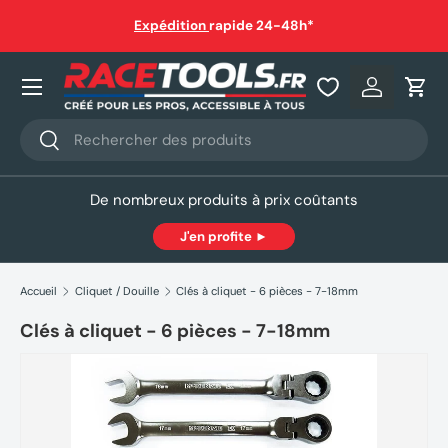
auf
Expédition
rapide 24-48h*
Aller au contenu
Nos produits
Se connec
Pani
Recherche
Rechercher
De nombreux produits à prix coûtants
J'en profite ►
Accueil
Cliquet / Douille
Clés à cliquet - 6 pièces - 7-18mm
Clés à cliquet - 6 pièces - 7-18mm