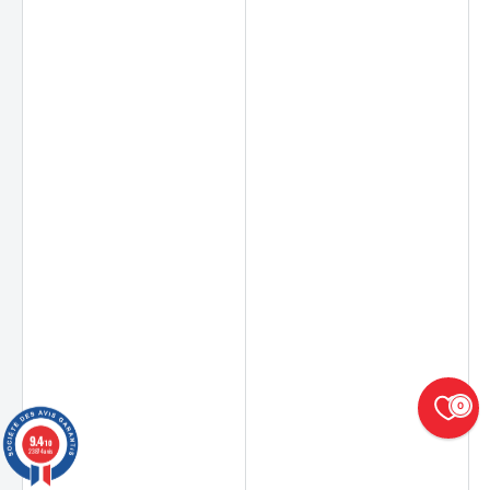
0
9.4
/10
23874 avis