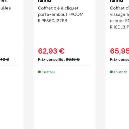
IRES
FACOM
FACOM
uilles
Coffret clé à cliquet
Coffret 
porte-embout FACOM
vissage 1/
R.PE360J22PB
cliquet 
R.180J31P
62,93 €
65,9
Prix conseillé :
Prix consei
,40 €
80,16 €
En stock
En stock