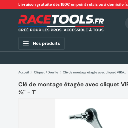
Livraison gratuite dès 150€ en point relais ou à domicile
(
Aller au contenu
R
Nos produits
Accueil
Cliquet / Douille
Clé de montage étagée avec cliquet VIRAX 220425 4 tailles ⅜” - 1”
Clé de montage étagée avec cliquet VI
⅜” - 1”