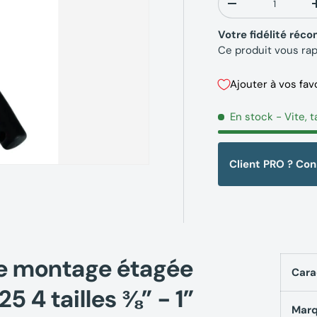
-
Votre fidélité ré
Ce produit vous ra
Ajouter à vos fav
En stock
- Vite, t
Client PRO ? Co
de montage étagée
Cara
 4 tailles ⅜” - 1”
Mar