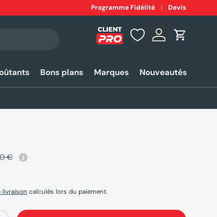
Expédition
Programme Fidélité
rapide 24-48h*
Devis
Se connecter
Panier
coûtants
Bons plans
Marques
Nouveautés
80 €
e livraison
calculés lors du paiement.