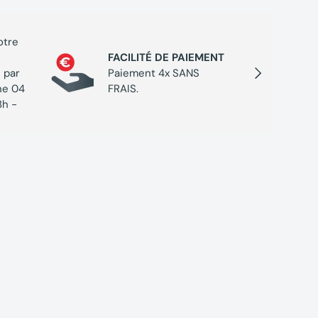
otre
PROGR
FACILITÉ DE PAIEMENT
Cumulez
Suivant
 par
Paiement 4x SANS
chaque 
ne 04
FRAIS.
de réc
8h -