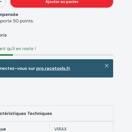
Ajouter au panier
+
compensée
pporte
50
points.
oris
ant qu'il en reste !
Fermer
nnectez-vous sur
pro.racetools.fr
ctéristiques Techniques
que
VIRAX