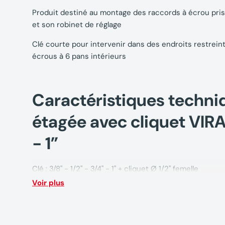
Produit destiné au montage des raccords à écrou prison
et son robinet de réglage
Clé courte pour intervenir dans des endroits restreints
écrous à 6 pans intérieurs
Caractéristiques techni
étagée avec cliquet VIRA
- 1”
Clé : 3/8" - 1/2" - 3/4" - 1" + cliquet Ø 1/2" femelle
Voir plus
Poids : 0,545 kg