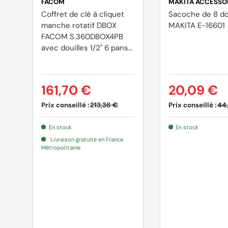
FACOM
MAKITA ACCESSO
Coffret de clé à cliquet
Sacoche de 8 do
manche rotatif DBOX
MAKITA E-16601
FACOM S.360DBOX4PB
avec douilles 1/2'' 6 pans
(22 pièces)
161,70 €
20,09 €
Prix conseillé :
Prix conseillé :
213,36 €
44
En stock
En stock
Livraison gratuite en France
Métropolitaine