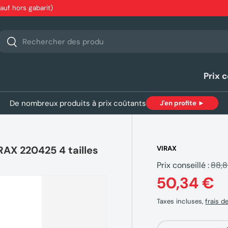
sauf hors gabarit)
echerche
Rechercher
Prix 
De nombreux produits à prix coûtants
J'en profite ►
RAX 220425 4 tailles
VIRAX
Prix conseillé :
88,
50,34 €
Taxes incluses,
frais d
Qté