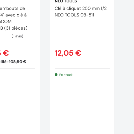
NEO TOOLS
F
d'embouts de
Clé à cliquet 250 mm 1/2
Co
4'' avec clé à
NEO TOOLS 08-511
é
FACOM
do
B (31 pièces)
SL
p
5 €
12,05 €
1
llé :
Pr
108,90 €
En stock
Mé