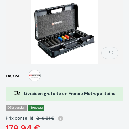
de
1
/
2
FACOM
Livraison gratuite en France Métropolitaine
Déjà vendu !
Nouveau
Prix conseillé :
248,51 €
179,94 €