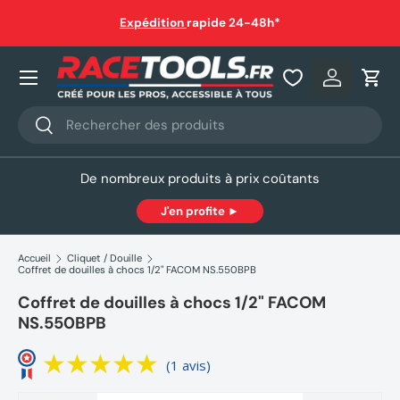
auf
Expédition
rapide 24-48h*
Aller au contenu
Nos produits
Se connec
Pani
Recherche
Rechercher
De nombreux produits à prix coûtants
J'en profite ►
Accueil
Cliquet / Douille
Coffret de douilles à chocs 1/2" FACOM NS.550BPB
Coffret de douilles à chocs 1/2" FACOM
NS.550BPB
(1 avis)