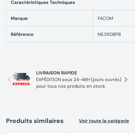
Contenu :
Caractéristiques Techniques
Douilles à chocs hexagonales : 10 - 11 - 12- 13 - 14 - 15 - 16 - 1
30 - 32 mm
Marque
FACOM
Douilles à chocs longues : 10 - 13 - 16 - 18 mm
Douilles jantes aluminium : 17 - 19 - 21 mm
Référence
NS.550BPB
Poids : 5,1 kg
Accessoires
Livré avec bagues et goupilles associées
Livré en coffret plastique BP.MBOXL, plateau PL.L04
LIVRAISON RAPIDE
Précédent
Suivan
EXPÉDITION sous 24-48H (jours ouvrés)
pour tous nos produits en stock.
Produits similaires
Voir toute la catégorie