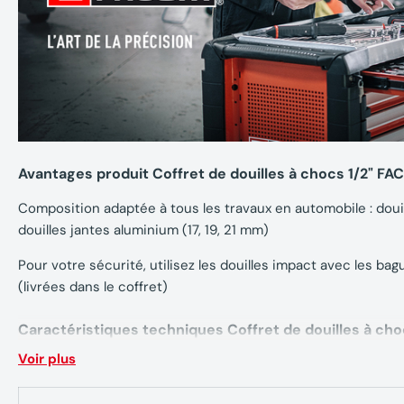
Avantages produit Coffret de douilles à chocs 1/2" 
Composition adaptée à tous les travaux en automobile : douil
douilles jantes aluminium (17, 19, 21 mm)
Pour votre sécurité, utilisez les douilles impact avec les ba
(livrées dans le coffret)
Caractéristiques techniques Coffret de douilles à c
Voir plus
Nombre de pièces : 24
Carré d'entrainement : 1/2"