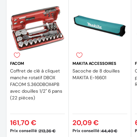
A propos de FACOM :
FACOM
MAKITA ACCESSOIRES
Coffret de clé à cliquet
Sacoche de 8 douilles
C
Depuis 1918, l'histoire de
FACOM
bat au même rythme que la 
manche rotatif DBOX
MAKITA E-16601
siècle. Cette marque centenaire s'impose un standard de qual
FACOM S.360DBOX4PB
associée aux grandes avancées de ce siècle telles que l'automob
avec douilles 1/2'' 6 pans
l'aéronautique, la conquête spatiale, les hautes technologies,
(22 pièces)
Leader européen dans l'outillage à main, FACOM vous propos
précis, durable et ergonomique garantie à vie.
161,70 €
20,09 €
Prix conseillé :
Prix conseillé :
P
213,36 €
44,40 €