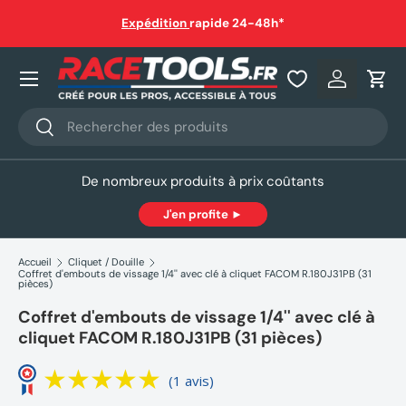
Livraison gratuite dès 150€ en point relais ou à domicile
(sauf
hors gabarit)
Aller au contenu
Nos produits
Se connec
Pani
Recherche
Rechercher
De nombreux produits à prix coûtants
J'en profite ►
Accueil
Cliquet / Douille
Coffret d'embouts de vissage 1/4'' avec clé à cliquet FACOM R.180J31PB (31
pièces)
Coffret d'embouts de vissage 1/4'' avec clé à
cliquet FACOM R.180J31PB (31 pièces)
(1 avis)