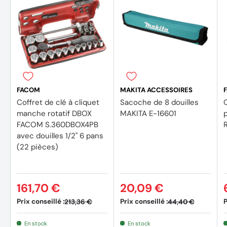
Livré en coffret bi-matière vide : BV.RPE1
FACOM
MAKITA ACCESSOIRES
Coffret de clé à cliquet
Sacoche de 8 douilles
C
manche rotatif DBOX
MAKITA E-16601
FACOM S.360DBOX4PB
avec douilles 1/2'' 6 pans
(22 pièces)
161,70 €
20,09 €
Prix conseillé :
Prix conseillé :
P
213,36 €
44,40 €
A propos de FACOM :
En stock
En stock