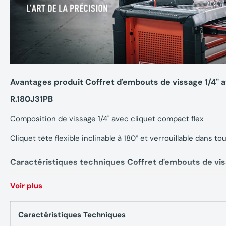
Avantages produit Coffret d'embouts de vissage 1/4''
R.180J31PB
Composition de vissage 1/4" avec cliquet compact flex
Cliquet tête flexible inclinable à 180° et verrouillable dans to
Caractéristiques techniques Coffret d'embouts de viss
FACOM R.180J31PB
Voir plus
Contient :
1 Cliquet porte-embouts 1/4" ultra-compact tête flexible : R.
Caractéristiques Techniques
La compacité de la tête procure un accès exeptionnel lors de