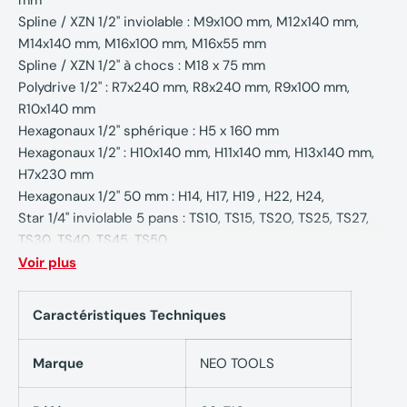
Spline / XZN 1/2" inviolable : M9x100 mm, M12x140 mm,
M14x140 mm, M16x100 mm, M16x55 mm
Spline / XZN 1/2" à chocs : M18 x 75 mm
Polydrive 1/2" : R7x240 mm, R8x240 mm, R9x100 mm,
R10x140 mm
Hexagonaux 1/2" sphérique : H5 x 160 mm
Hexagonaux 1/2" : H10x140 mm, H11x140 mm, H13x140 mm,
H7x230 mm
Hexagonaux 1/2" 50 mm : H14, H17, H19 , H22, H24,
Star 1/4" inviolable 5 pans : TS10, TS15, TS20, TS25, TS27,
TS30, TS40, TS45, TS50
Star 1/2" inviolable 5 pans : TS30x300 mm
Voir plus
Certificat TÜV
Caractéristiques Techniques
GARANTIE 25 ANS
Marque
NEO TOOLS