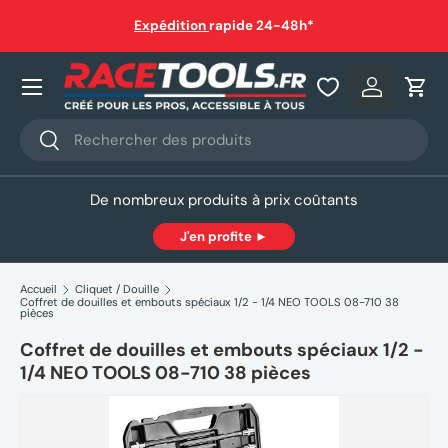
auf
Expédition
rapide 24-48h*
Aller au contenu
Nos produits
Se connec
Pani
Recherche
Rechercher
De nombreux produits à prix coûtants
J'en profite ►
Accueil
Cliquet / Douille
Coffret de douilles et embouts spéciaux 1/2 - 1/4 NEO TOOLS 08-710 38
pièces
Coffret de douilles et embouts spéciaux 1/2 -
1/4 NEO TOOLS 08-710 38 pièces