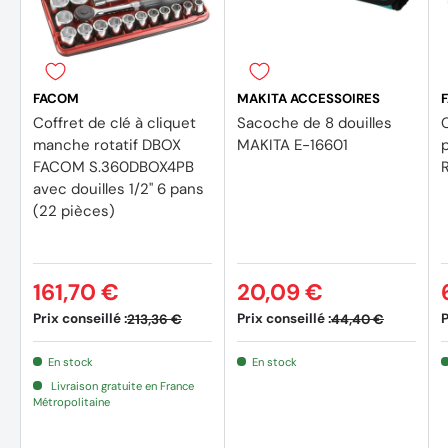
FACOM
MAKITA ACCESSOIRES
Coffret de clé à cliquet
Sacoche de 8 douilles
C
manche rotatif DBOX
MAKITA E-16601
FACOM S.360DBOX4PB
avec douilles 1/2'' 6 pans
(22 pièces)
161,70 €
20,09 €
Prix conseillé :
Prix conseillé :
P
213,36 €
44,40 €
En stock
En stock
Livraison gratuite en France
Métropolitaine