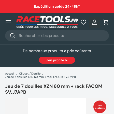
auf
Expédition
rapide 24-48h*
Aller au contenu
Nos produits
Se connec
Pani
Recherche
Rechercher
De nombreux produits à prix coûtants
J'en profite ►
Accueil
Cliquet / Douille
Jeu de 7 douilles XZN 60 mm + rack FACOM SV.J7APB
Jeu de 7 douilles XZN 60 mm + rack FACOM
SV.J7APB
Prix
coûtants