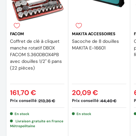
A propos de FACOM :
Depuis 1918, l'histoire de
FACOM
bat au même rythme que l
XX
siècle. Cette marque centenaire s'impose un standard 
e
trouve associée aux grandes avancées de ce siècle telles qu
FACOM
MAKITA ACCESSOIRES
l'aviation, l'aéronautique, la conquête spatiale, les hautes
Coffret de clé à cliquet
Sacoche de 8 douilles
C
Leader européen dans l'outillage à main, FACOM vous pr
manche rotatif DBOX
MAKITA E-16601
d'outils précis, durable et ergonomique garantie à vie.
FACOM S.360DBOX4PB
avec douilles 1/2'' 6 pans
(22 pièces)
161,70 €
20,09 €
Prix conseillé :
Prix conseillé :
P
213,36 €
44,40 €
En stock
En stock
Livraison gratuite en France
Métropolitaine