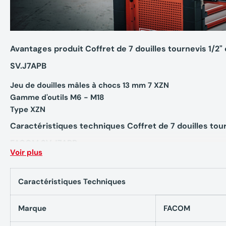
Avantages produit Coffret de 7 douilles tournevis 1/
SV.J7APB
Jeu de douilles mâles à chocs 13 mm 7 XZN
Gamme d'outils M6 - M18
Type XZN
Caractéristiques techniques Coffret de 7 douilles tou
FACOM SV.J7APB
Voir plus
Contient : 7 x douilles tournevis 1/2" pour vis XZN creuses
L 60 mm : SV.B M6 - M8 - M10 - M12 - M14 - M16 - M18
Caractéristiques Techniques
Poids : 925 g
Accessoires
Marque
FACOM
Livré en coffret vide : BP.MBOXS