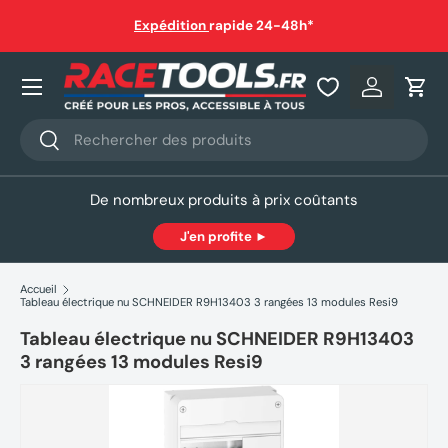
auf
Expédition
rapide 24-48h*
Aller au contenu
Nos produits
Se connec
Pani
Recherche
Rechercher
De nombreux produits à prix coûtants
J'en profite ►
Accueil
Tableau électrique nu SCHNEIDER R9H13403 3 rangées 13 modules Resi9
Tableau électrique nu SCHNEIDER R9H13403
3 rangées 13 modules Resi9