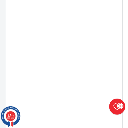
0
9.4
/10
23874 avis