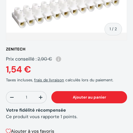
de
1
/
2
ZENITECH
Prix conseillé :
2,90 €
1,54 €
Taxes incluses,
frais de livraison
calculés lors du paiement.
Qté
Ajouter au panier
-
+
Votre fidélité récompensée
Ce produit vous rapporte
1
points.
Ajouter à vos favoris