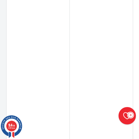
0
9.4
/10
23874 avis