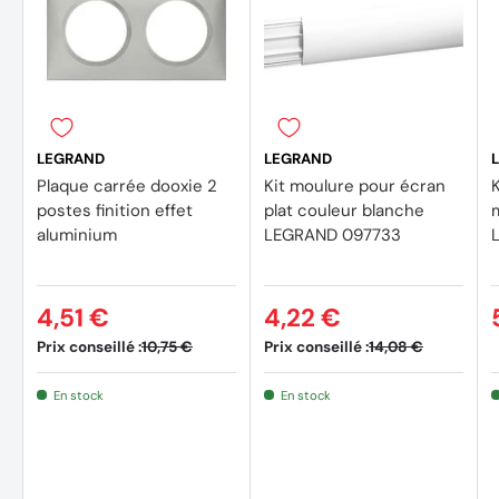
LEGRAND
LEGRAND
Plaque carrée dooxie 2
Kit moulure pour écran
postes finition effet
plat couleur blanche
m
aluminium
LEGRAND 097733
4,51 €
4,22 €
Prix conseillé :
Prix conseillé :
10,75 €
14,08 €
En stock
En stock