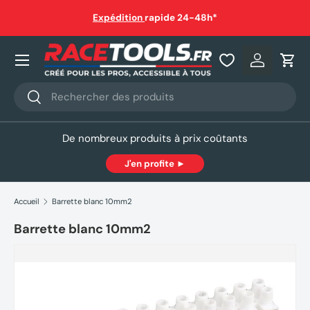
auf
Expédition
rapide 24-48h*
Aller au contenu
Nos produits
Se connec
Pani
Recherche
Rechercher
De nombreux produits à prix coûtants
J'en profite ►
Accueil
Barrette blanc 10mm2
Barrette blanc 10mm2