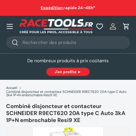
auf
Expédition
rapide 24-48h*
Aller au contenu
Nos produits
Se connec
Pani
Recherche
Rechercher
De nombreux produits à prix coûtants
J'en profite ►
Accueil
Combiné disjoncteur et contacteur SCHNEIDER R9ECT620 20A type C Auto
3kA 1P+N embrochable Resi9 XE
Combiné disjoncteur et contacteur
SCHNEIDER R9ECT620 20A type C Auto 3kA
1P+N embrochable Resi9 XE