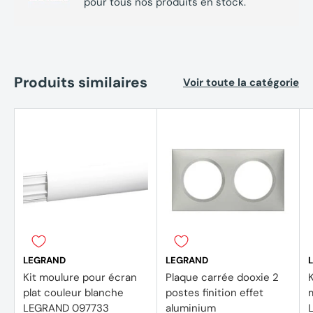
pour tous nos produits en stock.
Produits similaires
Voir toute la catégorie
LEGRAND
LEGRAND
Kit moulure pour écran
Plaque carrée dooxie 2
plat couleur blanche
postes finition effet
m
LEGRAND 097733
aluminium