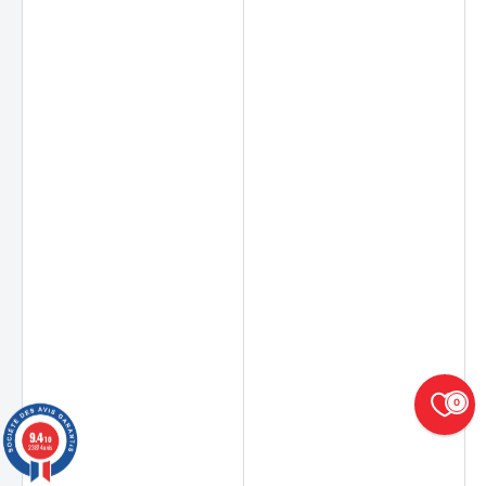
0
9.4
/10
23874 avis