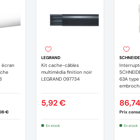
LEGRAND
SCHNEIDE
r écran
Kit cache-câbles
Interrupt
nche
multimédia finition noir
SCHNEID
3
LEGRAND 097734
63A type
embrocha
5,92 €
86,7
Prix consei
08 €
En stock
En stock