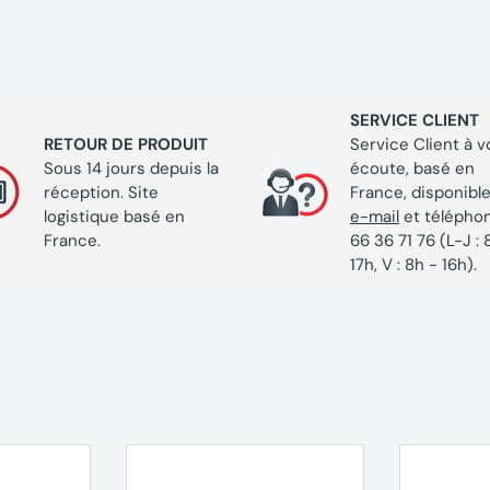
SERVICE CLIENT
RETOUR DE PRODUIT
Service Client à v
Sous 14 jours depuis la
écoute, basé en
réception. Site
France, disponible
logistique basé en
e-mail
et télépho
France.
66 36 71 76 (L-J : 
17h, V : 8h - 16h).