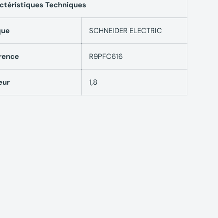
ctéristiques Techniques
que
SCHNEIDER ELECTRIC
rence
R9PFC616
eur
1,8