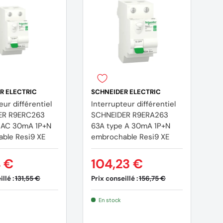
R ELECTRIC
SCHNEIDER ELECTRIC
S
eur différentiel
Interrupteur différentiel
D
ER R9ERC263
SCHNEIDER R9ERA263
R
 AC 30mA 1P+N
63A type A 30mA 1P+N
A
ble Resi9 XE
embrochable Resi9 XE
e
4 €
104,23 €
1
llé :
Prix conseillé :
Pr
131,55 €
156,75 €
En stock