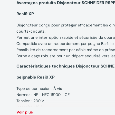
Avantages produits Disjoncteur SCHNEIDER R9PFC
Resi9 XP
Disjoncteur conçu pour protéger efficacement les circ
courts-circuits.
Permet une interruption rapide et sécurisée du couran
Compatible avec un raccordement par peigne Bar'clic po
Possibilité de raccordement par câble même en prése
Borne à cage robuste pour un départ sécurisé vers le
Caractéristiques techniques Disjoncteur SCHNEI
peignable Resi9 XP
Type de connexion : À vis
Normes : NF - NFC 15100 - CE
Tension : 230 V
Intensité : 16 A
Voir plus
Nombre de modules : 1