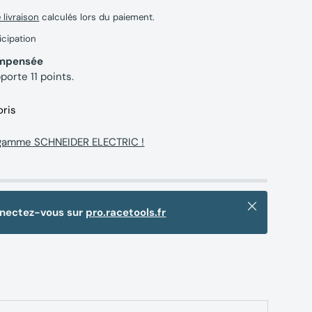
e livraison
calculés lors du paiement.
icipation
compensée
pporte
11
points.
oris
 gamme SCHNEIDER ELECTRIC !
Fermer
nnectez-vous sur
pro.racetools.fr