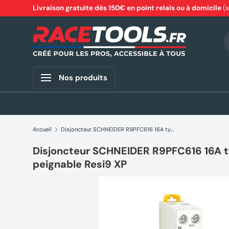
Livraison gratuite dès 150€ en point relais ou à domicile
(
Aller au contenu
R
Nos produits
Accueil
Disjoncteur SCHNEIDER R9PFC616 16A type C A vis 3kA 1P+N peignable Resi9 XP
Disjoncteur SCHNEIDER R9PFC616 16A t
peignable Resi9 XP