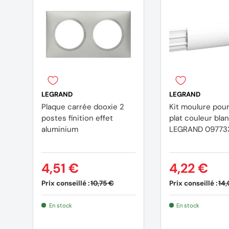
LEGRAND
LEGRAND
Plaque carrée dooxie 2
Kit moulure pou
postes finition effet
plat couleur bla
aluminium
LEGRAND 09773
4,51 €
4,22 €
Prix conseillé :
Prix conseillé :
10,75 €
14,
En stock
En stock