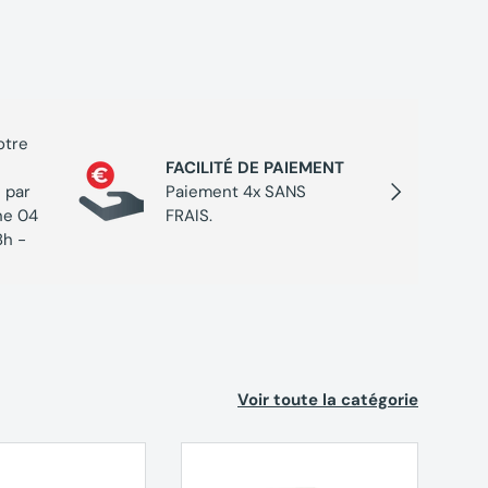
otre
PROGR
FACILITÉ DE PAIEMENT
Cumulez
Suivant
 par
Paiement 4x SANS
chaque 
ne 04
FRAIS.
de réc
8h -
Voir toute la catégorie