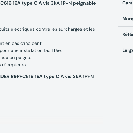
616 16A type C A vis 3kA 1P+N peignable
Cara
Mar
uits électriques contre les surcharges et les
Réfé
t en cas d’incident.
Larg
ur une installation facilitée.
nce du peigne.
s récepteurs.
DER R9PFC616 16A type C A vis 3kA 1P+N