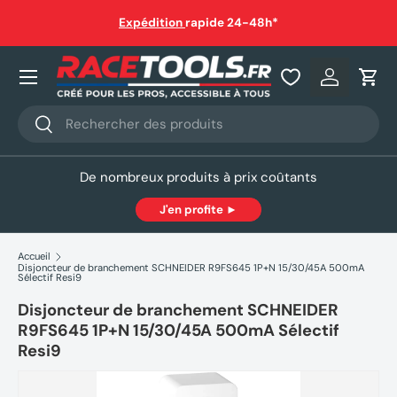
auf
Expédition
rapide 24-48h*
Aller au contenu
Nos produits
Se connec
Pani
Recherche
Rechercher
De nombreux produits à prix coûtants
J'en profite ►
Accueil
Disjoncteur de branchement SCHNEIDER R9FS645 1P+N 15/30/45A 500mA
Sélectif Resi9
Disjoncteur de branchement SCHNEIDER
R9FS645 1P+N 15/30/45A 500mA Sélectif
Resi9