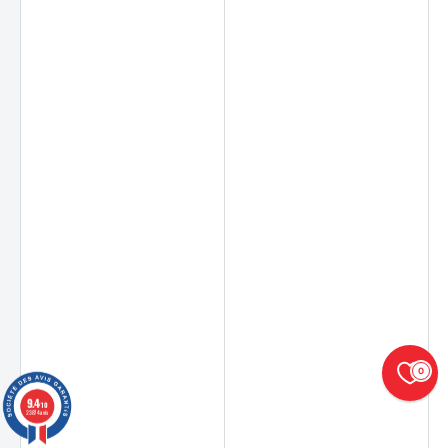
0
9.4
/10
23874 avis