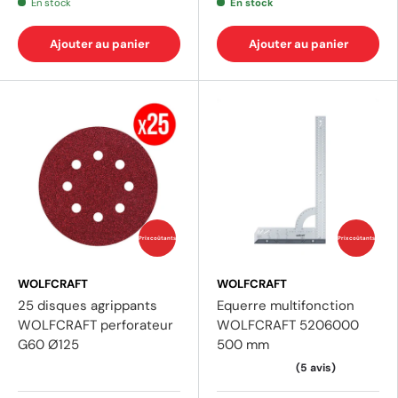
En stock
En stock
Ajouter au panier
Ajouter au panier
(1 avis)
(2 av
Prix coûtants
Prix coûtants
WOLFCRAFT
WOLFCRAFT
25 disques agrippants
Equerre multifonction
WOLFCRAFT perforateur
WOLFCRAFT 5206000
G60 Ø125
500 mm