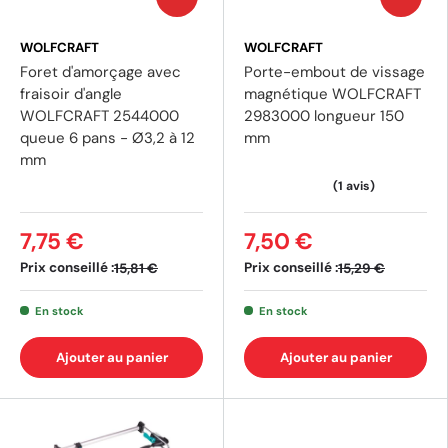
(2 av
WOLFCRAFT
WOLFCRAFT
Foret d'amorçage avec
Porte-embout de vissage
fraisoir d'angle
magnétique WOLFCRAFT
WOLFCRAFT 2544000
2983000 longueur 150
queue 6 pans - Ø3,2 à 12
mm
mm
7,75 €
7,50 €
Prix conseillé :
Prix conseillé :
15,81 €
15,29 €
En stock
En stock
Ajouter au panier
Ajouter au panier