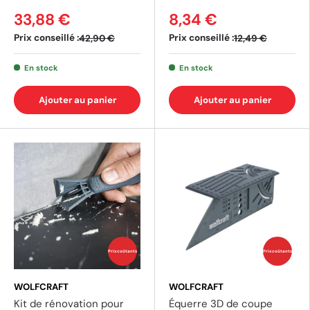
33,88 €
8,34 €
Prix conseillé :
Prix conseillé :
42,90 €
12,49 €
En stock
En stock
Ajouter au panier
Ajouter au panier
(1 avis)
(1 av
Prix coûtants
Prix coûtants
WOLFCRAFT
WOLFCRAFT
Kit de rénovation pour
Équerre 3D de coupe