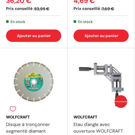
36,20 €
4,69 €
Prix conseillé :
Prix conseillé :
53,95 €
7,69 €
En stock
En stock
Ajouter au panier
Ajouter au panier
Prix coûtants
WOLFCRAFT
WOLFCRAFT
Disque à tronçonner
Etau d'angle avec
segmenté diamant
ouverture WOLFCRAFT