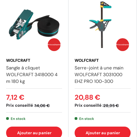
Prix coûtants
Prix coûtants
WOLFCRAFT
WOLFCRAFT
Sangle à cliquet
Serre-joint à une main
WOLFCRAFT 3418000 4
WOLFCRAFT 3031000
m 180 kg
EHZ PRO 100-300
7,12 €
20,88 €
Prix conseillé :
Prix conseillé :
14,06 €
28,95 €
(1 av
En stock
En stock
Ajouter au panier
Ajouter au panier