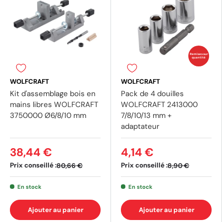
Remises sur
quantité
WOLFCRAFT
WOLFCRAFT
Kit d'assemblage bois en
Pack de 4 douilles
mains libres WOLFCRAFT
WOLFCRAFT 2413000
(1 avis)
(2 av
3750000 Ø6/8/10 mm
7/8/10/13 mm +
adaptateur
38,44 €
4,14 €
Prix conseillé :
Prix conseillé :
80,66 €
8,90 €
En stock
En stock
Ajouter au panier
Ajouter au panier