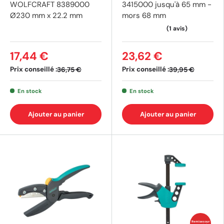
WOLFCRAFT 8389000
3415000 jusqu'à 65 mm -
Ø230 mm x 22.2 mm
mors 68 mm
17,44 €
23,62 €
Prix conseillé :
Prix conseillé :
36,75 €
39,95 €
En stock
En stock
Ajouter au panier
Ajouter au panier
(1 av
Remises sur