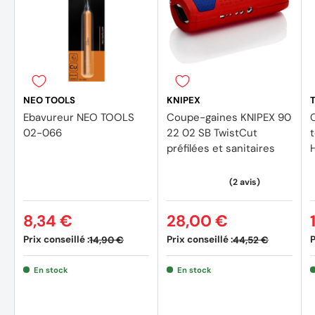
NEO TOOLS
KNIPEX
Ebavureur NEO TOOLS
Coupe-gaines KNIPEX 90
02-066
22 02 SB TwistCut
préfilées et sanitaires
8,34 €
28,00 €
Prix conseillé :
Prix conseillé :
P
14,90 €
44,52 €
En stock
En stock