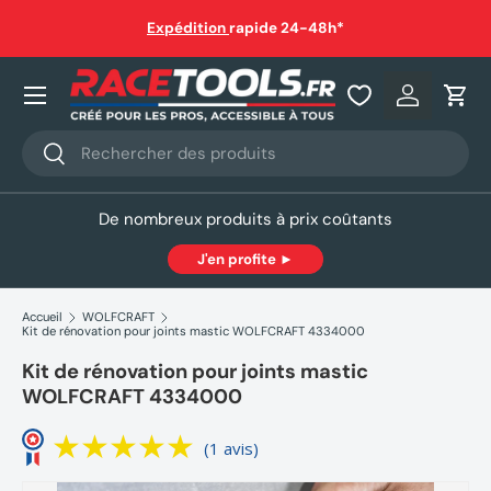
auf
Expédition
rapide 24-48h*
Aller au contenu
Nos produits
Se connec
Pani
Recherche
Rechercher
De nombreux produits à prix coûtants
J'en profite ►
Accueil
WOLFCRAFT
Kit de rénovation pour joints mastic WOLFCRAFT 4334000
Kit de rénovation pour joints mastic
WOLFCRAFT 4334000
(1 avis)