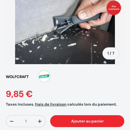
Prix
coûtants
de
1
/
7
WOLFCRAFT
9,85 €
Taxes incluses,
frais de livraison
calculés lors du paiement.
Qté
Ajouter au panier
-
+