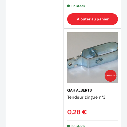
En stock
Ajouter au panier
Prix coûtants
GAH ALBERTS
Tendeur zingué n°3
(2 avi
0,28 €
En stock