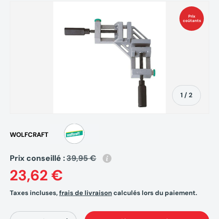
Prix
coûtants
de
1
/
2
WOLFCRAFT
Prix conseillé :
39,95 €
23,62 €
Taxes incluses,
frais de livraison
calculés lors du paiement.
Qté