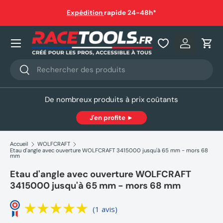
auf
Expédition
rapide 24-48h*
Aller au contenu
Nos produits
Se connec
Pani
Recherche
Rechercher
De nombreux produits à prix coûtants
J'en profite ►
Accueil
WOLFCRAFT
Etau d'angle avec ouverture WOLFCRAFT 3415000 jusqu'à 65 mm - mors 68
mm
Etau d'angle avec ouverture WOLFCRAFT
3415000 jusqu'à 65 mm - mors 68 mm
(1 avis)