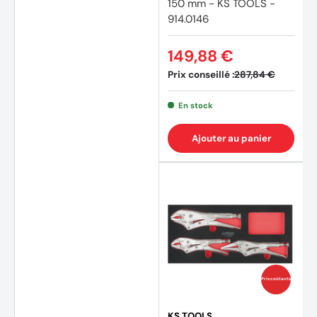
150 mm - KS TOOLS -
914.0146
149,88 €
Prix conseillé :
287,84 €
En stock
Ajouter au panier
Prix coûtants
(2 avi
KS TOOLS