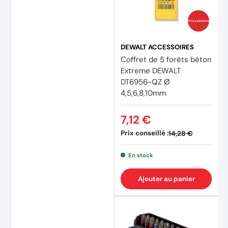
Prix coûtants
DEWALT ACCESSOIRES
Coffret de 5 forêts béton
Extreme DEWALT
DT6956-QZ Ø
4,5,6,8,10mm
7,12 €
Prix conseillé :
14,28 €
En stock
(3 avi
Ajouter au panier