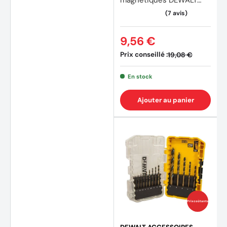
magnétiques DEWALT
DT70512T-QZ
9,56 €
Prix conseillé :
19,08 €
En stock
Ajouter au panier
(4 avi
Prix coûtants