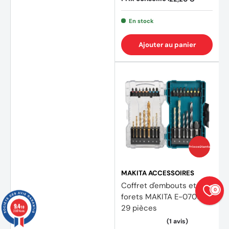
En stock
Ajouter au panier
Prix coûtants
MAKITA ACCESSOIRES
Coffret d'embouts et
0
forets MAKITA E-07054
9.4
29 pièces
/10
23874 avis