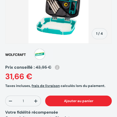
de
1
/
4
WOLFCRAFT
Prix conseillé :
43,95 €
31,66 €
Taxes incluses,
frais de livraison
calculés lors du paiement.
Qté
Ajouter au panier
-
+
Votre fidélité récompensée