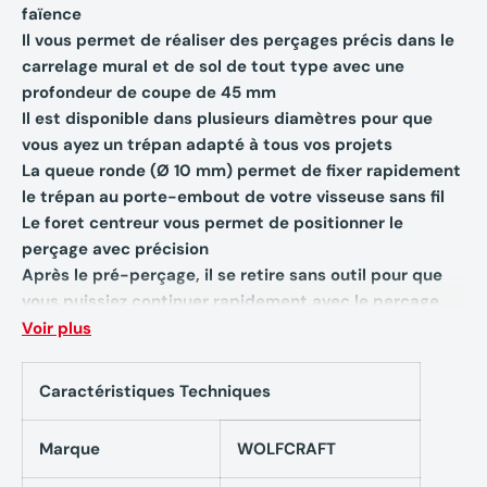
faïence
Il vous permet de réaliser des perçages précis dans le
carrelage mural et de sol de tout type avec une
profondeur de coupe de 45 mm
Il est disponible dans plusieurs diamètres pour que
vous ayez un trépan adapté à tous vos projets
La queue ronde (Ø 10 mm) permet de fixer rapidement
le trépan au porte-embout de votre visseuse sans fil
Le foret centreur vous permet de positionner le
perçage avec précision
Après le pré-perçage, il se retire sans outil pour que
vous puissiez continuer rapidement avec le perçage
Le corps de ce trépan est usiné dans la masse et
Voir plus
pourvu de diamants industriels de haute qualité
Il offre une longue durée de vie et une grande précision
Caractéristiques Techniques
Une éponge intégrée dans le trépan sert à protéger la
concrétion de diamant
Marque
WOLFCRAFT
Avant l'utilisation, elle doit être imprégnée d'eau qui
sera relâchée pendant le perçage afin de garantir un