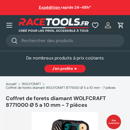
auf
Expédition
rapide 24-48h*
Aller au contenu
Nos produits
Se connec
Pani
Recherche
Rechercher
De nombreux produits à prix coûtants
J'en profite ►
Accueil
WOLFCRAFT
Coffret de forets diamant WOLFCRAFT 8771000 Ø 5 a 10 mm - 7 pièces
Coffret de forets diamant WOLFCRAFT
8771000 Ø 5 a 10 mm - 7 pièces
Prix
coûtants