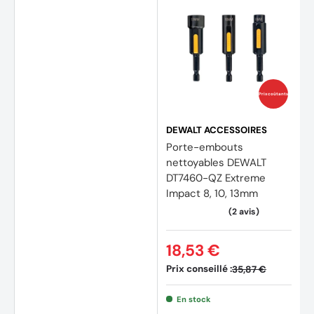
Prix coûtants
DEWALT ACCESSOIRES
Porte-embouts
nettoyables DEWALT
DT7460-QZ Extreme
Impact 8, 10, 13mm
(2 avi
18,53 €
Prix conseillé :
35,87 €
En stock