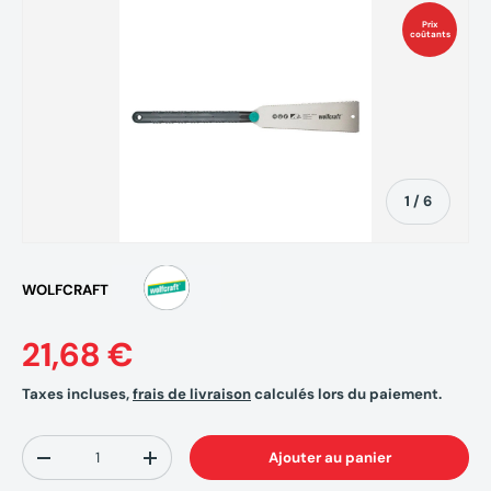
Prix
coûtants
de
1
/
6
WOLFCRAFT
21,68 €
Taxes incluses,
frais de livraison
calculés lors du paiement.
Qté
Ajouter au panier
-
+