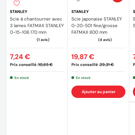
STANLEY
STANLEY
Scie à chantourner avec
Scie japonaise STANLEY
3 lames FATMAX STANLEY
0-20-501 fine/grosse
0-15-106 170 mm
FATMAX 600 mm
7,24 €
19,87 €
Prix conseillé :
Prix conseillé :
P
10,65 €
29,31 €
En stock
En stock
Ajouter au panier