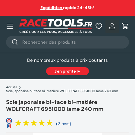
auf
Expédition
rapide 24-48h*
Aller au contenu
Nos produits
Se connec
Pani
Recherche
Rechercher
De nombreux produits à prix coûtants
J'en profite ►
Accueil
Scie japonaise bi-face bi-matière WOLFCRAFT 6951000 lame 240 mm
Scie japonaise bi-face bi-matière
WOLFCRAFT 6951000 lame 240 mm
(2 avis)