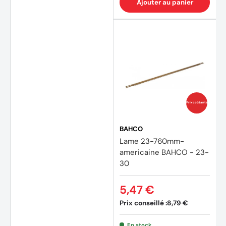
Ajouter au panier
Prix coûtants
BAHCO
Lame 23-760mm-
americaine BAHCO - 23-
30
5,47 €
Prix conseillé :
8,79 €
En stock