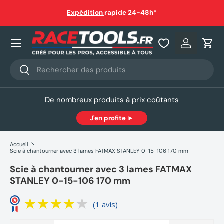
auf
Expédition
rapide 24-48h*
Aller au contenu
Nos produits
Se connec
Pani
Recherche
Rechercher
De nombreux produits à prix coûtants
J'en profite ►
Accueil
Scie à chantourner avec 3 lames FATMAX STANLEY 0-15-106 170 mm
Scie à chantourner avec 3 lames FATMAX
STANLEY 0-15-106 170 mm
(1 avis)