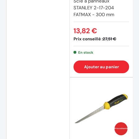
Scie à panneaux
STANLEY 2-17-204
FATMAX - 300 mm
(4 avis)
13,82 €
Prix conseillé :
27,51 €
En stock
Ajouter au panier
Prix coûtants