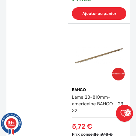
(2 avi
Ajouter au panier
Prix coûtants
BAHCO
Lame 23-810mm-
americaine BAHCO - 23-
32
0
9.4
/10
5,72 €
23874 avis
Prix conseillé :
9,18 €