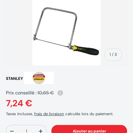
de
1
/
3
STANLEY
Prix conseillé :
10,65 €
7,24 €
Taxes incluses,
frais de livraison
calculés lors du paiement.
Qté
Ajouter au panier