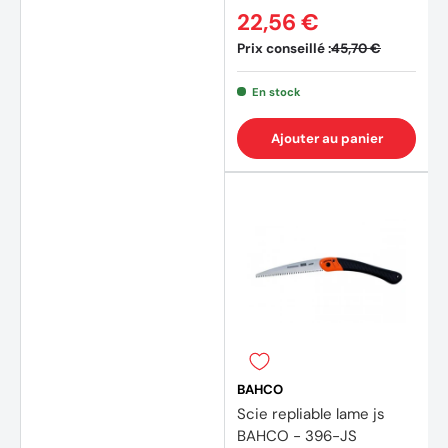
22,56 €
Prix conseillé :
45,70 €
En stock
Ajouter au panier
BAHCO
Scie repliable lame js
BAHCO - 396-JS