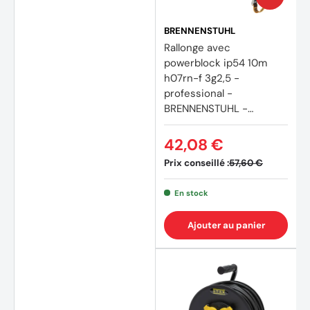
BRENNENSTUHL
Rallonge avec
powerblock ip54 10m
h07rn-f 3g2,5 -
professional -
BRENNENSTUHL -
9162101160
42,08 €
Prix conseillé :
57,60 €
En stock
Ajouter au panier