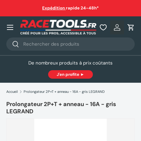
auf
Expédition
rapide 24-48h*
Aller au contenu
Nos produits
Se connec
Pani
Recherche
Rechercher
De nombreux produits à prix coûtants
J'en profite ►
Accueil
Prolongateur 2P+T + anneau - 16A - gris LEGRAND
Prolongateur 2P+T + anneau - 16A - gris
LEGRAND