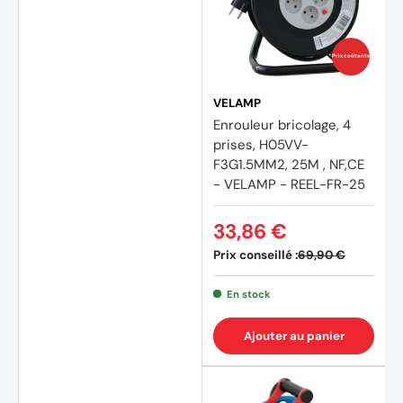
Prix coûtants
VELAMP
Enrouleur bricolage, 4
prises, H05VV-
F3G1.5MM2, 25M , NF,CE
- VELAMP - REEL-FR-25
33,86 €
Prix conseillé :
69,90 €
En stock
Ajouter au panier