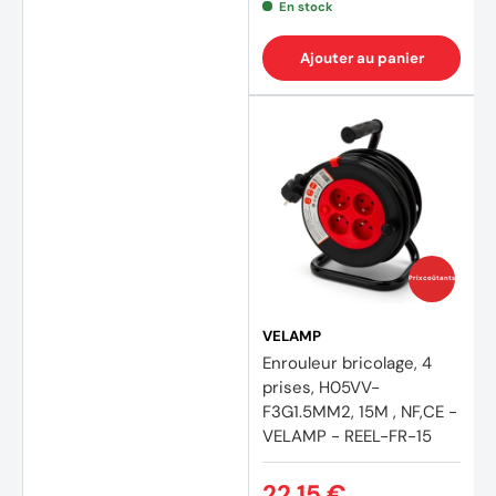
En stock
Ajouter au panier
(1 avis
Prix coûtants
VELAMP
Enrouleur bricolage, 4
prises, H05VV-
F3G1.5MM2, 15M , NF,CE -
VELAMP - REEL-FR-15
22,15 €