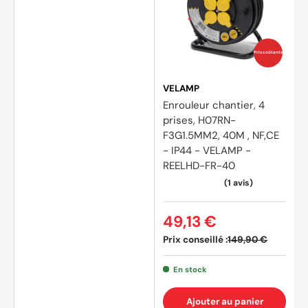
Prix coûtants
VELAMP
Enrouleur chantier, 4
prises, H07RN-
F3G1.5MM2, 40M , NF,CE
- IP44 - VELAMP -
REELHD-FR-40
49,13 €
Prix conseillé :
149,90 €
En stock
Ajouter au panier