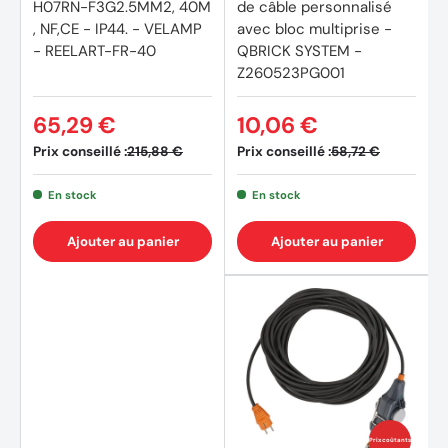
H07RN-F3G2.5MM2, 40M
de câble personnalisé
, NF,CE - IP44. - VELAMP
avec bloc multiprise -
- REELART-FR-40
QBRICK SYSTEM -
Z260523PG001
65,29 €
10,06 €
Prix conseillé :
Prix conseillé :
215,88 €
58,72 €
En stock
En stock
Ajouter au panier
Ajouter au panier
Prix coûtants