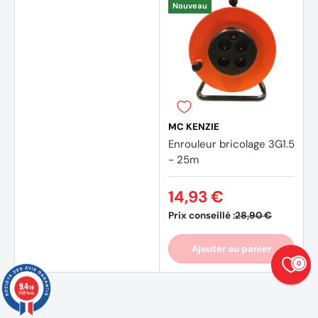
Nouveau
MC KENZIE
Enrouleur bricolage 3G1.5
- 25m
14,93 €
Prix conseillé :
28,90 €
Ajouter au panier
0
9.4
/10
23874 avis