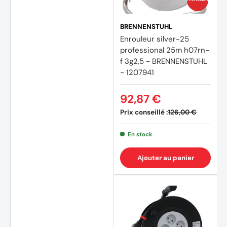
Prix coûtants
BRENNENSTUHL
Enrouleur silver-25
professional 25m h07rn-
f 3g2,5 - BRENNENSTUHL
- 1207941
(1 avis
92,87 €
Prix conseillé :
126,00 €
En stock
Ajouter au panier