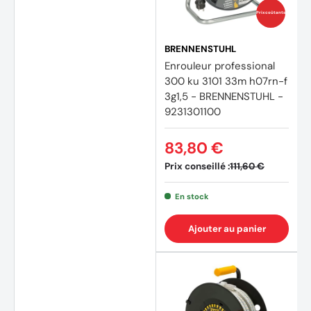
Prix coûtants
BRENNENSTUHL
Enrouleur professional
300 ku 3101 33m h07rn-f
3g1,5 - BRENNENSTUHL -
9231301100
83,80 €
Prix conseillé :
111,60 €
En stock
(2 avi
Ajouter au panier