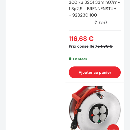
300 ku 3201 33m h07rn-
f 3g2,5 - BRENNENSTUHL
- 9232301100
116,68 €
Prix conseillé :
154,80 €
En stock
Ajouter au panier