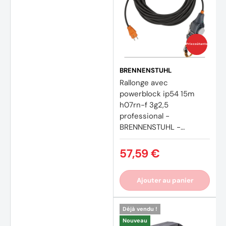
Prix coûtants
BRENNENSTUHL
Rallonge avec
powerblock ip54 15m
h07rn-f 3g2,5
professional -
BRENNENSTUHL -
9162151160
57,59 €
Ajouter au panier
Déjà vendu !
Nouveau