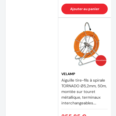
Ajouter au panier
Prix coûtants
VELAMP
Aiguille tire-fils à spirale
TORNADO Ø5,2mm, 50m,
montée sur touret
métallique, terminaux
interchangeables.
Orange TECNID -
VELAMP - STOA5-050