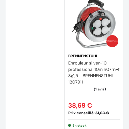
Prix coûtants
BRENNENSTUHL
Enrouleur silver-10
professional 10m h07rn-f
3g1,5 - BRENNENSTUHL -
1207911
38,69 €
Prix conseillé :
51,60 €
En stock