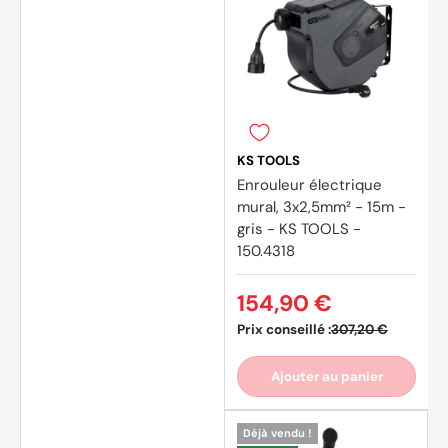
KS TOOLS
Enrouleur électrique
mural, 3x2,5mm² - 15m -
gris - KS TOOLS -
150.4318
154,90 €
Prix conseillé :
307,20 €
Ajouter au panier
Déjà vendu !