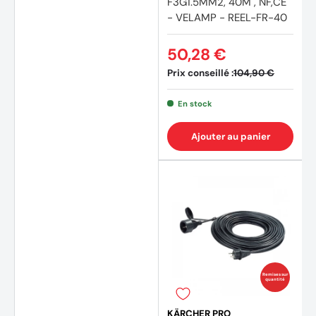
F3G1.5MM2, 40M , NF,CE
- VELAMP - REEL-FR-40
50,28 €
Prix conseillé :
104,90 €
En stock
Ajouter au panier
Remises sur
quantité
KÄRCHER PRO