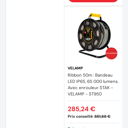
Prix coûtants
(1 avis
VELAMP
Ribbon 50m : Bandeau
LED IP65, 65 000 lumens.
Avec enrouleur STAK -
VELAMP - ST950
285,24 €
Prix conseillé :
551,88 €