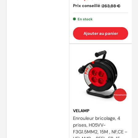
Prix conseillé :
263,88 €
En stock
Ajouter au panier
(1 avis
Prix coûtants
VELAMP
Enrouleur bricolage, 4
prises, H05VV-
F3G1.5MM2, 15M , NF,CE -