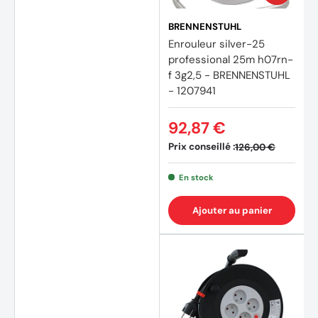
BRENNENSTUHL
Enrouleur silver-25
professional 25m h07rn-
f 3g2,5 - BRENNENSTUHL
- 1207941
92,87 €
Prix conseillé :
126,00 €
En stock
Ajouter au panier