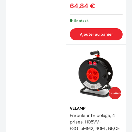
64,84 €
En stock
Ajouter au panier
Prix coûtants
VELAMP
Enrouleur bricolage, 4
prises, H05VV-
F3G1.5MM2, 40M , NF,CE