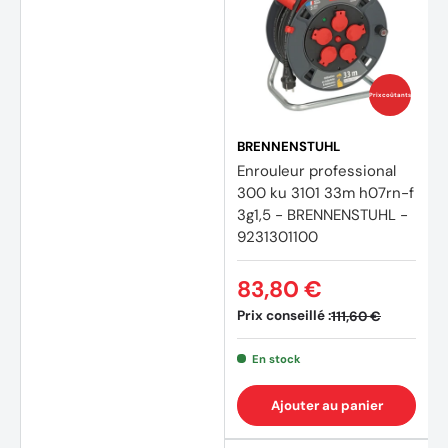
Prix coûtants
BRENNENSTUHL
Enrouleur professional
300 ku 3101 33m h07rn-f
3g1,5 - BRENNENSTUHL -
9231301100
83,80 €
Prix conseillé :
111,60 €
En stock
Ajouter au panier