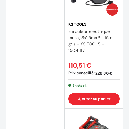
Prix coûtants
KS TOOLS
Enrouleur électrique
mural, 3x1,5mm² - 15m -
gris - KS TOOLS -
150.4317
110,51 €
Prix conseillé :
228,80 €
(2 avi
En stock
Ajouter au panier