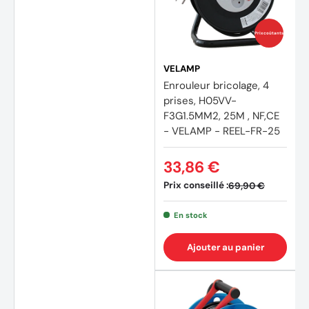
Prix coûtants
VELAMP
Enrouleur bricolage, 4
prises, H05VV-
F3G1.5MM2, 25M , NF,CE
- VELAMP - REEL-FR-25
33,86 €
(1 avis
Prix conseillé :
69,90 €
En stock
Ajouter au panier