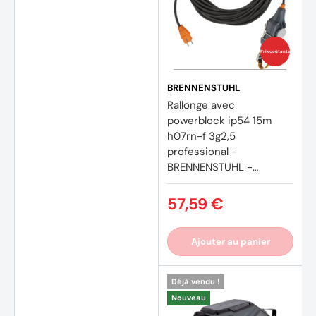
Prix coûtants
BRENNENSTUHL
Rallonge avec
powerblock ip54 15m
h07rn-f 3g2,5
professional -
BRENNENSTUHL -
9162151160
57,59 €
Ajouter au panier
Déjà vendu !
Nouveau