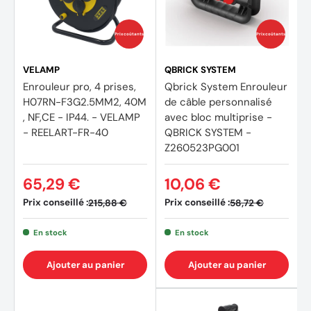
Prix coûtants
Prix coûtants
VELAMP
QBRICK SYSTEM
Enrouleur pro, 4 prises,
Qbrick System Enrouleur
H07RN-F3G2.5MM2, 40M
de câble personnalisé
, NF,CE - IP44. - VELAMP
avec bloc multiprise -
- REELART-FR-40
QBRICK SYSTEM -
Z260523PG001
65,29 €
10,06 €
Prix conseillé :
Prix conseillé :
215,88 €
58,72 €
En stock
En stock
Ajouter au panier
Ajouter au panier