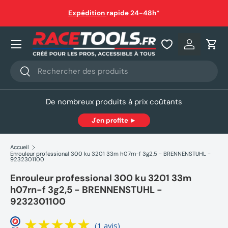
auf
Expédition
rapide 24-48h*
Aller au contenu
Nos produits
Se connec
Pani
Recherche
Rechercher
De nombreux produits à prix coûtants
J'en profite ►
Accueil
Enrouleur professional 300 ku 3201 33m h07rn-f 3g2,5 - BRENNENSTUHL -
9232301100
Enrouleur professional 300 ku 3201 33m
h07rn-f 3g2,5 - BRENNENSTUHL -
9232301100
(1 avis)