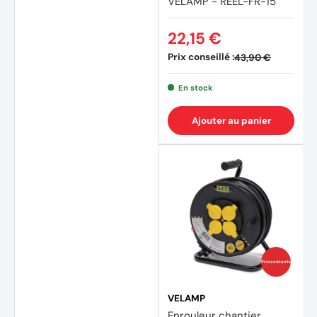
VELAMP - REEL-FR-15
22,15 €
Prix conseillé :
43,90 €
En stock
Ajouter au panier
Prix coûtants
VELAMP
Enrouleur chantier