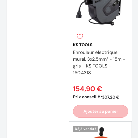
KS TOOLS
Enrouleur électrique
mural, 3x2,5mm² - 15m -
gris - KS TOOLS -
150.4318
154,90 €
Prix conseillé :
307,20 €
Ajouter au panier
Déjà vendu !