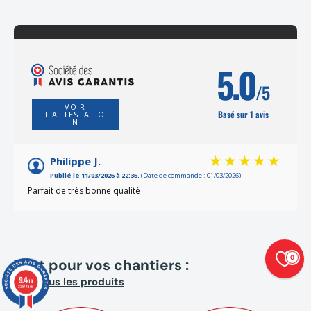
5.0
/5
VOIR
Basé sur 1 avis
L'ATTESTATIO
N
Philippe J.
Publié le 11/03/2026 à 22:36.
(Date de commande : 01/03/2026)
Parfait de très bonne qualité
0
Tout pour vos chantiers :
9.4
Voit tous les produits
/10
23874 avis