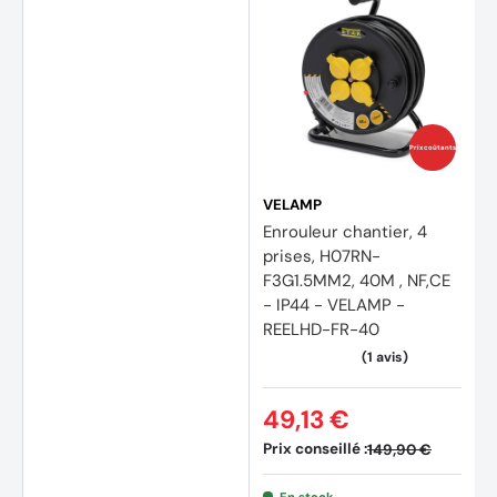
Prix coûtants
VELAMP
Enrouleur chantier, 4
prises, H07RN-
F3G1.5MM2, 40M , NF,CE
- IP44 - VELAMP -
REELHD-FR-40
49,13 €
Prix conseillé :
149,90 €