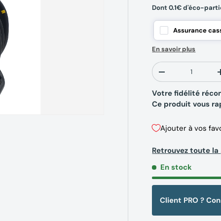
Dont 0.1€ d'éco-part
Assurance cass
En savoir plus
Qté
-
Votre fidélité ré
Ce produit vous r
Ajouter à vos fav
Retrouvez toute l
En stock
Client PRO ? Co