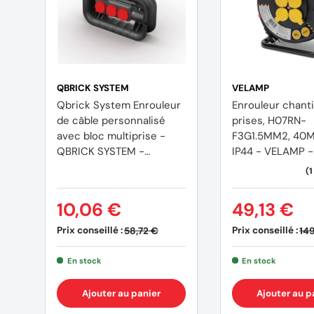
QBRICK SYSTEM
VELAMP
Qbrick System Enrouleur
Enrouleur chanti
de câble personnalisé
prises, H07RN-
avec bloc multiprise -
F3G1.5MM2, 40M , NF,C
QBRICK SYSTEM -
IP44 - VELAMP 
Z260523PG001
FR-40
10,06 €
49,13 €
Prix conseillé :
Prix conseillé :
58,72 €
14
En stock
En stock
Ajouter au panier
Ajouter au p