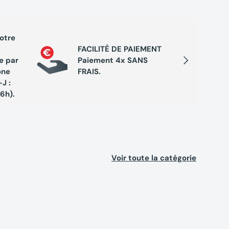
votre
PROGRA
FACILITÉ DE PAIEMENT
Cumule
Suivant
e par
Paiement 4x SANS
chaque 
one
FRAIS.
de réc
J :
exclusi
16h).
Voir toute la catégorie