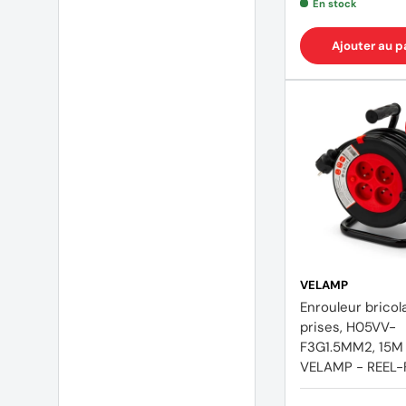
En stock
Ajouter au p
VELAMP
Enrouleur bricol
prises, H05VV-
F3G1.5MM2, 15M ,
VELAMP - REEL-