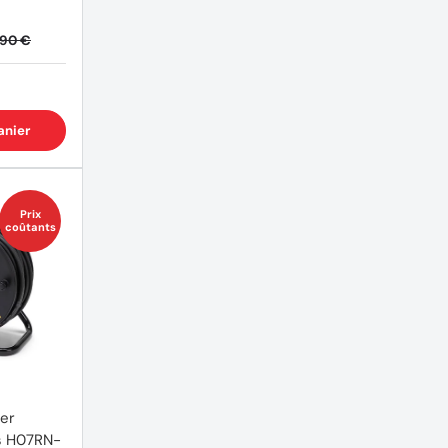
,90 €
anier
Prix
coûtants
er
s H07RN-