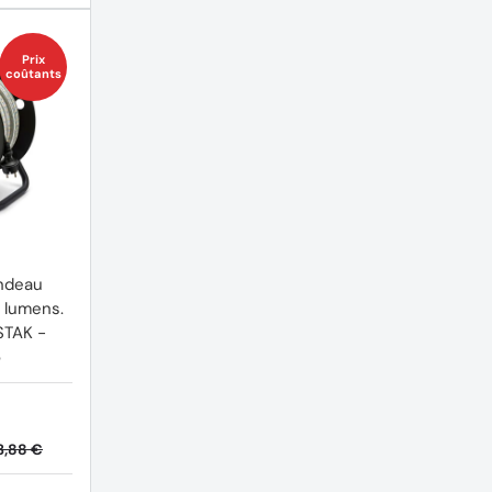
Prix
coûtants
ndeau
(1 avis)
 lumens.
STAK -
5
3,88 €