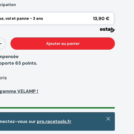
icipation
13,90 €
e, vol et panne - 3 ans
Ajouter au panier
+
compensée
apporte
65
points.
oris
a gamme VELAMP !
Fermer
nnectez-vous sur
pro.racetools.fr