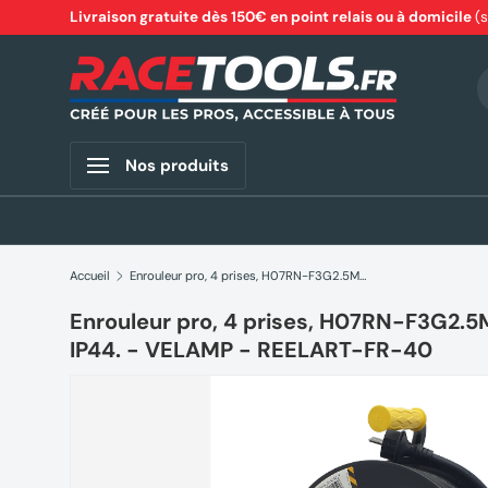
Livraison gratuite dès 150€ en point relais ou à domicile
(
Aller au contenu
R
Nos produits
Accueil
Enrouleur pro, 4 prises, H07RN-F3G2.5MM2, 40M , NF,CE - IP44. - VELAMP - REELART-FR-40
Enrouleur pro, 4 prises, H07RN-F3G2.5
IP44. - VELAMP - REELART-FR-40