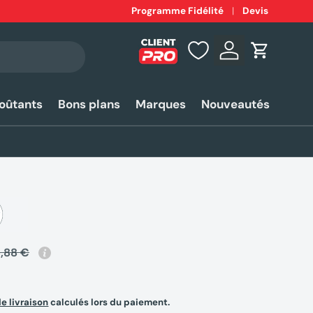
Expédition
Programme Fidélité
rapide 24-48h*
Devis
Se connecter
Panier
coûtants
Bons plans
Marques
Nouveautés
5,88 €
de livraison
calculés lors du paiement.