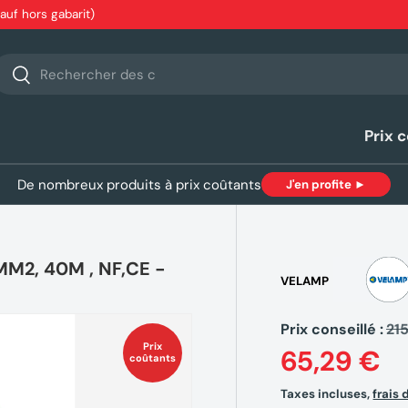
sauf hors gabarit)
echerche
Rechercher
Prix 
De nombreux produits à prix coûtants
J'en profite ►
MM2, 40M , NF,CE -
VELAMP
Prix conseillé :
21
Prix
65,29 €
coûtants
Taxes incluses,
frais 