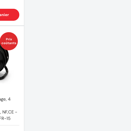
anier
Prix
coûtants
age, 4
 NF,CE -
FR-15