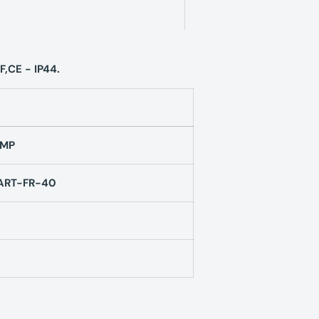
,CE - IP44.
AMP
ART-FR-40