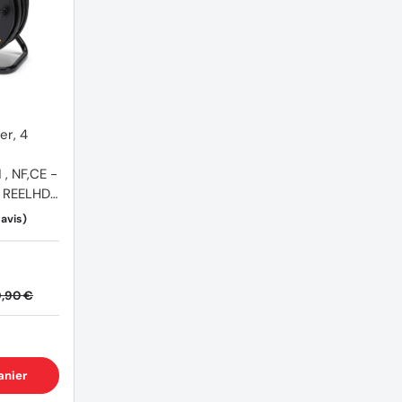
er, 4
E -
- REELHD-
9,90 €
anier