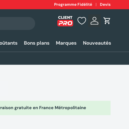
Expédition
Programme Fidélité
rapide 24-48h*
Devis
Se connecter
Panier
coûtants
Bons plans
Marques
Nouveautés
raison gratuite en France Métropolitaine