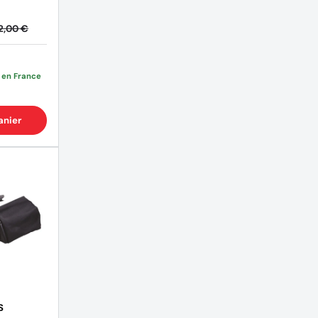
2,00 €
e en France
anier
S