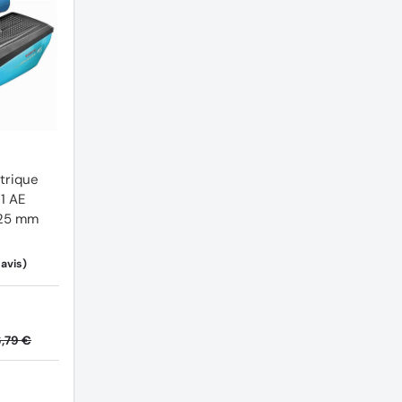
trique
1 AE
125 mm
,79 €