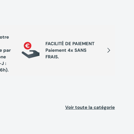
votre
PROGRA
FACILITÉ DE PAIEMENT
Cumule
Suivant
e par
Paiement 4x SANS
chaque 
one
FRAIS.
de réc
J :
exclusi
16h).
Voir toute la catégorie