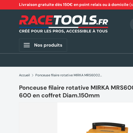
Livraison gratuite dès 150€ en point relais ou à domicile
(
Aller au contenu
R
Nos produits
Accueil
Ponceuse filaire rotative MIRKA MRS6002100CA Deros RS 600 en coffret Diam.150mm
Ponceuse filaire rotative MIRKA MRS6
600 en coffret Diam.150mm