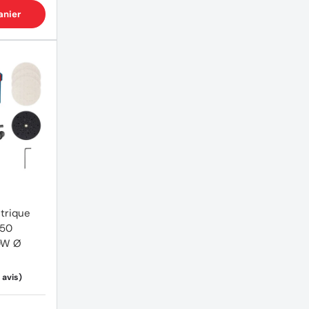
anier
trique
150
0W Ø
(1 avis)