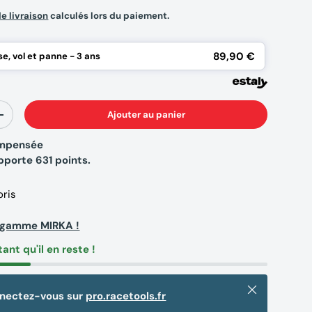
de livraison
calculés lors du paiement.
89,90 €
e, vol et panne - 3 ans
Ajouter au panier
+
compensée
apporte
631
points.
oris
a gamme MIRKA !
tant qu'il en reste !
Fermer
nnectez-vous sur
pro.racetools.fr