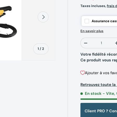
Taxes incluses,
frais 
Suivant
Assurance cass
En savoir plus
Qté
-
de
1
/
2
Votre fidélité ré
Ce produit vous r
Ajouter à vos fav
Retrouvez toute l
erie
En stock
- Vite, 
Client PRO ? Co