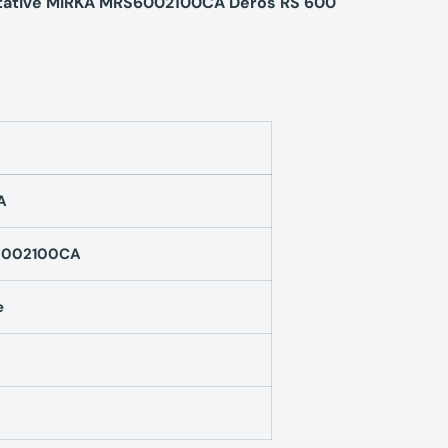
rotative MIRKA MRS6002100CA Deros RS 600
A
6002100CA
e