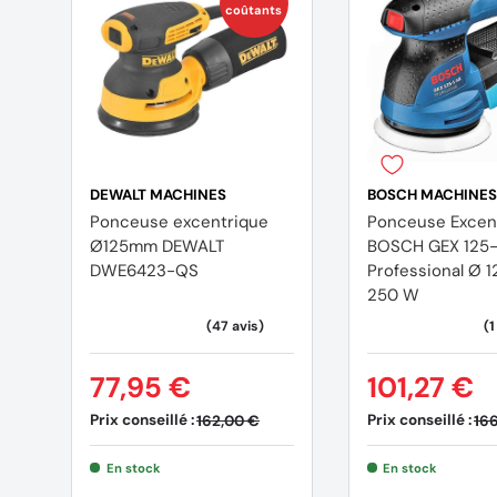
coûtants
DEWALT MACHINES
BOSCH MACHINES
Ponceuse excentrique
Ponceuse Excen
Ø125mm DEWALT
BOSCH GEX 125-
DWE6423-QS
Professional Ø 
250 W
77,95 €
101,27 €
Prix conseillé :
Prix conseillé :
162,00 €
166
En stock
En stock