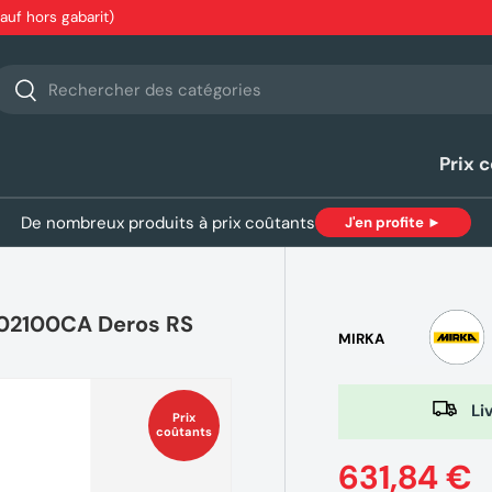
sauf hors gabarit)
echerche
Rechercher
Prix 
De nombreux produits à prix coûtants
J'en profite ►
002100CA Deros RS
MIRKA
Liv
Prix
coûtants
631,84 €