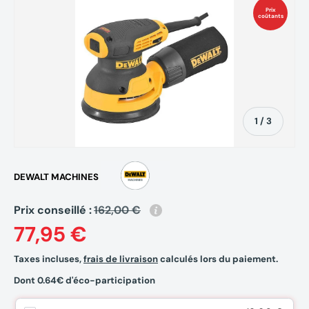
Prix
coûtants
de
1
/
3
DEWALT MACHINES
Prix conseillé :
162,00 €
77,95 €
Taxes incluses,
frais de livraison
calculés lors du paiement.
Dont 0.64€ d'éco-participation