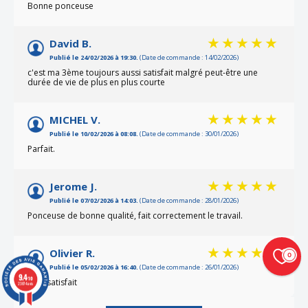
Bonne ponceuse
David B.
Publié le 24/02/2026 à 19:30.
(Date de commande : 14/02/2026)
c'est ma 3ème toujours aussi satisfait malgré peut-être une
durée de vie de plus en plus courte
MICHEL V.
Publié le 10/02/2026 à 08:08.
(Date de commande : 30/01/2026)
Parfait.
Jerome J.
Publié le 07/02/2026 à 14:03.
(Date de commande : 28/01/2026)
Ponceuse de bonne qualité, fait correctement le travail.
Olivier R.
0
Publié le 05/02/2026 à 16:40.
(Date de commande : 26/01/2026)
9.4
/10
Très satisfait
23874 avis