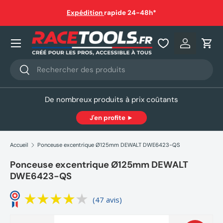
auf
Expédition
rapide 24-48h*
Aller au contenu
Nos produits
Se connec
Pani
Recherche
Rechercher
De nombreux produits à prix coûtants
J'en profite ►
Accueil
Ponceuse excentrique Ø125mm DEWALT DWE6423-QS
Ponceuse excentrique Ø125mm DEWALT
DWE6423-QS
(47 avis)