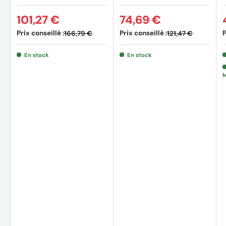
101,27 €
74,69 €
Prix conseillé :
Prix conseillé :
P
166,79 €
121,47 €
Accessoires
En stock
En stock
1X Sac à poussières textile
M