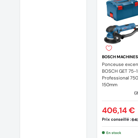
Produit livré avec :
Plateau abrasif “multi-hole” avec fixation auto-agr
Clé plate
BOSCH MACHINES
Ponceuse excen
BOSCH GET 75-
Professional 75
150mm
(47 avis)
406,14 €
Prix conseillé :
64
En stock