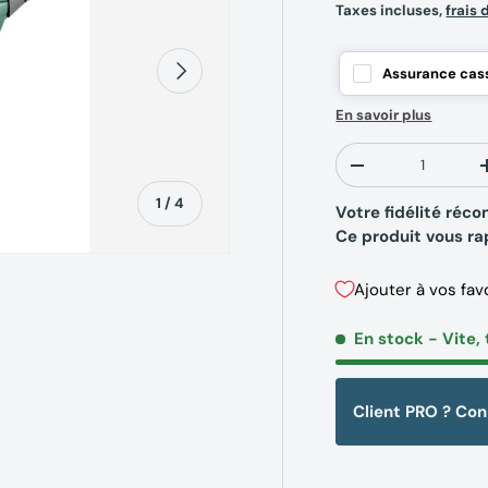
Taxes incluses,
frais 
Suivant
Assurance cass
En savoir plus
Qté
-
de
1
/
4
Votre fidélité ré
Ce produit vous r
Ajouter à vos fav
En stock
- Vite, 
erie
la vue de galerie
’image 4 dans la vue de galerie
Client PRO ? Co