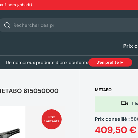
sauf hors gabarit)
echerche
Rechercher
Prix 
De nombreux produits à prix coûtants
J'en profite ►
L METABO 615050000
METABO
Liv
Prix
Prix conseillé :
58
coûtants
409,50 €