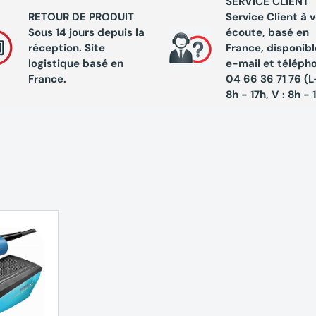
SERVICE CLIENT
RETOUR DE PRODUIT
Service Client à 
iques Ponceuse
Sous 14 jours depuis la
écoute, basé en
réception. Site
France, disponibl
0 BL METABO
logistique basé en
e-mail
et téléph
France.
04 66 36 71 76 (L-
 mm
8h - 17h, V : 8h - 
000 tr/min