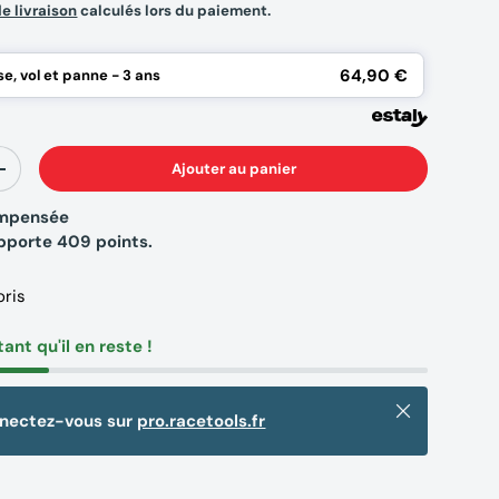
de livraison
calculés lors du paiement.
64,90 €
e, vol et panne - 3 ans
Ajouter au panier
+
compensée
apporte
409
points.
oris
tant qu'il en reste !
Fermer
nnectez-vous sur
pro.racetools.fr