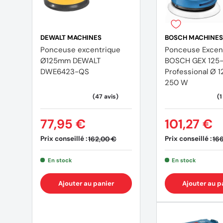
Longueur de câble : 4.3 m
DEWALT MACHINES
BOSCH MACHINES
Vibration
Ponceuse excentrique
Ponceuse Excen
Ø125mm DEWALT
BOSCH GEX 125-
Poncer des surfaces : 3.4 m/s²
DWE6423-QS
Professional Ø 
250 W
Émission acoustique
77,95 €
101,27 €
Niveau sonore : 71 dB(A)
Prix conseillé :
Prix conseillé :
162,00 €
166
Niveau de puissance acoustique (LwA) : 82 dB(A)
En stock
En stock
Incertitude de mesure K : 2 dB(A)
Ajouter au panier
Ajouter au p
Accessoires