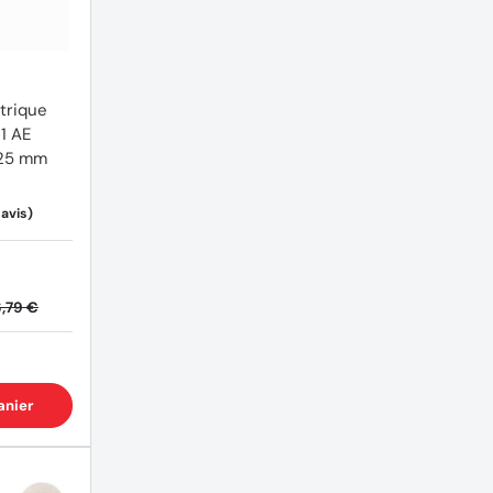
trique
1 AE
125 mm
,79 €
anier