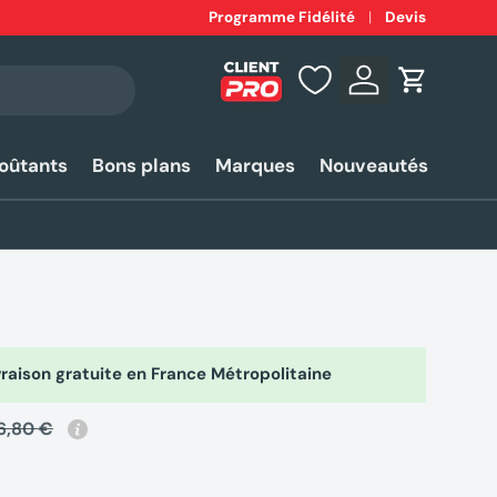
Expédition
Programme Fidélité
rapide 24-48h*
Devis
Se connecter
Panier
coûtants
Bons plans
Marques
Nouveautés
raison gratuite en France Métropolitaine
6,80 €