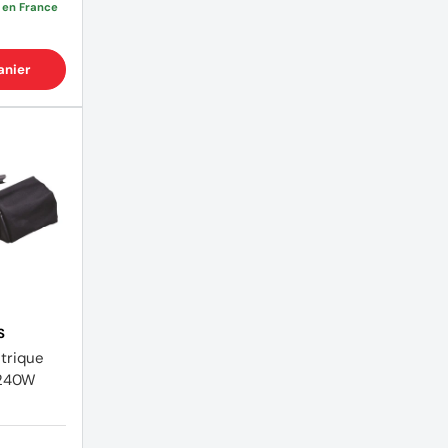
e en France
anier
S
trique
240W