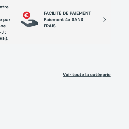
votre
PROGRA
FACILITÉ DE PAIEMENT
Cumule
Suivant
e par
Paiement 4x SANS
chaque 
one
FRAIS.
de réc
J :
exclusi
16h).
Voir toute la catégorie