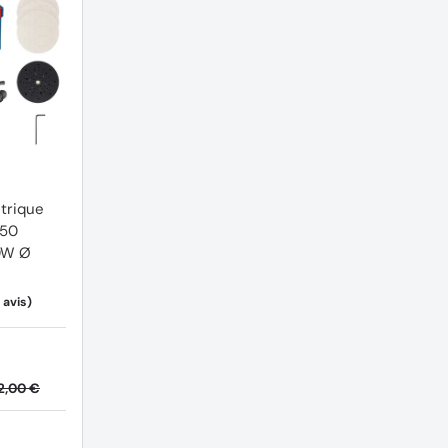
ippante
trique
150
0W Ø
(1 avis)
2,00 €