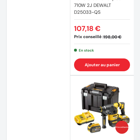
710W 2J DEWALT
D25033-QS
107,18 €
Prix conseillé :
198,00 €
En stock
Ajouter au panier
(11 avi
Prix coûtants