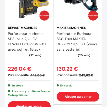
1 poignée de perçage complète (191D07-2)
1 coffret Mak-Pac (821550-0)
Prix coûtants
Prix coûtants
1 moulage Mak-Pac (839245-1)
DEWALT MACHINES
MAKITA MACHINES
Perforateur burineur
Perforateur Burineur
SDS-plus 2,1J 18V
SDS-Plus MAKITA
DEWALT DCH273NT-XJ
DHR202Z 18V LXT (vendu
avec coffret Tstack
sans batterie)
226,04 €
130,22 €
Prix conseillé :
Prix conseillé :
442,80 €
249,62 €
En stock
En stock
Livraison gratuite en France
Métropolitaine
Ajouter au panier
Ajouter au panier