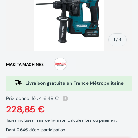
de
1
/
4
MAKITA MACHINES
Livraison gratuite en France Métropolitaine
Prix conseillé :
416,48 €
228,85 €
Taxes incluses,
frais de livraison
calculés lors du paiement.
Dont 0.64€ d'éco-participation