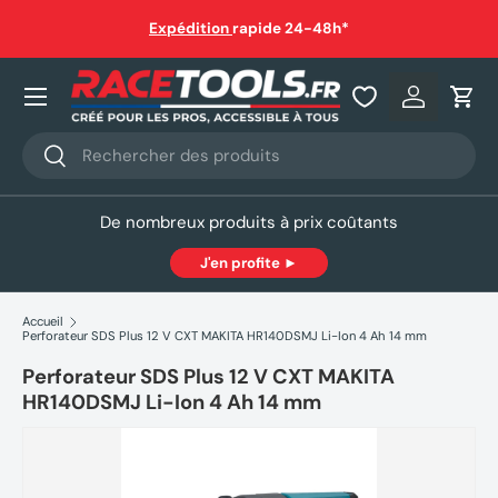
ison gratuite dès 150€ en point relais ou à domicile
(sauf
gabarit)
Aller au contenu
Nos produits
Se connec
Pani
Recherche
Rechercher
De nombreux produits à prix coûtants
J'en profite ►
Accueil
Perforateur SDS Plus 12 V CXT MAKITA HR140DSMJ Li-Ion 4 Ah 14 mm
Perforateur SDS Plus 12 V CXT MAKITA
HR140DSMJ Li-Ion 4 Ah 14 mm