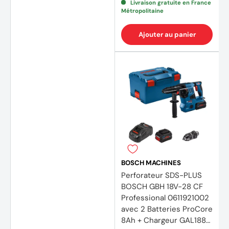
Livraison gratuite en France
(22 avis)
(20 av
Métropolitaine
Ajouter au panier
BOSCH MACHINES
Perforateur SDS-PLUS
BOSCH GBH 18V-28 CF
Professional 0611921002
avec 2 Batteries ProCore
8Ah + Chargeur GAL1880