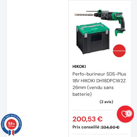
(3 avi
Prix coûtants
HIKOKI
Perfo-burineur SDS-Plus
18V HIKOKI DH18DPCW2Z
26mm (vendu sans
batterie)
0
200,53 €
9.4
/10
Prix conseillé :
334,80 €
23874 avis