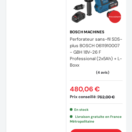
Prix coûtants
BOSCH MACHINES
Perforateur sans-fil SDS-
plus BOSCH 0611910007
- GBH 18V-26 F
Professional (2x5Ah) + L-
Boxx
480,06 €
(3 avi
Prix conseillé :
762,00 €
En stock
Livraison gratuite en France
Métropolitaine