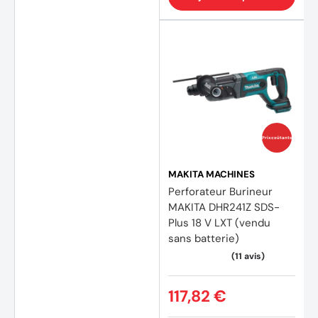
Prix coûtants
MAKITA MACHINES
Perforateur Burineur
MAKITA DHR241Z SDS-
Plus 18 V LXT (vendu
(10 av
sans batterie)
117,82 €