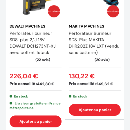
Énergie de frappe : 3,2 J (EPTA 05)
Prix coûtants
Prix coûtants
Niveau de puissance sonore : NC
DEWALT MACHINES
MAKITA MACHINES
Niveau de pression acoustique : 90,4 dB(A)
Perforateur burineur
Perforateur Burineur
SDS-plus 2,1J 18V
SDS-Plus MAKITA
Émission vibrations perfo-burinage : 13,8 m/s²
DEWALT DCH273NT-XJ
DHR202Z 18V LXT (vendu
Émission vibrations piquage : 9,9 m/s²
avec coffret Tstack
sans batterie)
Dimensions (L x l x h) : 356 x 91 x 232 mm
226,04 €
130,22 €
Poids : 3,1 kg
Prix conseillé :
Prix conseillé :
442,80 €
249,62 €
Accessoires
En stock
En stock
Livraison gratuite en France
Métropolitaine
Ajouter au panier
Produit livré en HitCase III avec une poignée latérale et
une jauge de profondeur
Ajouter au panier
Sans batterie ni chargeur