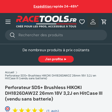
auf
Expédition
rapide 24-48h*
Aller au contenu
Nos produits
Se connec
Pani
Recherche
Rechercher
De nombreux produits à prix coûtants
J'en profite ►
Accueil
Perforateur SDS+ Brushless HIKOKI DH1826DAW2Z 26mm 18V 3,2J en
HitCase III (vendu sans batterie)
Perforateur SDS+ Brushless HIKOKI
DH1826DAW2Z 26mm 18V 3,2J en HitCase III
(vendu sans batterie)
(1 avis)