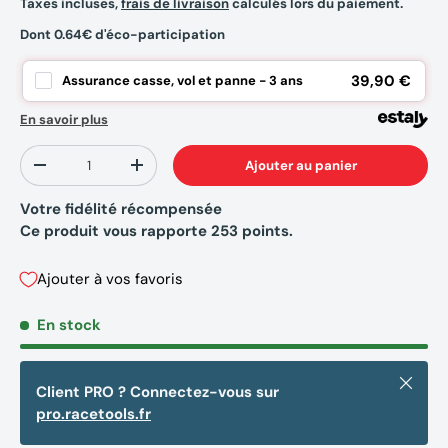
Taxes incluses,
frais de livraison
calculés lors du paiement.
Dont 0.64€ d'éco-participation
39,90 €
Assurance casse, vol et panne - 3 ans
En savoir plus
Qté
Ajouter au panier
-
+
Votre fidélité récompensée
Ce produit vous rapporte
253
points.
Ajouter à vos favoris
En stock
Fermer
Client PRO ? Connectez-vous sur
pro.racetools.fr