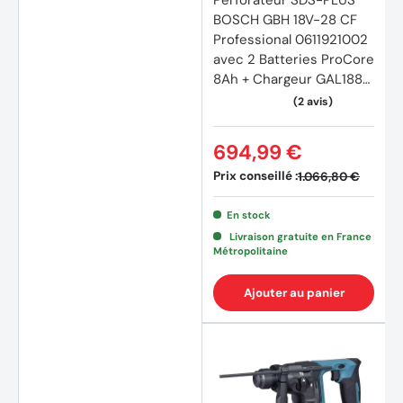
Perforateur SDS-PLUS
BOSCH GBH 18V-28 CF
Professional 0611921002
avec 2 Batteries ProCore
8Ah + Chargeur GAL1880
CV en L-BOXX
694,99 €
Prix conseillé :
1.066,80 €
En stock
Livraison gratuite en France
Métropolitaine
Ajouter au panier