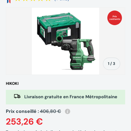
Prix
coûtants
de
1
/
3
HIKOKI
Livraison gratuite en France Métropolitaine
Prix conseillé :
406,80 €
253,26 €