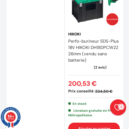
Prix coûtants
HIKOKI
Perfo-burineur SDS-Plus
18V HIKOKI DH18DPCW2Z
26mm (vendu sans
batterie)
200,53 €
Prix conseillé :
334,80 €
En stock
0
Livraison gratuite en France
Métropolitaine
9.4
/10
23874 avis
Ajouter au panier