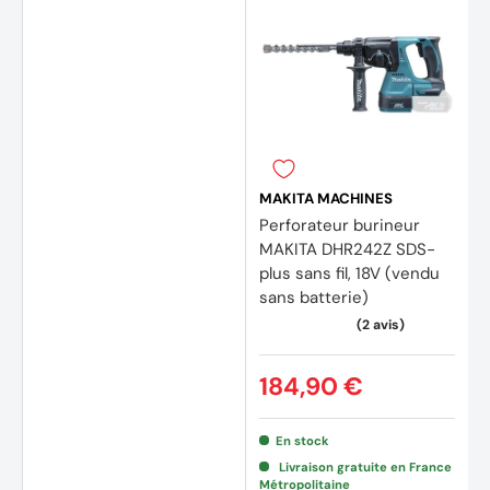
MAKITA MACHINES
Perforateur burineur
MAKITA DHR242Z SDS-
plus sans fil, 18V (vendu
sans batterie)
184,90 €
En stock
Livraison gratuite en France
(22 avis)
(20 av
Métropolitaine