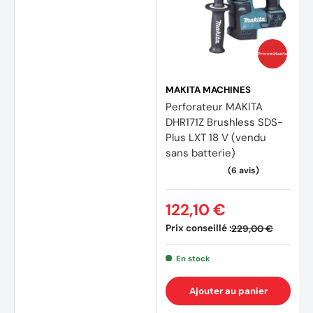
(10 av
Prix coûtants
MAKITA MACHINES
Perforateur MAKITA
DHR171Z Brushless SDS-
Plus LXT 18 V (vendu
sans batterie)
122,10 €
Prix conseillé :
229,00 €
En stock
Ajouter au panier