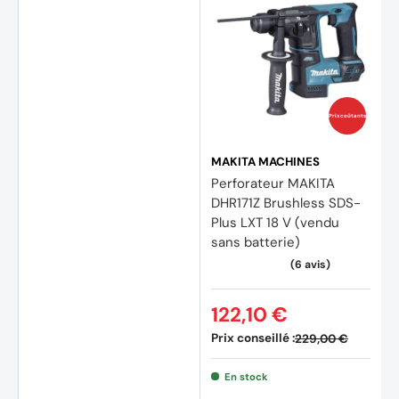
(2 avi
Prix coûtants
MAKITA MACHINES
Perforateur MAKITA
DHR171Z Brushless SDS-
Plus LXT 18 V (vendu
sans batterie)
122,10 €
Prix conseillé :
229,00 €
En stock