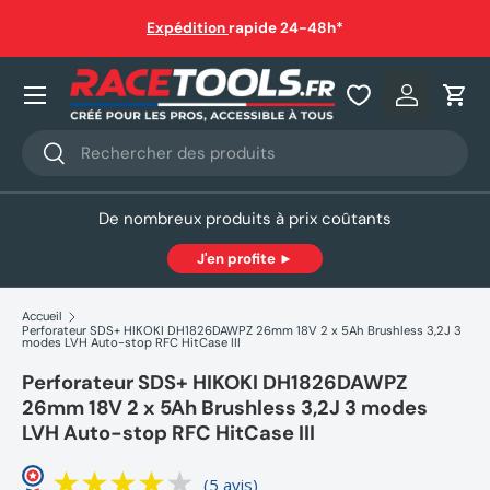
auf
Expédition
rapide 24-48h*
Aller au contenu
Nos produits
Se connec
Pani
Recherche
Rechercher
De nombreux produits à prix coûtants
J'en profite ►
Accueil
Perforateur SDS+ HIKOKI DH1826DAWPZ 26mm 18V 2 x 5Ah Brushless 3,2J 3
modes LVH Auto-stop RFC HitCase III
Perforateur SDS+ HIKOKI DH1826DAWPZ
26mm 18V 2 x 5Ah Brushless 3,2J 3 modes
LVH Auto-stop RFC HitCase III
(5 avis)