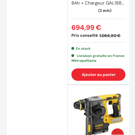
8Ah + Chargeur GAL1880
CV en L-BOXX
694,99 €
Prix conseillé :
1.066,80 €
En stock
Livraison gratuite en France
Métropolitaine
Ajouter au panier
(2 avi
Prix coûtants