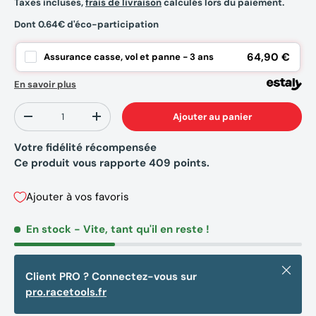
Taxes incluses,
frais de livraison
calculés lors du paiement.
Dont 0.64€ d'éco-participation
64,90 €
Assurance casse, vol et panne - 3 ans
En savoir plus
Qté
Ajouter au panier
-
+
Votre fidélité récompensée
Ce produit vous rapporte
409
points.
Ajouter à vos favoris
En stock
- Vite, tant qu'il en reste !
Fermer
Client PRO ? Connectez-vous sur
pro.racetools.fr