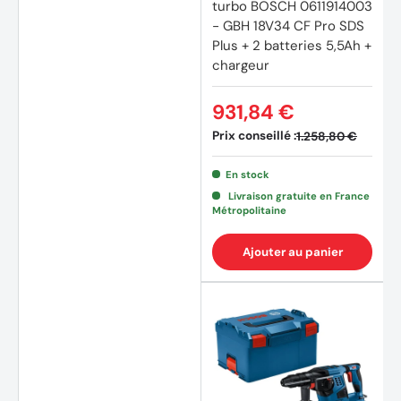
turbo BOSCH 0611914003
- GBH 18V34 CF Pro SDS
Plus + 2 batteries 5,5Ah +
chargeur
931,84 €
Prix conseillé :
1.258,80 €
En stock
Livraison gratuite en France
Métropolitaine
Ajouter au panier
(3 avi