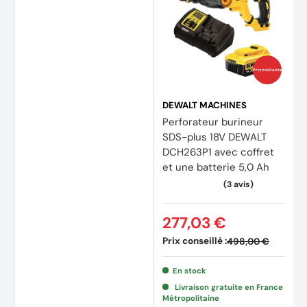
Prix coûtants
DEWALT MACHINES
Perforateur burineur
SDS-plus 18V DEWALT
(2 avi
DCH263P1 avec coffret
et une batterie 5,0 Ah
277,03 €
Prix conseillé :
498,00 €
En stock
Livraison gratuite en France
Métropolitaine