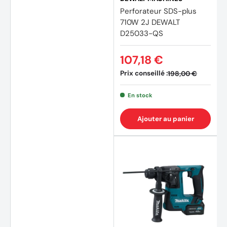
Perforateur SDS-plus
710W 2J DEWALT
D25033-QS
107,18 €
Prix conseillé :
198,00 €
En stock
Ajouter au panier
(11 avi