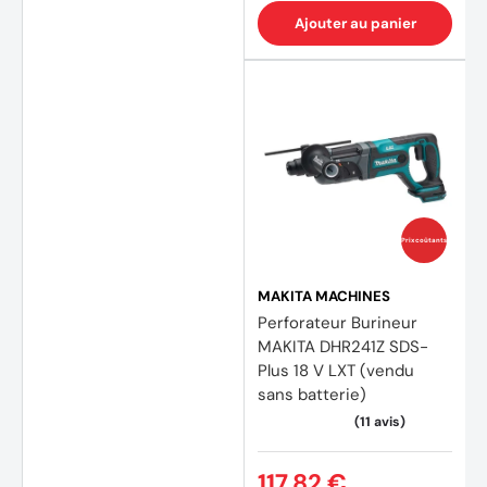
Ajouter au panier
Prix coûtants
MAKITA MACHINES
Perforateur Burineur
MAKITA DHR241Z SDS-
Plus 18 V LXT (vendu
(10 av
sans batterie)
117,82 €