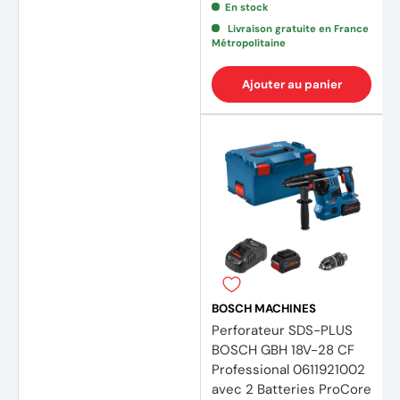
En stock
Livraison gratuite en France
Métropolitaine
(22 avis)
(20 av
Ajouter au panier
BOSCH MACHINES
Perforateur SDS-PLUS
BOSCH GBH 18V-28 CF
Professional 0611921002
avec 2 Batteries ProCore