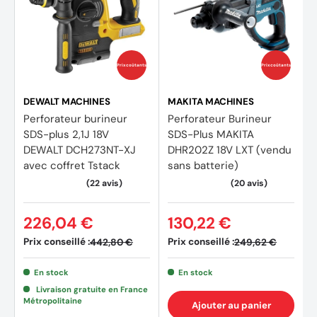
Poids net (kg): 3,7 kg
Dimensions (mm): 356 x 91 x 232 mm
Prix coûtants
Prix coûtants
Accessoires inclus
DEWALT MACHINES
MAKITA MACHINES
Perforateur burineur
Perforateur Burineur
2 Batterie BSL1850MA
SDS-plus 2,1J 18V
SDS-Plus MAKITA
DEWALT DCH273NT-XJ
DHR202Z 18V LXT (vendu
1 Chargeur
avec coffret Tstack
sans batterie)
Coffret Hit Case
226,04 €
130,22 €
Prix conseillé :
Prix conseillé :
442,80 €
249,62 €
En stock
En stock
Livraison gratuite en France
Métropolitaine
Ajouter au panier