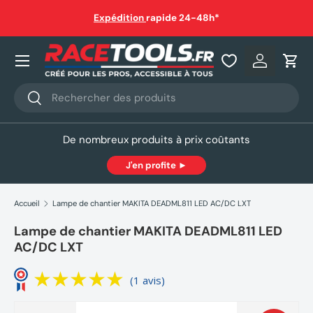
auf
Expédition
rapide 24-48h*
Aller au contenu
Nos produits
Se connec
Pani
Recherche
Rechercher
De nombreux produits à prix coûtants
J'en profite ►
Accueil
Lampe de chantier MAKITA DEADML811 LED AC/DC LXT
Lampe de chantier MAKITA DEADML811 LED
AC/DC LXT
(1 avis)