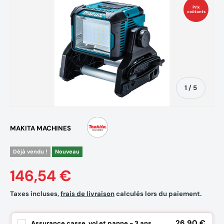
Prix
coûtants
de
1
/
5
MAKITA MACHINES
Déjà vendu !
Nouveau
146,54 €
Taxes incluses,
frais de livraison
calculés lors du paiement.
26,90 €
Assurance casse, vol et panne - 3 ans