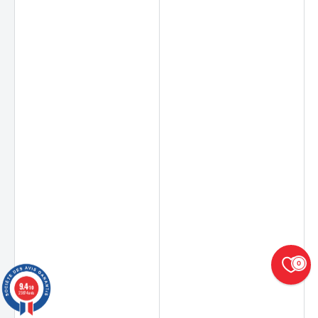
0
9.4
/10
23874 avis