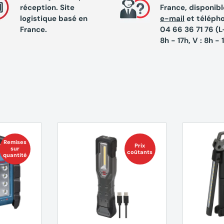
réception. Site
France, disponibl
logistique basé en
e-mail
et téléph
France.
04 66 36 71 76 (L-
8h - 17h, V : 8h - 
Remises
Prix
sur
coûtants
quantité