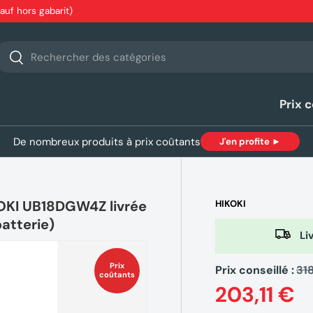
sauf hors gabarit)
echerche
Rechercher
Prix 
De nombreux produits à prix coûtants
J'en profite ►
OKI UB18DGW4Z livrée
HIKOKI
atterie)
Liv
Prix
Prix conseillé :
31
coûtants
203,11 €