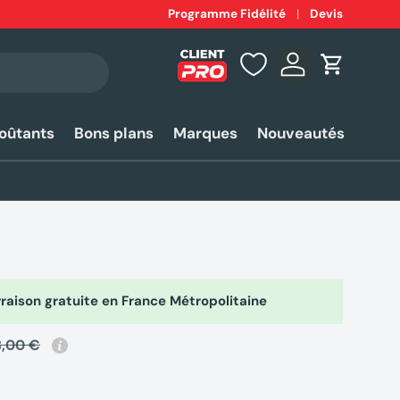
Expédition
Programme Fidélité
rapide 24-48h*
Devis
Se connecter
Panier
coûtants
Bons plans
Marques
Nouveautés
raison gratuite en France Métropolitaine
8,00 €