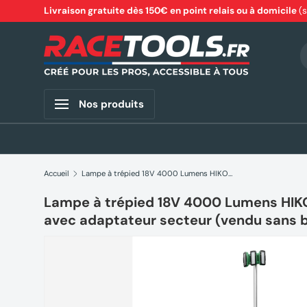
Livraison gratuite dès 150€ en point relais ou à domicile
(
Aller au contenu
R
Nos produits
Accueil
Lampe à trépied 18V 4000 Lumens HIKOKI UB18DGW4Z livrée avec adaptateur secteur (vendu sans batterie)
Lampe à trépied 18V 4000 Lumens HIK
avec adaptateur secteur (vendu sans b