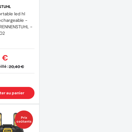
STUHL
table led hl
echargeable -
BRENNENSTUHL -
002
0 €
llé :
20,40 €
ter au panier
Prix
coûtants