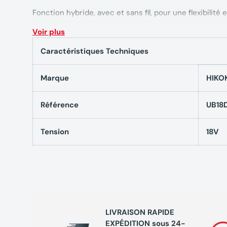
Fonction hybride, avec et sans fil, pour une flexibilité e
Voir plus
Caractéristiques techni
Caractéristiques Techniques
18V 4000 Lumens HIKOK
Marque
HIKO
avec adaptateur secteur
Référence
UB18
Puissance : 18 V
Tension
18V
Source lumineuse : LED
Couleur lumière : 5000 K (blanche)
Indice de rendu des couleurs : >80 (aspect naturel)
Luminosité :
LIVRAISON RAPIDE
EXPÉDITION sous 24-
Puissance Minimale : 1000 Lumens