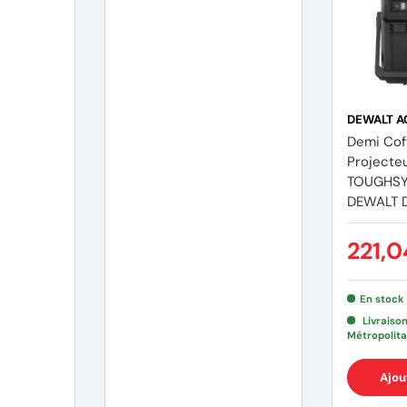
DEWALT A
Demi Cof
Projecte
TOUGHSY
DEWALT 
(1 avis)
221,0
En stock
Livraiso
Métropolita
Ajou