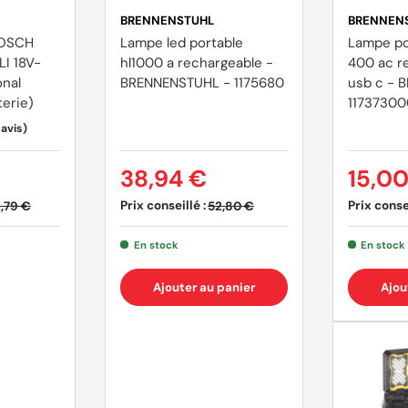
BRENNENSTUHL
BRENNEN
BOSCH
Lampe led portable
Lampe por
m ; Rétractée 222 x 210 x 1 035 mm
I 18V-
hl1000 a rechargeable -
400 ac r
onal
BRENNENSTUHL - 1175680
usb c - 
erie)
1173730
38,94 €
15,0
Prix conseillé :
Prix consei
,79 €
52,80 €
En stock
En stock
Ajouter au panier
Ajou