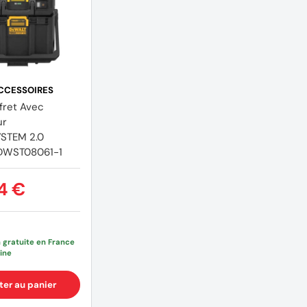
CCESSOIRES
fret Avec
ur
STEM 2.0
DWST08061-1
4 €
n gratuite en France
ine
ter au panier