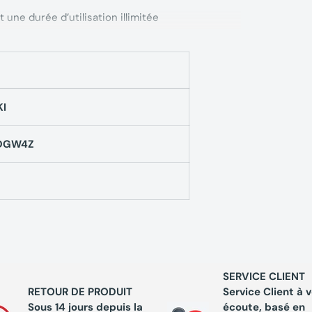
t une durée d’utilisation illimitée
ques Lampe à trépied
I UB18DGW4Z livrée
KI
DGW4Z
SERVICE CLIENT
RETOUR DE PRODUIT
Service Client à 
Sous 14 jours depuis la
écoute, basé en