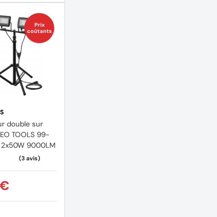
Prix
coûtants
S
ur double sur
NEO TOOLS 99-
 2x50W 9000LM
 €