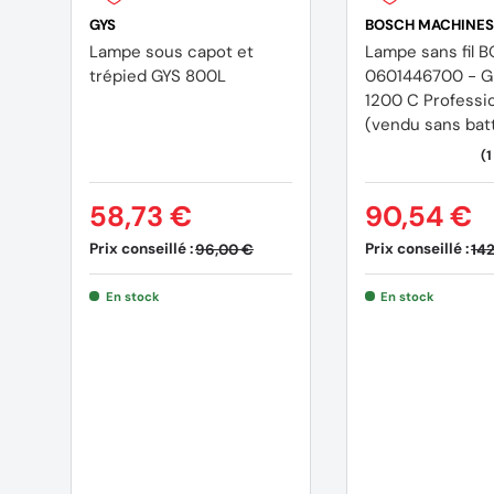
Angle ajustable : 360°
GYS
BOSCH MACHINES
Lampe sous capot et
Lampe sans fil 
Dimensions (L x H x L) : Déployée 630 x 720 x 2 150 m
trépied GYS 800L
0601446700 - GL
1200 C Professi
Poids (avec BSL1850MA) : 8,8 kg
(vendu sans batt
Accessoires
58,73 €
90,54 €
Prix conseillé :
Prix conseillé :
96,00 €
142
Produit livré avec un adaptateur secteur
Sans batterie ni chargeur
En stock
En stock