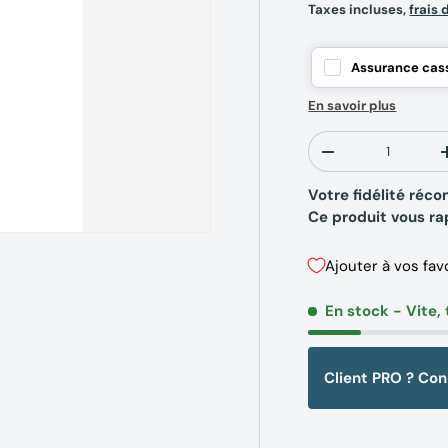
Taxes incluses,
frais 
Assurance cass
En savoir plus
Qté
-
Votre fidélité ré
Ce produit vous r
Ajouter à vos fav
En stock
- Vite, 
Client PRO ? Co