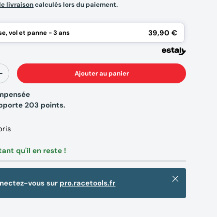
de livraison
calculés lors du paiement.
39,90 €
e, vol et panne - 3 ans
Ajouter au panier
+
compensée
apporte
203
points.
oris
tant qu'il en reste !
Fermer
nnectez-vous sur
pro.racetools.fr