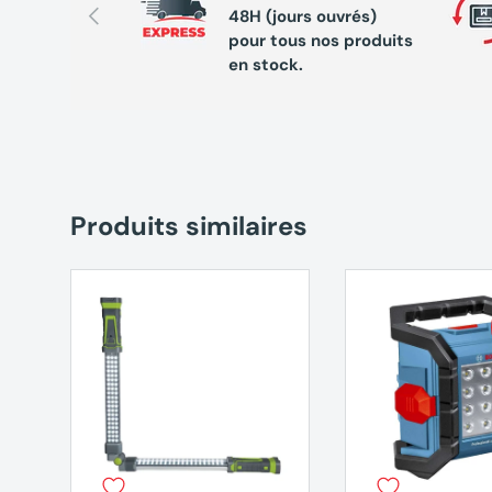
Précédent
48H (jours ouvrés)
Puissance Moyenne : 2000 Lumens
pour tous nos produits
en stock.
Puissance Haute : 3000 Lumens
Puissance Maximale : 4000 Lumens
Autonomie avec Batterie 5 Ah :
Puissance Minimale : 10h30
Produits similaires
Puissance Maximale : 2h30
Autonomie avec Batterie 8 Ah :
Puissance Minimale : 17h
Puissance Maximale : 4h
Indice de protection : IP IP55
Adaptateur secteur : Oui