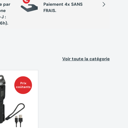
Suivant
e par
Paiement 4x SANS
chaque 
one
FRAIS.
de réc
J :
exclusi
16h).
Voir toute la catégorie
Prix
coûtants