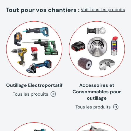
(250 et 800 lumens)
Tout pour vos chantiers :
Voit tous les produits
Accessoires
1X Lampe de travail Gys pliable sur trépied rechargeable
1X Cordon extensible et flexible
Outillage Electroportatif
Accessoires et
Consommables pour
Tous les produits
outillage
Tous les produits