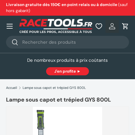
Livraison gratuite dès 150€ en point relais ou à domicile
(sauf
hors gabarit)
Aller au contenu
Nos produits
Se connec
Pani
Recherche
Rechercher
De nombreux produits à prix coûtants
J'en profite ►
Accueil
Lampe sous capot et trépied GYS 800L
Lampe sous capot et trépied GYS 800L