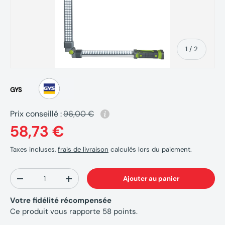
de
1
/
2
GYS
Prix conseillé :
96,00 €
58,73 €
Taxes incluses,
frais de livraison
calculés lors du paiement.
Qté
Ajouter au panier
-
+
Votre fidélité récompensée
Ce produit vous rapporte
58
points.