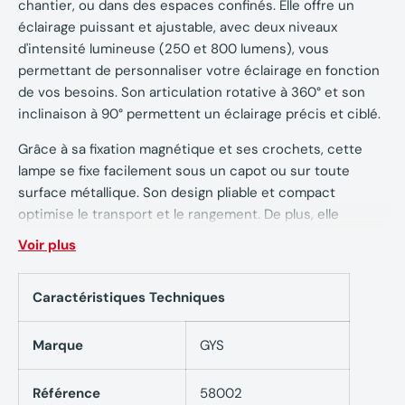
chantier, ou dans des espaces confinés. Elle offre un
éclairage puissant et ajustable, avec deux niveaux
d'intensité lumineuse (250 et 800 lumens), vous
permettant de personnaliser votre éclairage en fonction
de vos besoins. Son articulation rotative à 360° et son
inclinaison à 90° permettent un éclairage précis et ciblé.
Grâce à sa fixation magnétique et ses crochets, cette
lampe se fixe facilement sous un capot ou sur toute
surface métallique. Son design pliable et compact
optimise le transport et le rangement. De plus, elle
dispose d'une autonomie impressionnante de 6 heures
Voir plus
en mode faible intensité et de 3 heures en mode forte
intensité, assurant ainsi une longue durée d'utilisation
Caractéristiques Techniques
lors de vos interventions.
Marque
GYS
Caractéristiques techniques
Référence
58002