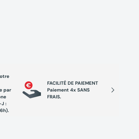
votre
PROGRA
FACILITÉ DE PAIEMENT
Cumule
Suivant
e par
Paiement 4x SANS
chaque 
one
FRAIS.
de réc
J :
exclusi
16h).