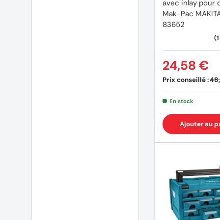
avec inlay pour 
Mak-Pac MAKITA
(4 avis)
83652
24,58 €
Prix conseillé :
48
En stock
Ajouter au p