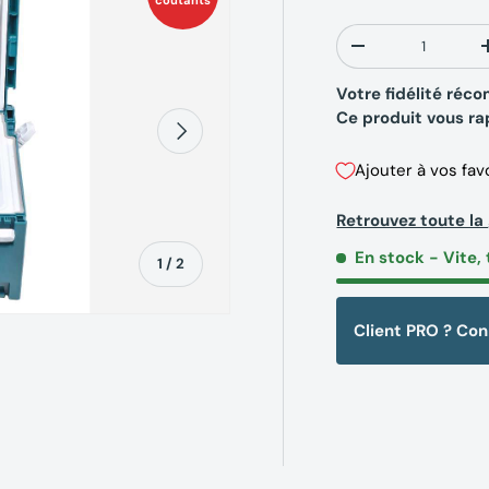
coûtants
Qté
-
Votre fidélité ré
Ce produit vous r
Suivant
Ajouter à vos fav
Retrouvez toute 
En stock
- Vite, 
de
1
/
2
Client PRO ? Co
erie