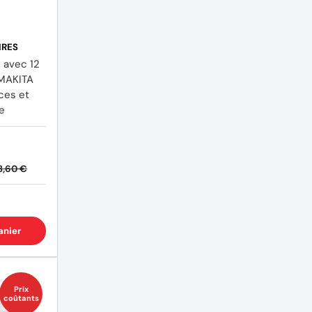
IRES
 avec 12
 MAKITA
ces et
re
3,60 €
(1 avis)
anier
Prix
coûtants