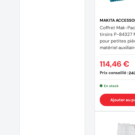
MAKITA ACCESSO
Coffret Mak-Pac
tiroirs P-84327
pour petites piè
matériel auxiliai
114,46 €
Prix conseillé :
24
En stock
Ajouter au p