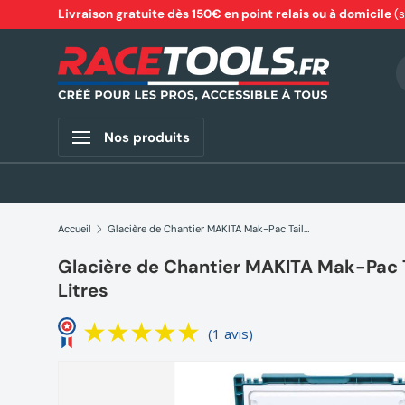
Livraison gratuite dès 150€ en point relais ou à domicile
(
Aller au contenu
R
Nos produits
Accueil
Glacière de Chantier MAKITA Mak-Pac Taille 3 198254-2 11 Litres
Glacière de Chantier MAKITA Mak-Pac Ta
Litres
(1 avis)