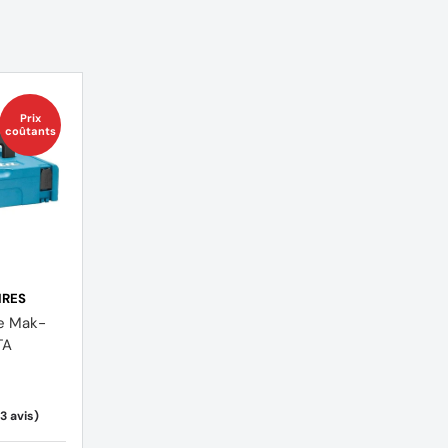
Prix
coûtants
IRES
le Mak-
TA