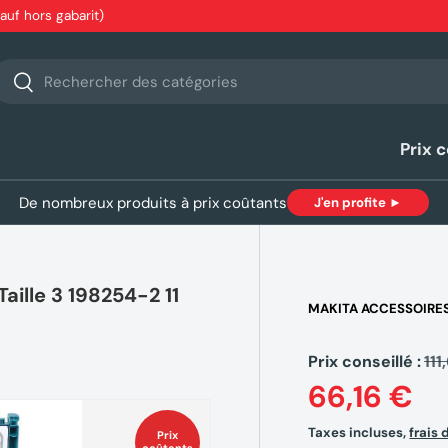
sauf hors gabarit)
echerche
Rechercher
Prix 
De nombreux produits à prix coûtants
J'en profite ►
ille 3 198254-2 11
MAKITA ACCESSOIRE
Prix conseillé :
111
66,16 €
Taxes incluses,
frais 
Prix