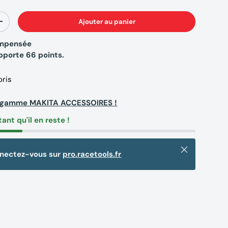
Ajouter au panier
+
compensée
apporte
66
points.
oris
la gamme MAKITA ACCESSOIRES !
tant qu'il en reste !
Fermer
nnectez-vous sur
pro.racetools.fr