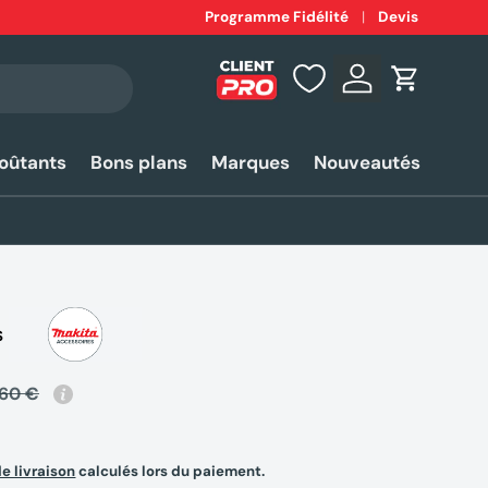
Expédition
Programme Fidélité
rapide 24-48h*
Devis
Se connecter
Panier
coûtants
Bons plans
Marques
Nouveautés
S
,60 €
de livraison
calculés lors du paiement.