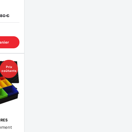
,80 €
anier
Prix
coûtants
IRES
ement