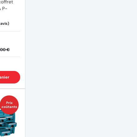
coffret
 P-
(23 avis)
,00 €
anier
Prix
coûtants