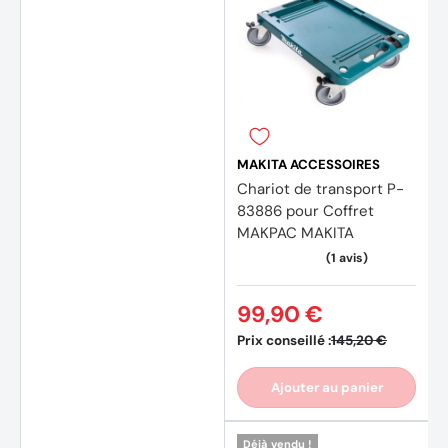
MAKITA ACCESSOIRES
Chariot de transport P-
83886 pour Coffret
MAKPAC MAKITA
(75 av
99,90 €
Prix conseillé :
145,20 €
Ajouter au panier
Déjà vendu !