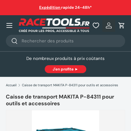
auf
Expédition
rapide 24-48h*
Aller au contenu
Nos produits
Se connec
Pani
Recherche
Rechercher
De nombreux produits à prix coûtants
J'en profite ►
Accueil
Caisse de transport MAKITA P-84311 pour outils et accessoires
Caisse de transport MAKITA P-84311 pour
outils et accessoires