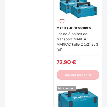
MAKITA ACCESSOIRES
Lot de 3 boites de
transport MAKITA
MAKPAC taille 2 (x2) et 3
(x1)
72,90 €
(91 av
Ajouter au panier
Déjà vendu !