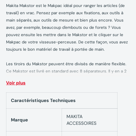
Makita Makstor est le Makpac idéal pour ranger les articles (de
travail) en vrac. Pensez par exemple aux fixations, aux outils à
main séparés, aux outils de mesure et bien plus encore. Vous
avez, par exemple, beaucoup d'embouts ou de forets ? Vous
pouvez ensuite les mettre dans le Makstor et le cliquer sur le
Makpac de votre visseuse-perceuse. De cette façon, vous avez
toujours le bon matériel de travail à portée de main.
Les tiroirs du Makstor peuvent être divisés de manière flexible.
Ce Makstor est livré en standard avec 8 séparateurs. Il y en a 2
pour les grands tiroirs, 4 pour les petits tiroirs et 2 pour les
Voir plus
tiroirs de taille moyenne.
Caractéristiques Techniques
Le Makstor peut être muni d'étiquettes. De plus, les tiroirs ont
été dotés d'un système de verrouillage. Cela évite que les tiroirs
ne s'ouvrent brusquement pendant le transport.
MAKITA
Marque
ACCESSOIRES
Le Makstor a une taille de (L x l x H) 395 x 295 x 210 mm. Les