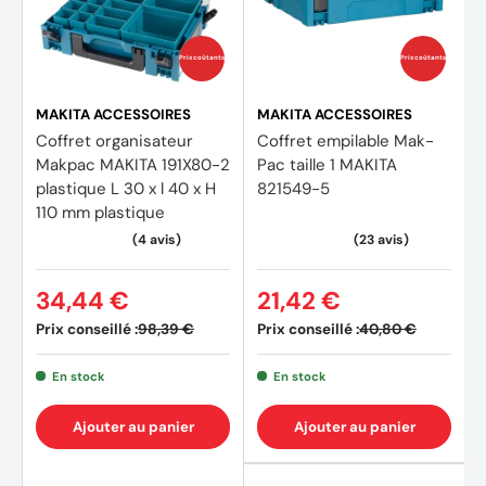
Prix coûtants
Prix coûtants
MAKITA ACCESSOIRES
MAKITA ACCESSOIRES
Coffret organisateur
Coffret empilable Mak-
Makpac MAKITA 191X80-2
Pac taille 1 MAKITA
plastique L 30 x l 40 x H
821549-5
110 mm plastique
34,44 €
21,42 €
Prix conseillé :
Prix conseillé :
98,39 €
40,80 €
En stock
En stock
Ajouter au panier
Ajouter au panier