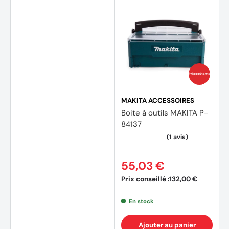
Prix coûtants
MAKITA ACCESSOIRES
Boite à outils MAKITA P-
84137
55,03 €
(4 avis)
(23 av
Prix conseillé :
132,00 €
En stock
Ajouter au panier