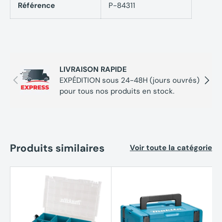
dimensions intérieures des petits tiroirs sont (L x l x H) 82 x 280
Référence
P-84311
x 40 mm, le tiroir de taille moyenne a une dimension intérieure
de (L x l x H) 172 x 280 x 40 mm et le grand tiroir a une
dimension de (L x l x H) 350 x 280 x 90 mm.
Bien entendu, le Makstor est compatible avec tous les Makpacs
LIVRAISON RAPIDE
de Makita.
Précédent
Suivan
EXPÉDITION sous 24-48H (jours ouvrés)
pour tous nos produits en stock.
Produits similaires
Voir toute la catégorie