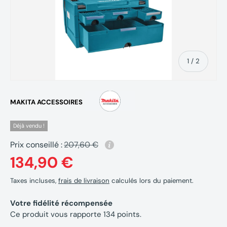
de
1
/
2
MAKITA ACCESSOIRES
Déjà vendu !
Prix conseillé :
207,60 €
134,90 €
Taxes incluses,
frais de livraison
calculés lors du paiement.
Votre fidélité récompensée
Ce produit vous rapporte
134
points.