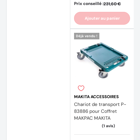
(75 av
Prix conseillé :
231,60 €
Ajouter au panier
Déjà vendu !
MAKITA ACCESSOIRES
Chariot de transport P-
83886 pour Coffret
MAKPAC MAKITA