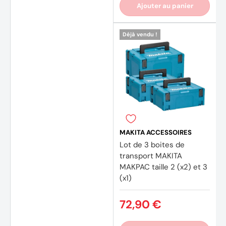
Ajouter au panier
(91 av
Déjà vendu !
MAKITA ACCESSOIRES
Lot de 3 boites de
transport MAKITA
MAKPAC taille 2 (x2) et 3
(x1)
72,90 €