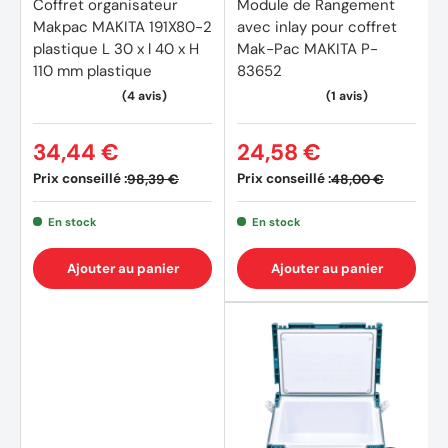
Coffret organisateur
Module de Rangement
Makpac MAKITA 191X80-2
avec inlay pour coffret
plastique L 30 x l 40 x H
Mak-Pac MAKITA P-
110 mm plastique
83652
34,44 €
24,58 €
Prix conseillé :
Prix conseillé :
98,39 €
48,00 €
En stock
En stock
Ajouter au panier
Ajouter au panier