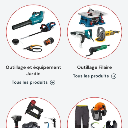
Tony C.
Publié le 24/11/2024 à 10:41.
(Date de commande : 04/11/2024)
pratique pour le rangement
Jean pierre B.
Publié le 14/11/2024 à 18:37.
(Date de commande : 04/11/2024)
Satisfait du produit
Henri S.
Publié le 03/11/2024 à 09:38.
(Date de commande : 22/10/2024)
Outillage et équipement
Outillage Filaire
Parfait
Jardin
Tous les produits
Tous les produits
Jean-Noël L.
Publié le 07/10/2024 à 11:48.
(Date de commande : 27/09/2024)
gabarit/empreinte n'est pas celui qui va avec la perceuse
Vincent M.
Publié le 26/09/2024 à 10:10.
(Date de commande : 05/09/2024)
Idem