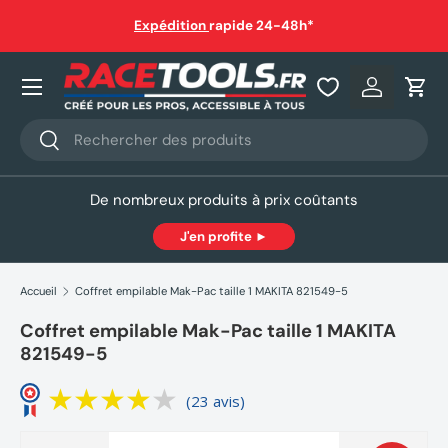
auf
Expédition
rapide 24-48h*
Aller au contenu
Nos produits
Se connec
Pani
Recherche
Rechercher
De nombreux produits à prix coûtants
J'en profite ►
Accueil
Coffret empilable Mak-Pac taille 1 MAKITA 821549-5
Coffret empilable Mak-Pac taille 1 MAKITA
821549-5
(23 avis)