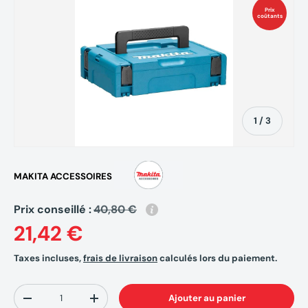
Prix
coûtants
de
1
/
3
MAKITA ACCESSOIRES
Prix conseillé :
40,80 €
21,42 €
Taxes incluses,
frais de livraison
calculés lors du paiement.
Qté
Ajouter au panier
-
+