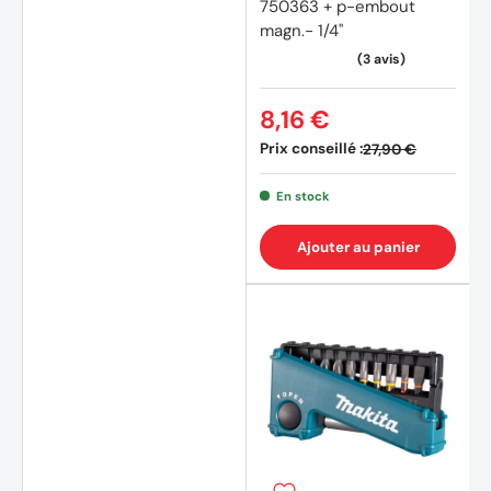
750363 + p-embout
magn.- 1/4"
8,16 €
Prix conseillé :
27,90 €
En stock
Ajouter au panier
(1 avis