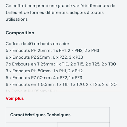
Ce coffret comprend une grande variété d'embouts de
tailles et de formes différentes, adaptés à toutes
utilisations
Composition
Coffret de 40 embouts en acier
5 x Embouts PH 25mm : 1 x PH1, 2 x PH2, 2 x PH3
9 x Embouts PZ 25mm : 6 x PZ2, 3 x PZ3
7 x Embouts en T 25mm : 1 x T10, 2 x T15, 2 x T25, 2 x T30
3 x Embouts PH 50mm : 1 x PH1, 2 x PH2
5 x Embouts PZ 50mm : 4 x PZ2, 1 x PZ3
6 x Embouts en T 50mm : 1 x T15, 1 x T20, 2 x T25, 2 x T30
1 x Embout PH 85mm : PH1
1 x Embout PZ 85mm : PZ2
Voir plus
2 x Dop bit : 8mm, 10mm
1 x Porte-embout magnétique
Caractéristiques Techniques
1 x Cassette Tough case