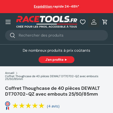
auf
Expédition
rapide 24-48h*
Aller au contenu
Nos produits
Se connec
Pani
Recherche
Rechercher
De nombreux produits à prix coûtants
J'en profite ►
Accueil
Coffret Thoughcase de 40 pièces DEWALT DT70702-QZ avec embouts
25/50/85mm
Coffret Thoughcase de 40 pièces DEWALT
DT70702-QZ avec embouts 25/50/85mm
(4 avis)