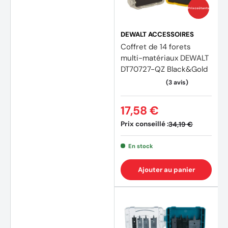
Prix coûtants
DEWALT ACCESSOIRES
Coffret de 14 forets
multi-matériaux DEWALT
DT70727-QZ Black&Gold
17,58 €
Prix conseillé :
34,19 €
En stock
Ajouter au panier