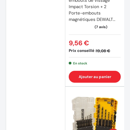
embouts de vissage
Impact Torsion + 2
Porte-embouts
magnétiques DEWALT
DT70512T-QZ
9,56 €
Prix conseillé :
19,08 €
En stock
Ajouter au panier
(4 avi