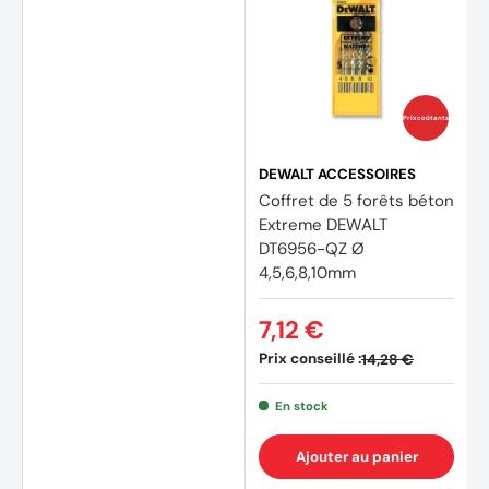
Prix coûtants
DEWALT ACCESSOIRES
Coffret de 5 forêts béton
Extreme DEWALT
DT6956-QZ Ø
4,5,6,8,10mm
7,12 €
Prix conseillé :
14,28 €
En stock
(3 avi
Ajouter au panier