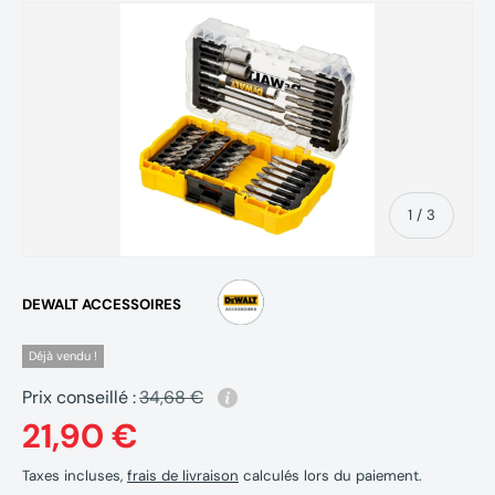
de
1
/
3
DEWALT ACCESSOIRES
Déjà vendu !
Prix conseillé :
34,68 €
21,90 €
Taxes incluses,
frais de livraison
calculés lors du paiement.