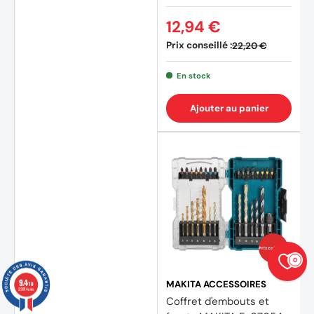
12,94 €
Prix conseillé :
22,20 €
En stock
Ajouter au panier
Prix coûtants
0
9.4
MAKITA ACCESSOIRES
/10
23874 avis
Coffret d'embouts et