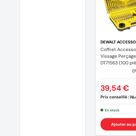
DEWALT ACCESSO
Coffret Accesso
Vissage Perçag
DT71563 (100 pi
39,54 €
Prix conseillé :
76,
En stock
Ajouter au p