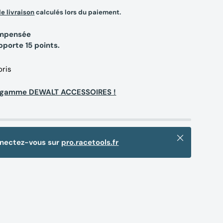
de livraison
calculés lors du paiement.
compensée
apporte
15
points.
oris
la gamme DEWALT ACCESSOIRES !
Fermer
nnectez-vous sur
pro.racetools.fr