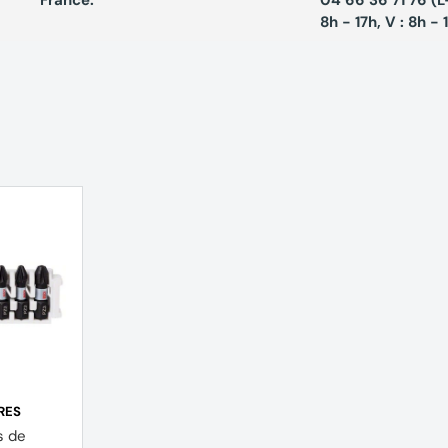
8h - 17h, V : 8h - 
RES
s de