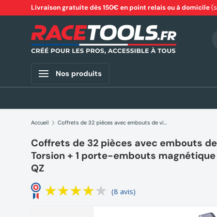
Livraison gratuite dès 150€ en point relais ou à domicile
(
Aller au contenu
R
Nos produits
Accueil
Coffrets de 32 pièces avec embouts de vissage Impact Torsion + 1 porte-embouts magnétique DEWALT DT70523T-QZ
Coffrets de 32 pièces avec embouts de
Torsion + 1 porte-embouts magnétiqu
QZ
(8 avis)