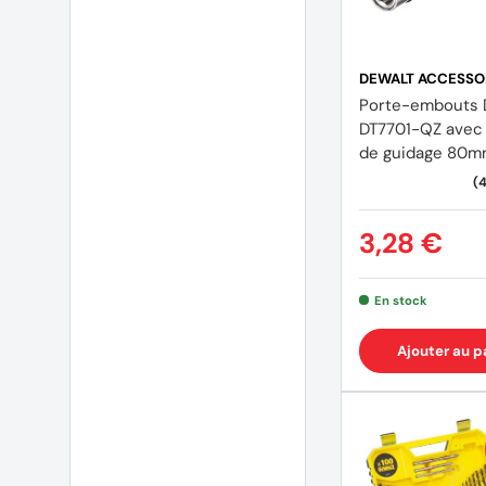
DEWALT ACCESSO
Porte-embouts
DT7701-QZ avec 
de guidage 80
(4 avis)
3,28 €
En stock
Ajouter au p