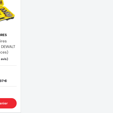
IRES
ires
e DEWALT
èces)
67 €
(4 avis)
anier