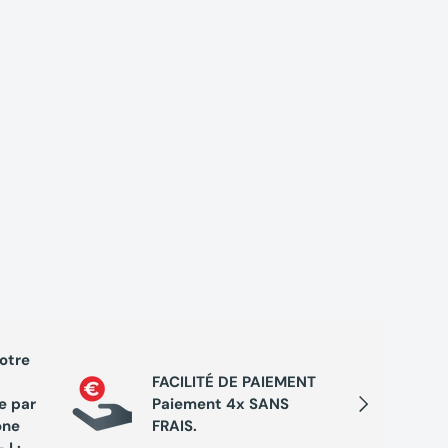
votre
PROGRA
FACILITÉ DE PAIEMENT
Cumule
Suivant
e par
Paiement 4x SANS
chaque 
one
FRAIS.
de réc
J :
exclusi