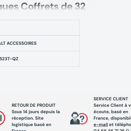
ques
Coffrets de 32
 vissage Impact
uts magnétique
LT ACCESSOIRES
523T-QZ
rsion 25 mm :
SERVICE CLIENT
RETOUR DE PRODUIT
Service Client à 
Sous 14 jours depuis la
écoute, basé en
 T40 x 1
réception. Site
France, disponibl
logistique basé en
e-mail
et téléph
France.
04 66 36 71 76 (L-