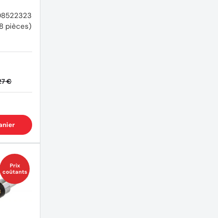
608522323
8 pièces)
27 €
anier
Prix
coûtants