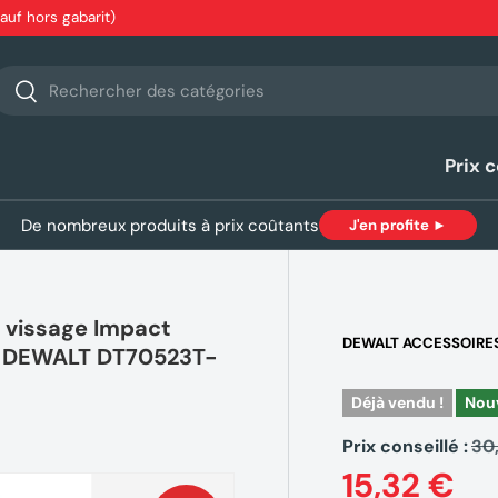
sauf hors gabarit)
echerche
Rechercher
Prix 
De nombreux produits à prix coûtants
J'en profite ►
 vissage Impact
DEWALT ACCESSOIRE
e DEWALT DT70523T-
Déjà vendu !
Nou
Prix conseillé :
30
15,32 €