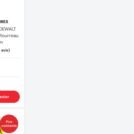
IRES
 DEWALT
fourreau
mm
anier
Prix
coûtants