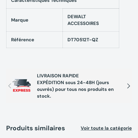
Caractéristiques Techniques
Caractéristiques techniques Coffret 14 pièces
avec embouts de vissage Impact Torsion + 2 Porte-
DEWALT
Marque
embouts magnétiques DEWALT DT70512T-QZ
ACCESSOIRES
Taille PH2, PH3, PZ1, PZ2, PZ3, SL6, T20, T25, T30
Référence
DT70512T-QZ
Type de tête
Phillips; Pozidriv; plat; Torx
LIVRAISON RAPIDE
EXPÉDITION sous 24-48H (jours
Précédent
Suivan
ouvrés) pour tous nos produits en
stock.
Produits similaires
Voir toute la catégorie