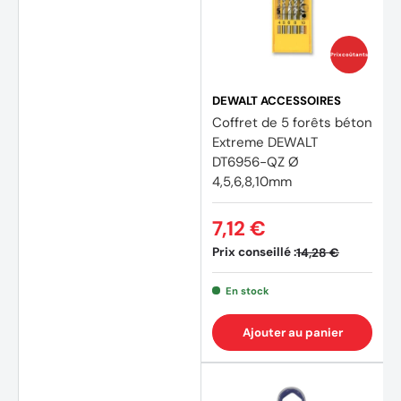
Prix coûtants
DEWALT ACCESSOIRES
Coffret de 5 forêts béton
Extreme DEWALT
DT6956-QZ Ø
4,5,6,8,10mm
(4 avi
7,12 €
Prix conseillé :
14,28 €
En stock
Ajouter au panier