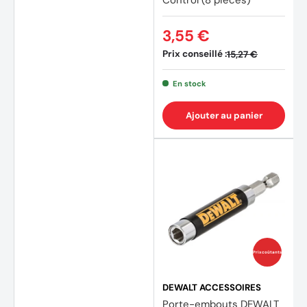
Control (8 pièces)
3,55 €
(4 avis)
(8 avi
Prix conseillé :
15,27 €
En stock
Ajouter au panier
Prix coûtants
DEWALT ACCESSOIRES
Porte-embouts DEWALT