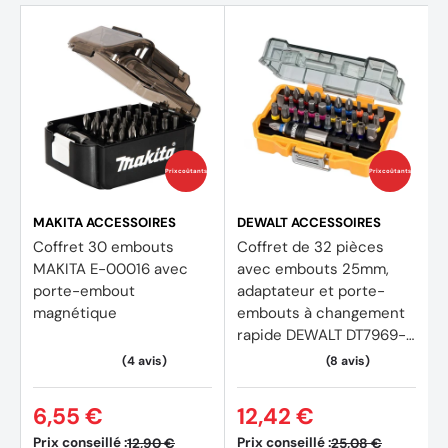
Prix coûtants
Prix coûtants
MAKITA ACCESSOIRES
DEWALT ACCESSOIRES
Coffret 30 embouts
Coffret de 32 pièces
MAKITA E-00016 avec
avec embouts 25mm,
porte-embout
adaptateur et porte-
magnétique
embouts à changement
rapide DEWALT DT7969-
QZ
6,55 €
12,42 €
Prix conseillé :
Prix conseillé :
12,90 €
25,08 €