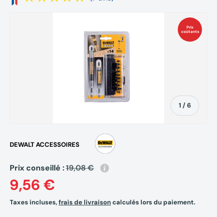
Prix
coûtants
de
1
/
6
DEWALT ACCESSOIRES
Prix conseillé :
19,08 €
9,56 €
Taxes incluses,
frais de livraison
calculés lors du paiement.