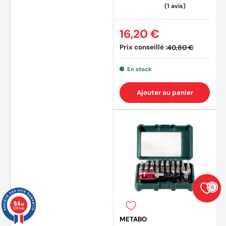
16,20 €
Prix conseillé :
40,80 €
(1 avis
En stock
Ajouter au panier
0
9.4
/10
23874 avis
METABO