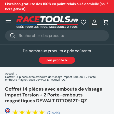
Livraison gratuite dès 150€ en point relais ou à domicile
(sauf
hors gabarit)
Aller au contenu
Nos produits
Se connec
Pani
Recherche
Rechercher
De nombreux produits à prix coûtants
J'en profite ►
Accueil
Coffret 14 pièces avec embouts de vissage Impact Torsion + 2 Porte-
embouts magnétiques DEWALT DT70512T-QZ
Coffret 14 pièces avec embouts de vissage
Impact Torsion + 2 Porte-embouts
magnétiques DEWALT DT70512T-QZ
(7 avis)