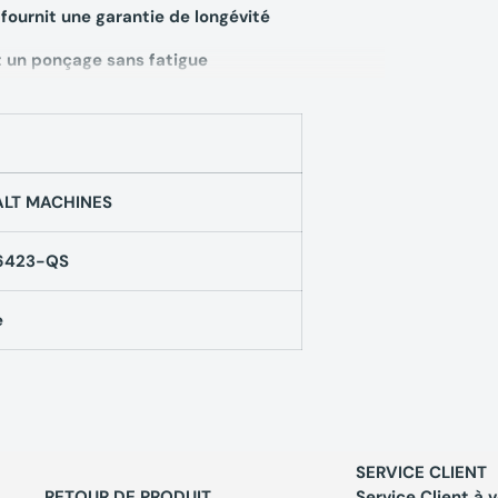
fournit une garantie de longévité
 un ponçage sans fatigue
LT MACHINES
rique DEWALT
DWE6423-QS
Ø 125 mm
6423-QS
e
SERVICE CLIENT
RETOUR DE PRODUIT
Service Client à 