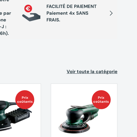
FACILITÉ DE PAIEMENT
Cumule
Suivant
e par
Paiement 4x SANS
chaque 
one
FRAIS.
de réc
J :
exclusi
16h).
Voir toute la catégorie
Prix
Prix
coûtants
coûtants