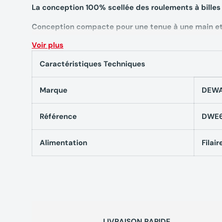
La conception 100% scellée des roulements à billes 
Conception compacte pour une tenue à une main et
Voir plus
Utilise des abrasifs auto-agrippants
Caractéristiques Techniques
Marque
DEWA
Caractéristiques techniques Ponceuse excent
Puissance absorbée 280 Watts
Référence
DWE
Puissance utile 120 Watts
Alimentation
Filair
Orbites/min 8,000 - 12,000 Orb/min
Taille de l‘orbite 2.6 mm
Taille des abrasifs 125 mm
Poids 1.28 kg
LIVRAISON RAPIDE