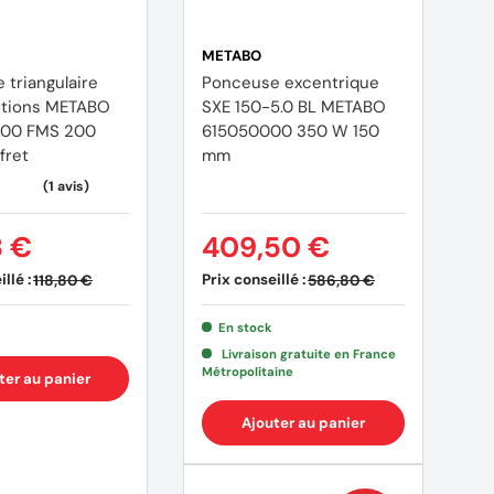
METABO
 triangulaire
Ponceuse excentrique
ctions METABO
SXE 150-5.0 BL METABO
00 FMS 200
615050000 350 W 150
fret
mm
8 €
409,50 €
llé :
Prix conseillé :
118,80 €
586,80 €
En stock
Livraison gratuite en France
Métropolitaine
ter au panier
Ajouter au panier