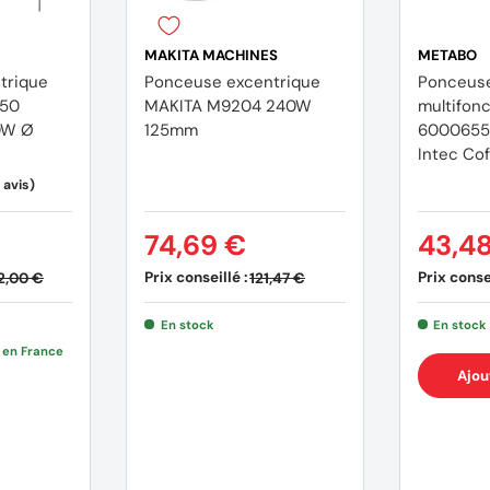
MAKITA MACHINES
METABO
trique
Ponceuse excentrique
Ponceuse
150
MAKITA M9204 240W
multifon
0W Ø
125mm
6000655
Intec Cof
74,69 €
43,4
Prix conseillé :
Prix consei
2,00 €
121,47 €
En stock
En stock
e en France
Ajou