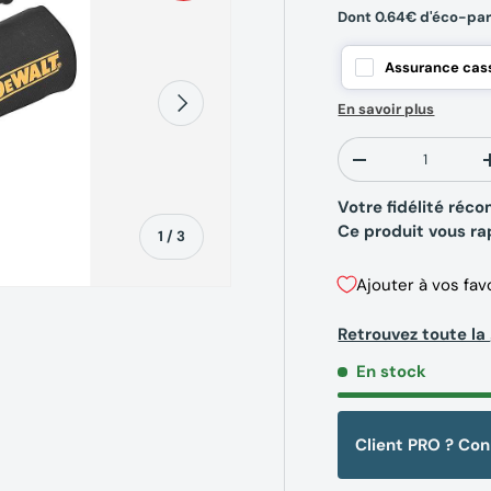
Dont 0.64€ d'éco-par
Assurance cass
Suivant
En savoir plus
Qté
-
Votre fidélité ré
Ce produit vous r
de
1
/
3
Ajouter à vos fav
Retrouvez toute 
En stock
erie
la vue de galerie
Client PRO ? Co