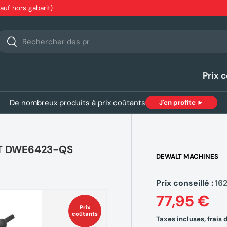
sauf hors gabarit)
echerche
Rechercher
Prix 
De nombreux produits à prix coûtants
J'en profite ►
LT DWE6423-QS
DEWALT MACHINES
Prix conseillé :
16
77,95 €
Prix
coûtants
Taxes incluses,
frais 