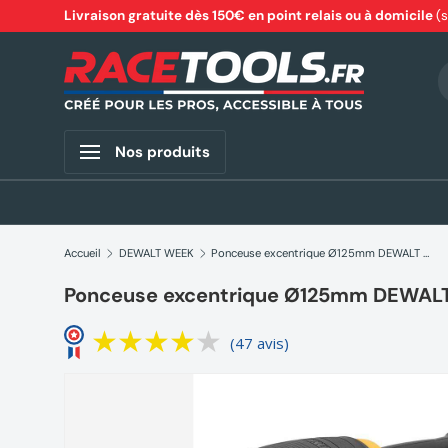
Livraison gratuite dès 150€ en point relais ou à domicile
(
Aller au contenu
R
Nos produits
Accueil
DEWALT WEEK
Ponceuse excentrique Ø125mm DEWALT DWE6423-QS
Ponceuse excentrique Ø125mm DEWA
(47 avis)