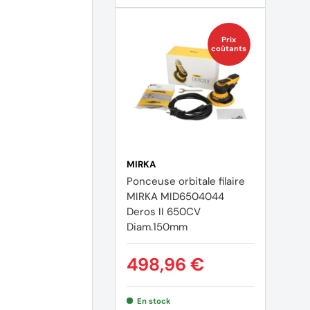
Prix
coûtants
MIRKA
Ponceuse orbitale filaire
MIRKA MID6504044
Deros II 650CV
Diam.150mm
498,96 €
En stock