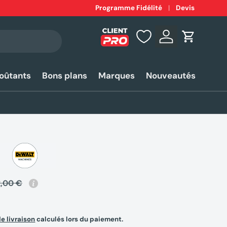
Expédition
Programme Fidélité
rapide 24-48h*
Devis
Se connecter
Panier
coûtants
Bons plans
Marques
Nouveautés
2,00 €
de livraison
calculés lors du paiement.