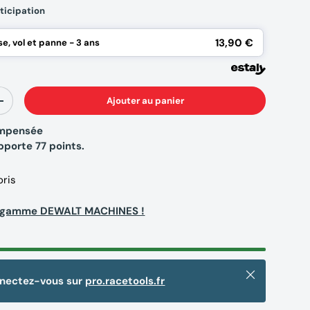
ticipation
13,90 €
e, vol et panne - 3 ans
Ajouter au panier
+
compensée
apporte
77
points.
oris
la gamme DEWALT MACHINES !
Fermer
nnectez-vous sur
pro.racetools.fr