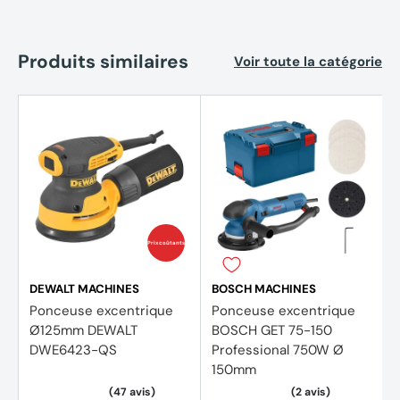
Excentricité : 1,25 mm
Puissance absorbée nominale : 250 W
Produits similaires
Voir toute la catégorie
Poids : 1,3 kg
Diamètre d’amplitude : 2,5 mm
Valeur d'émission vibratoire ah : 5.0 m/s²
Incertitude K : 1.5 m/s²
Prix coûtants
Accessoires
DEWALT MACHINES
BOSCH MACHINES
1 Boîtier microfiltre
Ponceuse excentrique
Ponceuse excentrique
1 Feuille abrasive K80
Ø125mm DEWALT
BOSCH GET 75-150
DWE6423-QS
Professional 750W Ø
150mm