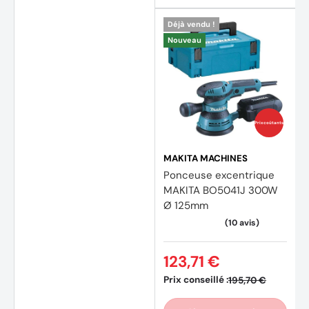
Déjà vendu !
Nouveau
Prix coûtants
MAKITA MACHINES
Ponceuse excentrique
MAKITA BO5041J 300W
Ø 125mm
123,71 €
Prix conseillé :
195,70 €