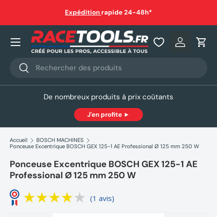
auf
Expédition
rapide 24-48h*
Aller au contenu
Nos produits
Se connec
Pani
Recherche
Rechercher
De nombreux produits à prix coûtants
J'en profite ►
Accueil
BOSCH MACHINES
Ponceuse Excentrique BOSCH GEX 125-1 AE Professional Ø 125 mm 250 W
Ponceuse Excentrique BOSCH GEX 125-1 AE
Professional Ø 125 mm 250 W
(1 avis)