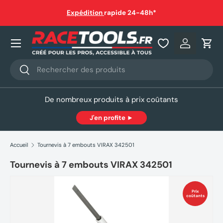
auf
Expédition
rapide 24-48h*
Aller au contenu
Nos produits
Se connec
Pani
Recherche
Rechercher
De nombreux produits à prix coûtants
J'en profite ►
Accueil
Tournevis à 7 embouts VIRAX 342501
Tournevis à 7 embouts VIRAX 342501
Prix
coûtants