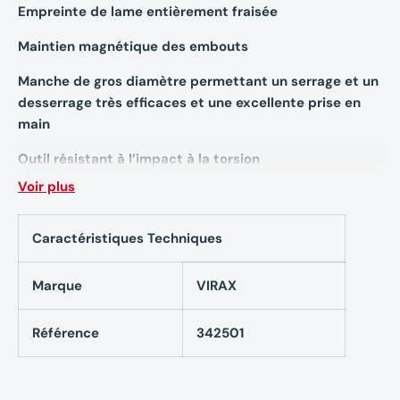
Empreinte de lame entièrement fraisée
Maintien magnétique des embouts
Manche de gros diamètre permettant un serrage et un
desserrage très efficaces et une excellente prise en
main
Outil résistant à l’impact à la torsion
Voir plus
Caractéristiques techniques
Caractéristiques Techniques
Tournevis à 7 embouts VIRAX
Marque
VIRAX
342501
Embouts : 0,8 x 5 ; 1 x 7 ; 2,5 x 8 ; PZ1 ; PZ2 ; PH1 ; PH2
Référence
342501
Longueur totale : 185 mm