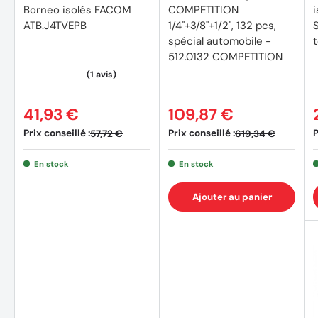
Borneo isolés FACOM
COMPETITION
ATB.J4TVEPB
1/4"+3/8"+1/2", 132 pcs,
spécial automobile -
512.0132 COMPETITION
41,93 €
109,87 €
Prix conseillé :
Prix conseillé :
P
57,72 €
619,34 €
En stock
En stock
Ajouter au panier