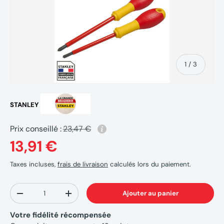
de
1
/
3
STANLEY
Prix conseillé :
23,47 €
13,91 €
Taxes incluses,
frais de livraison
calculés lors du paiement.
Qté
Ajouter au panier
-
+
Votre fidélité récompensée