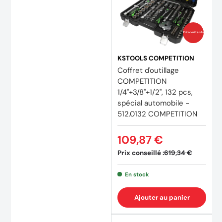
Prix coûtants
KSTOOLS COMPETITION
Coffret d'outillage
COMPETITION
1/4"+3/8"+1/2", 132 pcs,
spécial automobile -
512.0132 COMPETITION
109,87 €
Prix conseillé :
619,34 €
En stock
(1 avis
Ajouter au panier