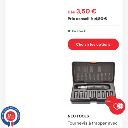
3,50 €
Dès
Prix conseillé :
4,80 €
En stock
Choisir les options
Prix coûtants
0
9.4
NEO TOOLS
/10
23874 avis
Tournevis à frapper avec