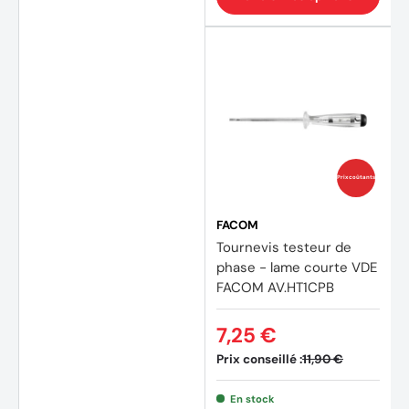
Prix coûtants
(1 avis
FACOM
Tournevis testeur de
phase - lame courte VDE
FACOM AV.HT1CPB
7,25 €
Prix conseillé :
11,90 €
En stock