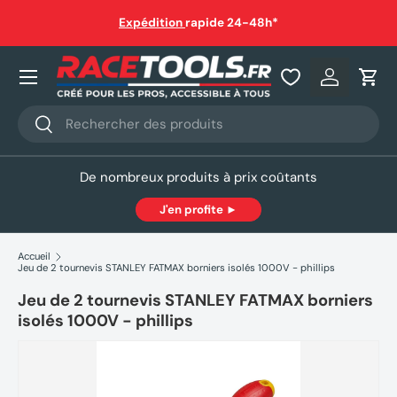
auf
Expédition
rapide 24-48h*
Aller au contenu
Nos produits
Se connec
Pani
Recherche
Rechercher
De nombreux produits à prix coûtants
J'en profite ►
Accueil
Jeu de 2 tournevis STANLEY FATMAX borniers isolés 1000V - phillips
Jeu de 2 tournevis STANLEY FATMAX borniers
isolés 1000V - phillips