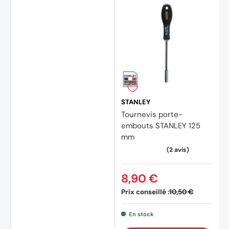
STANLEY
(1 avis
Tournevis porte-
embouts STANLEY 125
mm
8,90 €
Prix conseillé :
10,50 €
En stock